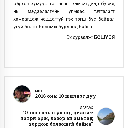
ойрхон хүмүүс тэтгэлэгт хамрагдаад бусад
нь мэдээлэлгүйн улмаас тэтгэлэгт
хамрагдаж чаддаггүй
гэх тэгш бус байдал
үгүй болох боломж бүрдээд байна.
Эх сурвалж:
БСШУСЯ
ӨМНӨХ
2018 оны 10 шилдэг дуу
ДАРААХ
"Онон голын усанд цианит
натри орж, ховор ан амьтад
хордож болзошгүй байна"