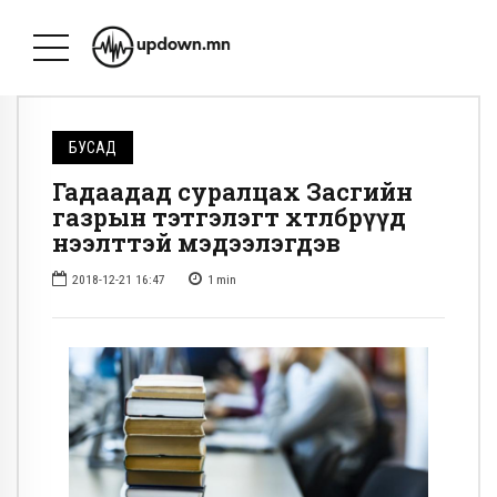
БУСАД
Гадаадад суралцах Засгийн
газрын тэтгэлэгт хөтөлбөрүүд
нээлттэй мэдээлэгдэв
2018-12-21 16:47
1
min