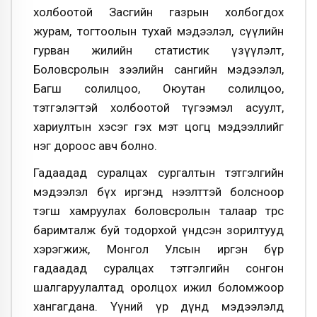
холбоотой Засгийн газрын холбогдох
журам, тогтоолын тухай мэдээлэл, сүүлийн
гурван жилийн статистик үзүүлэлт,
Боловсролын зээлийн сангийн мэдээлэл,
Багш солилцоо, Оюутан солилцоо,
тэтгэлэгтэй холбоотой түгээмэл асуулт,
хариултын хэсэг гэх мэт цогц мэдээллийг
нэг дороос авч болно.
Гадаадад суралцах сургалтын тэтгэлгийн
мэдээлэл бүх иргэнд нээлттэй болсноор
тэгш хамруулах боловсролын талаар төрөөс
баримталж буй тодорхой үндсэн зорилтууд
хэрэгжиж, Монгол Улсын иргэн бүр
гадаадад суралцах тэтгэлгийн сонгон
шалгаруулалтад оролцох ижил боломжоор
хангагдана. Үүний үр дүнд
мэдээлэлд