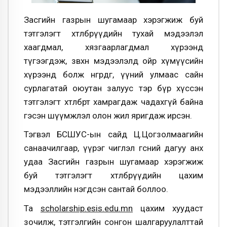
Засгийн газрын шугамаар хэрэгжиж буй
тэтгэлэгт хөтөлбөрүүдийн тухай мэдээлэл
хаагдмал, хязгаарлагдмал хүрээнд
түгээгдэж, зөвхөн мэдээлэлд ойр хүмүүсийн
хүрээнд болж өнгөрдөг, үүний улмаас сайн
сурлагатай оюутан залуус тэр бүр хүссэн
тэтгэлэгт хөтөлбөртөө хамрагдаж чадахгүй байна
гэсэн шүүмжлэл олон жил яригдаж ирсэн.
Тэгвэл БСШУС-ын сайд Ц.Цогзолмаагийн
санаачилгаар, үүрэг чиглэл өгсний дагуу анх
удаа Засгийн газрын шугамаар хэрэгжиж
буй тэтгэлэгт хөтөлбөрүүдийн цахим
мэдээллийн нэгдсэн сантай боллоо.
Та
scholarship.esis.edu.mn
цахим хуудаст
зочилж, тэтгэлгийн сонгон шалгаруулалттай