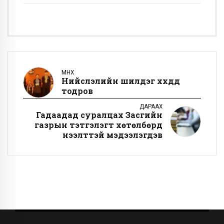
ӨМНӨХ
Нийслэлийн шилдэг хүүхдүүд
тодров
ДАРААХ
Гадаадад суралцах Засгийн
газрын тэтгэлэгт хөтөлбөрүүд
нээлттэй мэдээлэгдэв