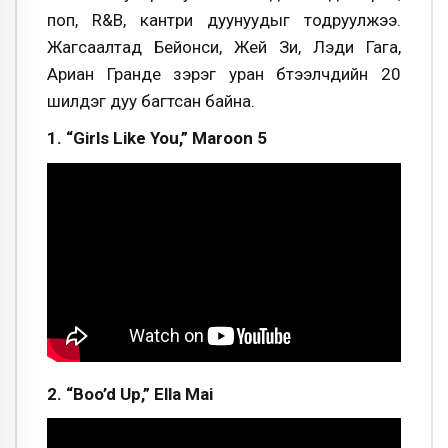
поп, R&B, кантри дуунуудыг тодруулжээ.
Жагсаалтад Бейонси, Жей Зи, Лэди Гага,
Ариан Гранде зэрэг уран бүтээлчдийн 20
шилдэг дуу багтсан байна.
1. “Girls Like You,” Maroon 5
2. “Boo’d Up,” Ella Mai