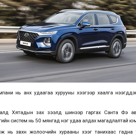
пани нь анх удаагаа хурууны хээгээр хаалга нээгддэг
алд Хятадын зах зээлд шинээр гаргах Санта Фэ ав
огийн систем нь 50 мянгад нэг удаа алдах магадлалтай ю
рөмж нь зөвхөн жолоочийн хурааны хээг танихаас гадна