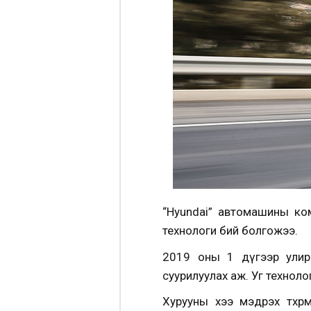
“Hyundai” автомашины ком
технологи бий болгожээ.
2019 оны 1 дүгээр улир
суурилуулах аж. Уг технол
Хурууны хээ мэдрэх төхөө