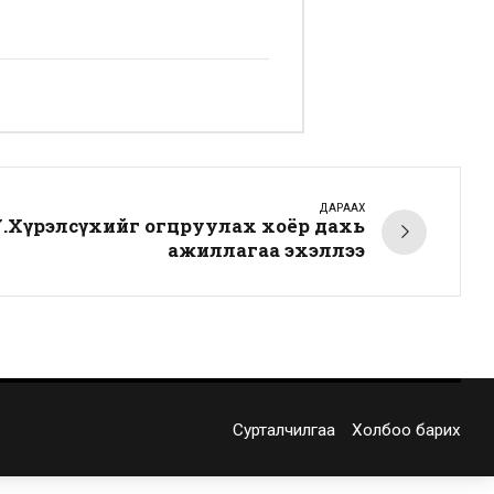
ДАРААХ
.Хүрэлсүхийг огцруулах хоёр дахь
ажиллагаа эхэллээ
Сурталчилгаа
Холбоо барих