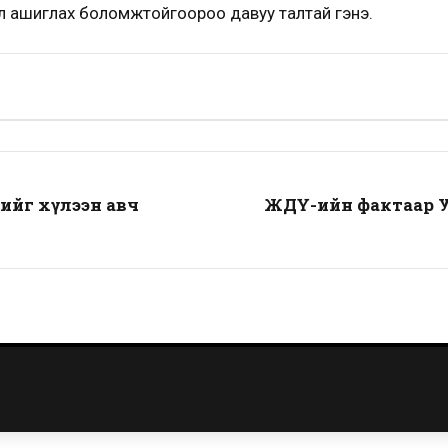
л ашиглах боломжтойгоороо давуу талтай гэнэ.
ийг хүлээн авч
ЖДҮ-ийн фактаар У