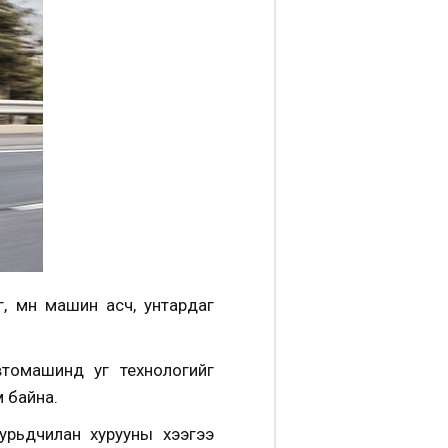
, мөн машин асч, унтардаг
томашинд уг технологийг
м байна.
 урьдчилан хурууны хээгээ