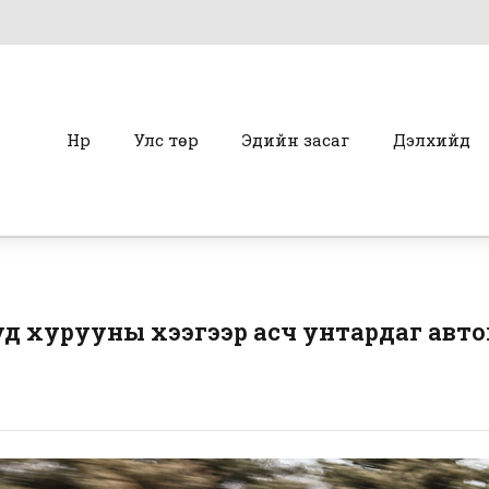
Нүүр
Улс төр
Эдийн засаг
Дэлхийд
уд хурууны хээгээр асч унтардаг ав