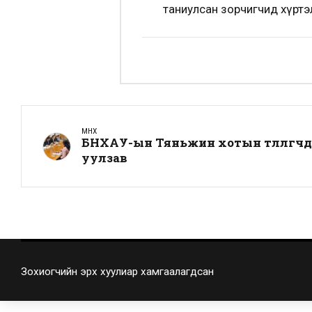
таниулсан зорчигчид хүртэ
ӨМНӨХ
БНХАУ-ын Тяньжин хотын төлөөлөгчд
уулзав
Зохиогчийн эрх хуулиар хамгаалагдсан