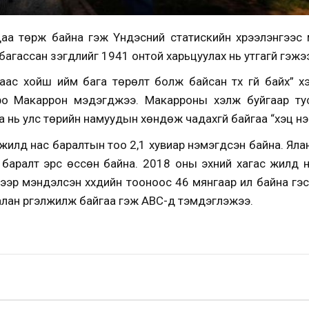
даа төрж байна гэж Үндэсний статискийн хүрээлэнгээс 
агассан үзэгдлийг 1941 онтой харьцуулах нь утгагүй гэжэ
аас хойш ийм бага төрөлт болж байсан түүх үгүй байх” 
ро Макаррон мэдэгджээ. Макарроны хэлж буйгаар тус
нь улс төрийн намуудын хөндөж чадахгүй байгаа “хэцүү үнэ
 жилд нас баралтын тоо 2,1 хувиар нэмэгдсэн байна. Ялан
с баралт эрс өссөн байна. 2018 оны эхний хагас жилд на
эр мэндэлсэн хүүхдийн тооноос 46 мянгаар илүү байна гэсэн 
лан үргэлжилж байгаа гэж АВС-д тэмдэглэжээ.