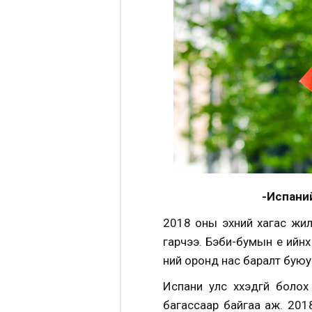
-Испаний
2018 оны эхний хагас жилд
гарчээ. Бэби-бумын үе ийнх
үүний оронд нас баралт бу
Испани улс хүүхэдгүй бо
багассаар байгаа аж. 201