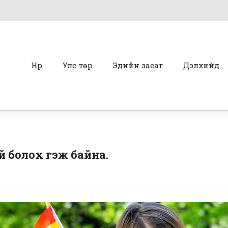
Нүүр
Улс төр
Эдийн засаг
Дэлхийд
үй болох гэж байна.