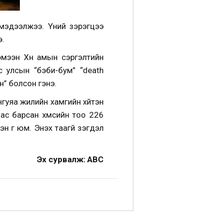
мэдээлжээ. Үүний зэрэгцээ
э.
хэмээн Хүн амын сэргэлтийн
 улсын “бэби-бум” “death
н” болсон гэнэ.
гуяа жилийн хамгийн хүйтэн
с барсан хүмүүсийн тоо 226
үг юм. Энэхүү таагүй үзэгдэл
Эх сурвалж: АВС