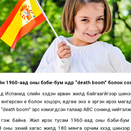
н 1960-аад оны бэби-бум өнөөдөр “
death boom
”
болон со
 Испанид сүүлийн хэдэн арван жилд байгаагүйгээр шинээ
үү өнгөрсөн үе болон хоцорч, өдгөө энэ үе эргэн ирэх маг
юу “death boom” эрс нэмэгдсэн талаар АВС сонинд нийтэлж
лох гэж байна. Жил ирэх тусам 1960-аад оны бэби-бум
8 оны эхний хагас жилд 180 мянга орчим хүүхэд шинээ