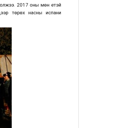
болжээ. 2017 оны мөн үетэй
 дээр төрөх насны испани