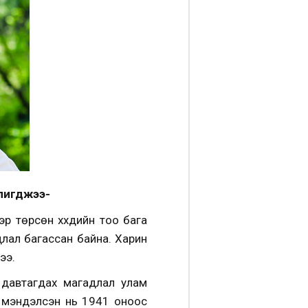
лигджээ-
р төрсөн хүүхдийн тоо бага
адлал багассан байна. Харин
ээ.
 давтагдах магадлал улам
р мэндэлсэн нь 1941 оноос