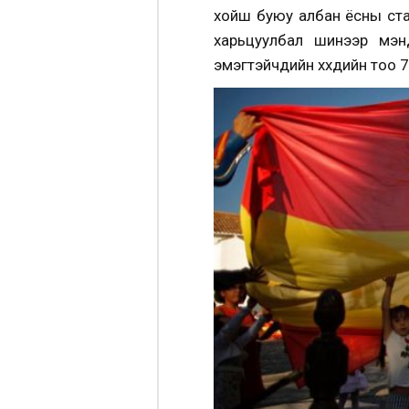
хойш буюу албан ёсны стат
харьцуулбал шинээр мэнд
эмэгтэйчүүдийн хүүхдийн тоо 