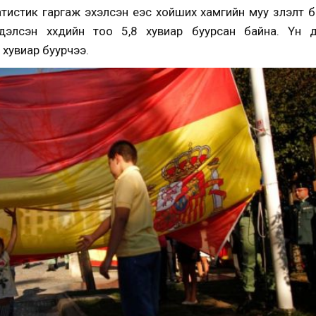
истик гаргаж эхэлсэн үеэс хойших хамгийн муу үзүүлэлт 
элсэн хүүхдийн тоо 5,8 хувиар буурсан байна. Үүн
7 хувиар буурчээ.