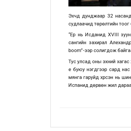
Эхчүүд дунджаар 32 насан
судлаачид төрөлтийн тоог б
“Ер нь Исданид XVIII зуун
сангийн захирал Алеханд
boom”-ээр солигдож байгаа 
Тус улсад оны эхний хагас
үе буюу нэгдүгээр сард на
мянга гаруйд хүрсэн нь шинэ
Испанид дөрвөн жил дараа