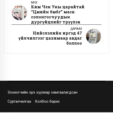
ӨМНӨХ
Ким Чен Уны царайтай
“Цөмийн бөмбөг” маск
солонгосчуудын
дургүйцлийг төрүүлэв
ДАРААХ
Нийслэлийн иргэд 47
үйлчилгээг цахимаар авдаг
боллоо
Зохиогчийн эрх хуулиар хамгаалагдсан
Сурталчилгаа
Холбоо барих