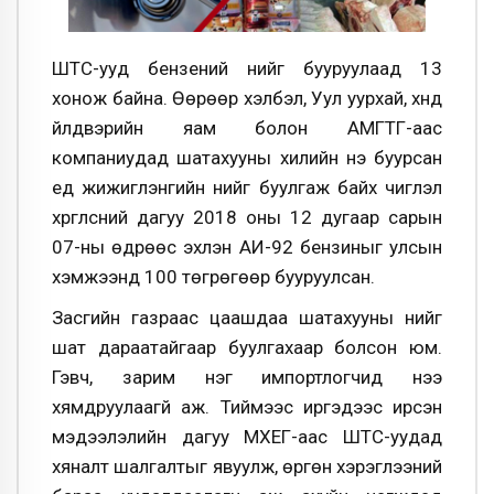
ШТС-ууд бензений үнийг бууруулаад 13
хонож байна. Өөрөөр хэлбэл, Уул уурхай, хүнд
үйлдвэрийн яам болон АМГТГ-аас
компаниудад шатахууны хилийн үнэ буурсан
үед жижиглэнгийн үнийг буулгаж байх чиглэл
хүргүүлсний дагуу 2018 оны 12 дугаар сарын
07-ны өдрөөс эхлэн АИ-92 бензиныг улсын
хэмжээнд 100 төгрөгөөр бууруулсан.
Засгийн газраас цаашдаа шатахууны үнийг
шат дараатайгаар буулгахаар болсон юм.
Гэвч, зарим нэг импортлогчид үнээ
хямдруулаагүй аж. Тиймээс иргэдээс ирсэн
мэдээлэлийн дагуу МХЕГ-аас ШТС-уудад
хяналт шалгалтыг явуулж, өргөн хэрэглээний