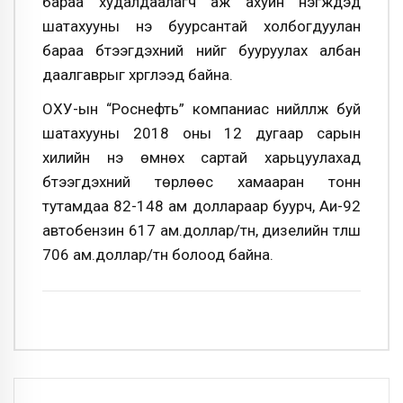
бараа худалдаалагч аж ахуйн нэгжүүдэд
шатахууны үнэ буурсантай холбогдуулан
бараа бүтээгдэхүүний үнийг бууруулах албан
даалгаврыг хүргүүлээд байна.
ОХУ-ын “Роснефть” компаниас нийлүүлж буй
шатахууны 2018 оны 12 дугаар сарын
хилийн үнэ өмнөх сартай харьцуулахад
бүтээгдэхүүний төрлөөс хамааран тонн
тутамдаа 82-148 ам доллараар буурч, Аи-92
автобензин 617 ам.доллар/тн, дизелийн түлш
706 ам.доллар/тн болоод байна.