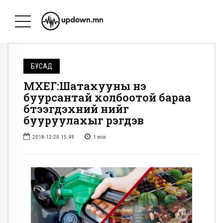
БУСАД
МХЕГ:Шатахууны үнэ
буурсантай холбоотой бараа
бүтээгдэхүүний үнийг
бууруулахыг үүрэгдэв
2018-12-20 15:49
1
min