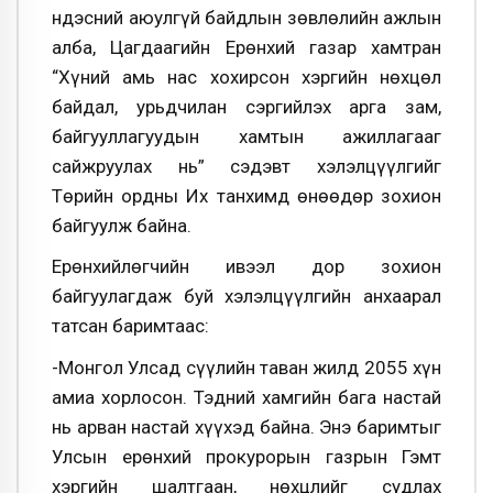
Үндэсний аюулгүй байдлын зөвлөлийн ажлын
алба, Цагдаагийн Ерөнхий газар хамтран
“Хүний амь нас хохирсон хэргийн нөхцөл
байдал, урьдчилан сэргийлэх арга зам,
байгууллагуудын хамтын ажиллагааг
сайжруулах нь” сэдэвт хэлэлцүүлгийг
Төрийн ордны Их танхимд өнөөдөр зохион
байгуулж байна.
Ерөнхийлөгчийн ивээл дор зохион
байгуулагдаж буй хэлэлцүүлгийн анхаарал
татсан баримтаас:
-Монгол Улсад сүүлийн таван жилд 2055 хүн
амиа хорлосон. Тэдний хамгийн бага настай
нь арван настай хүүхэд байна. Энэ баримтыг
Улсын ерөнхий прокурорын газрын Гэмт
хэргийн шалтгаан, нөхцлийг судлах