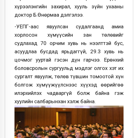
хүрээлэнгийн захирал, хууль зүйн ухааны
доктор Б.Өнөрмаа дэлгэлээ.
-УЕПГ-аас явуулсан судалгаанд амиа
хорлосон хүмүүсийн зан төлөвийг
судлахад 70 орчим хувь нь нээлттэй бус,
асуудлаа бусдад ярьдаггүй, 29.3 хувь нь
цочмог ууртай гэсэн дүн гарчээ. Ерөнхий
боловсролын сургуульд мэдлэг олгох хэт их
сургалт явуулж, төлөв түвшин томоотой хүн
болгож хүмүүжүүлснээс хүүхэд өөрийгөө
илэрхийлэх чадваргүй болж байна гэж
хуулийн салбарынхан хэлж байна.