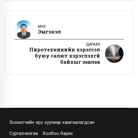
ӨМНӨХ
Эмгэнэл
ДАРААХ
Пиротехникийн хэрэгсэл
буюу салют хэрэглэхгүй
байхыг зөвлөв
Зохиогчийн эрх хуулиар хамгаалагдсан
Сурталчилгаа
Холбоо барих