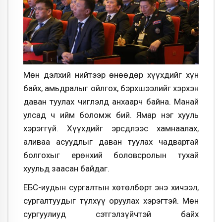
Мөн дэлхий нийтээр өнөөдөр хүүхдийг хүн
байх, амьдралыг ойлгох, бэрхшээлийг хэрхэн
даван туулах чиглэлд анхаарч байна. Манай
улсад ч ийм боломж бий. Ямар нэг хууль
хэрэггүй. Хүүхдийг эрсдлээс хамнаалах,
аливаа асуудлыг даван туулах чадвартай
болгохыг ерөнхий боловсролын тухай
хуульд заасан байдаг.
ЕБС-иудын сургалтын хөтөлбөрт энэ хичээл,
сургалтуудыг түлхүү оруулах хэрэгтэй. Мөн
сургуулиуд сэтгэлзүйчтэй байх