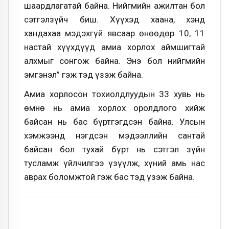
шаардлагатай байна. Нийгмийн ажилтан бол
сэтгэлзүйч биш. Хүүхэд хаана, хэнд
хандахаа мэдэхгүй явсаар өнөөдөр 10, 11
настай хүүхдүүд амиа хорлох аймшигтай
алхмыг сонгож байна. Энэ бол нийгмийн
эмгэнэл” гэж тэд үзэж байна.
Амиа хорлосон тохиолдлуудын 33 хувь нь
өмнө нь амиа хорлох оролдлого хийж
байсан нь бас бүртгэгдсэн байна. Улсын
хэмжээнд нэгдсэн мэдээллийн сантай
байсан бол тухай бүрт нь сэтгэл зүйн
тусламж үйлчилгээ үзүүлж, хүний амь нас
аврах боломжтой гэж бас тэд үзэж байна.