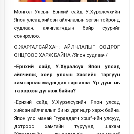
Монгол Улсын Ерөнхий сайд У.Хүрэлсүхийн
Япон улсад хийсэн айлчлалын эргэн тойронд
судлаач, ажиглагчдын байр суурийг
сонирхлоо.
О.ЖАРГАЛСАЙХАН: АЙЛЧЛАЛЫГ ӨӨДРӨГ
ӨНЦГӨӨС ХАРЖ БАЙНА /Япон судлаач/
-Ерөнхий сайд У.Хүрэлсүх Япон улсад
айлчилж, хоёр улсын Засгийн тэргүүн
хамтарсан мэдэгдэл гаргалаа. Үр дүнг нь
та хэрхэн дүгнэж байна?
-Ерөнхий сайд У.Хүрэлсүхийн Япон улсад
хийсэн айлчлалыг би их өөдрөг өнцгөөр харж байна.
Япон улс манай “гуравдагч хөрш”-ийн улсууд
дотроос хамгийн түрүүнд шахам