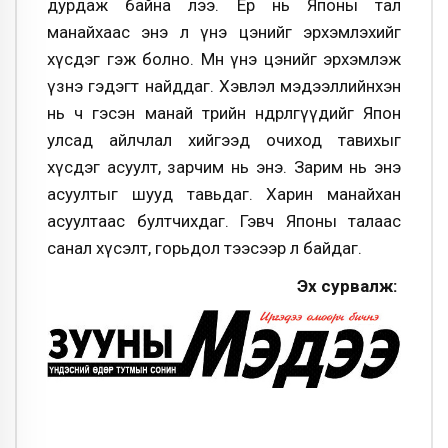
дурдаж байна лээ. Ер нь Японы тал
манайхаас энэ л үнэ цэнийг эрхэмлэхийг
хүсдэг гэж болно. Мөн үнэ цэнийг эрхэмлэж
үзнэ гэдэгт найддаг. Хэвлэл мэдээллийнхэн
нь ч гэсэн манай төрийн өндөрлөгүүдийг Япон
улсад айлчлал хийгээд очиход тавихыг
хүсдэг асуулт, зарчим нь энэ. Зарим нь энэ
асуултыг шууд тавьдаг. Харин манайхан
асуултаас бултчихдаг. Гэвч Японы талаас
санал хүсэлт, горьдол тээсээр л байдаг.
Эх сурвалж: