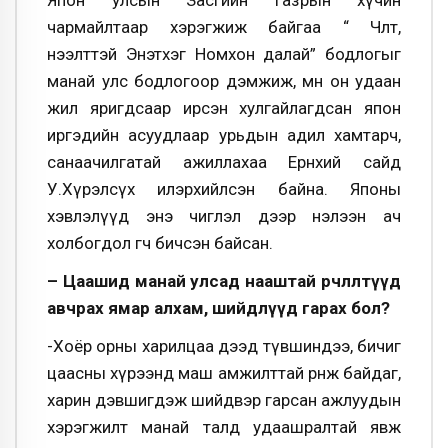
Япон улсын Засгийн газрын хүчин
чармайлтаар хэрэгжиж байгаа “ Чөлөөт,
нээлттэй Энэтхэг Номхон далай” бодлогыг
манай улс бодлогоор дэмжиж, мөн он удаан
жил яригдсаар ирсэн хулгайлагдсан япон
иргэдийн асуудлаар урьдын адил хамтарч,
санаачилгатай ажиллахаа Ерөнхий сайд
У.Хүрэлсүх илэрхийлсэн байна. Японы
хэвлэлүүд энэ чиглэл дээр нэлээн ач
холбогдол өгч бичсэн байсан.
– Цаашид манай улсад нааштай өөрчлөлтүүд
авчрах ямар алхам, шийдлүүд гарах бол?
-Хоёр орны харилцаа дээд түвшиндээ, бичиг
цаасны хүрээнд маш амжилттай өрнөж байдаг,
харин дэвшигдэж шийдвэр гарсан ажлуудын
хэрэгжилт манай талд удаашралтай явж