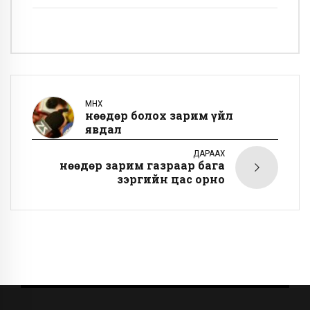
ӨМНӨХ
Өнөөдөр болох зарим үйл
явдал
ДАРААХ
Өнөөдөр зарим газраар бага
зэргийн цас орно