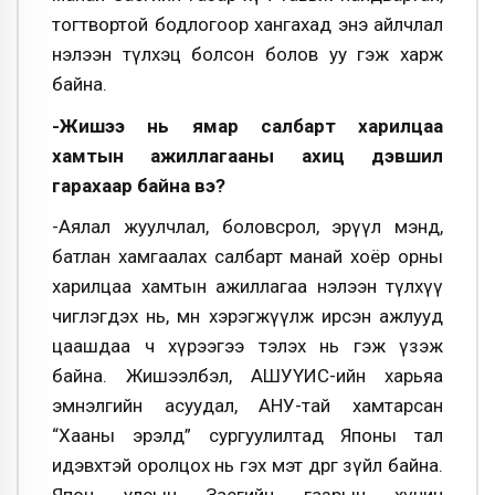
тогтвортой бодлогоор хангахад энэ айлчлал
нэлээн түлхэц болсон болов уу гэж харж
байна.
-Жишээ нь ямар салбарт харилцаа
хамтын ажиллагааны ахиц дэвшил
гарахаар байна вэ?
-Аялал жуулчлал, боловсрол, эрүүл мэнд,
батлан хамгаалах салбарт манай хоёр орны
харилцаа хамтын ажиллагаа нэлээн түлхүү
чиглэгдэх нь, өмнө хэрэгжүүлж ирсэн ажлууд
цаашдаа ч хүрээгээ тэлэх нь гэж үзэж
байна. Жишээлбэл, АШУҮИС-ийн харьяа
эмнэлгийн асуудал, АНУ-тай хамтарсан
“Хааны эрэлд” сургуулилтад Японы тал
идэвхтэй оролцох нь гэх мэт өөдрөг зүйл байна.