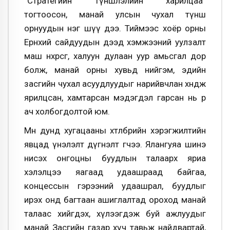
“Стратегийн түншлэлийн харилцаа”
тогтоосон, манай улсын чухал түнш
орнуудын нэг шүү дээ. Тиймээс хоёр орны
Ерөнхий сайдуудын дээд хэмжээний уулзалт
маш нөхөрсөг, халуун дулаан уур амьсгал дор
болж, манай орны хувьд нийгэм, эдийн
засгийн чухал асуудлуудыг нарийвчлан хөндөж
ярилцсан, хамтарсан мэдэгдэл гарсан нь өөрөө
ач холбогдолтой юм.
Мөн дунд хугацааны хөтөлбөрийн хэрэгжилтийн
явцад үнэлэлт дүгнэлт өгчээ. Ялангуяа шинэ
нисэх онгоцны буудлын талаарх яриа
хэлэлцээ яагаад удаашраад байгаа,
концессын гэрээний удаашрал, буудлыг
ирэх онд багтаан ашиглалтад ороход манай
талаас хийгдэх, хүлээгдэж буй ажлуудыг
манай Засгийн газар хүч тавьж найдвартай,