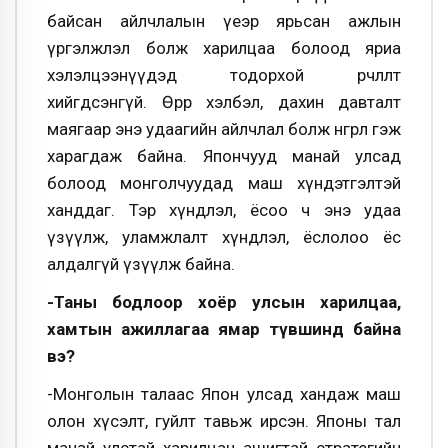
байсан айлчлалын үеэр ярьсан ажлын
үргэлжлэл болж харилцаа болоод яриа
хэлэлцээнүүдэд тодорхой өөрчлөлт
хийгдсэнгүй. Өөрөөр хэлбэл, дахин давталт
маягаар энэ удаагийн айлчлал болж өнгөрлөө гэж
харагдаж байна. Япончууд манай улсад
болоод монголчуудад маш хүндэтгэлтэй
ханддаг. Тэр хүндлэл, ёсоо ч энэ удаа
үзүүлж, уламжлалт хүндлэл, ёслолоо ёс
алдалгүй үзүүлж байна.
-Таны бодлоор хоёр улсын харилцаа,
хамтын ажиллагаа ямар түвшинд байна
вэ?
-Монголын талаас Япон улсад хандаж маш
олон хүсэлт, гуйлт тавьж ирсэн. Японы тал
манай улстай харилцан ашигтай стратегийн