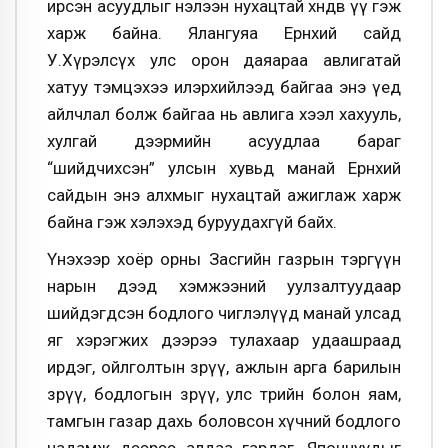
ирсэн асуудлыг нэлээн нухацтай хөндөв үү гэж
харж байна. Ялангуяа Ерөнхий сайд
У.Хүрэлсүх улс орон даяараа авлигатай
хатуу тэмцэхээ илэрхийлээд байгаа энэ үед
айлчлал болж байгаа нь авлига хээл хахууль,
хулгай дээрмийн асуудлаа бараг
“шийдчихсэн” улсын хувьд манай Ерөнхий
сайдын энэ алхмыг нухацтай ажиглаж харж
байна гэж хэлэхэд буруудахгүй байх.
Үнэхээр хоёр орны Засгийн газрын тэргүүн
нарын дээд хэмжээний уулзалтуудаар
шийдэгдсэн бодлого чиглэлүүд манай улсад
яг хэрэгжих дээрээ тулахаар удаашраад
ирдэг, ойлголтын зөрүү, ажлын арга барилын
зөрүү, бодлогын зөрүү, улс төрийн болон яам,
тамгын газар дахь боловсон хүчний бодлого