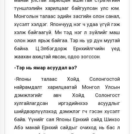
түншлэлийн харилцааг байгуулсан улс юм.
Монголын талаас эдийн засгийн олон санал,
хүсэлт хэлдэг. Япончууд нэг ч удаа үгүй гэж
хэлж байгаагүй. Мөн тэд нэг л зүйлийг маш
олон жил ярьж байгаа. Тэр нь үр дүн муутай
байна. Ц.Элбэгдорж Ерөнхийлөгчийн үед
жаахан ахицтай явсан, одоо зогссон.
-Тэр нь ямар асуудал вэ?
-Японы талаас Хойд Солонгостой
найрамдалт харилцаатай Монгол Улсын
дэмжлэгийг авч Хойд Солонгост
хулгайлагдсан иргэдийнхээ асуудлыг
шийдвэрлүүлэхэд дэмжлэг өгөөч гэсэн хүсэлт
байв. Үүнийг сая Японы Ерөнхий сайд Шинзо
Абэ манай Ерөнхий сайдыг очиход нь бас л