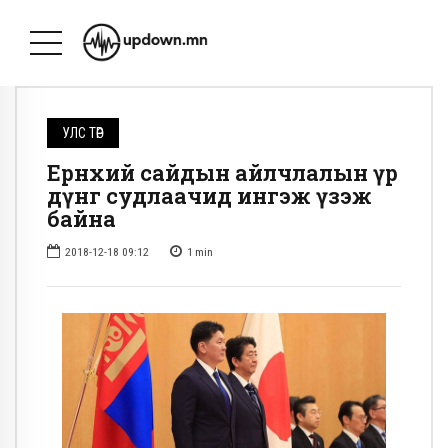
УЛС ТӨР
Ерөнхий сайдын айлчлалын үр
дүнг судлаачид ингэж үзэж
байна
2018-12-18 09:12
1
min