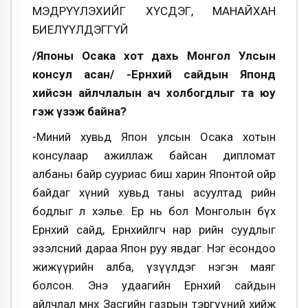
МЭДРҮҮЛЭХИЙГ ХҮСДЭГ, МАНАЙХАН
БИЕЛҮҮЛДЭГГҮЙ
/Японы Осака хот дахь Монгол Улсын
консул асан/ -Ерөнхий сайдын Японд
хийсэн айлчлалын ач холбогдлыг та юу
гэж үзэж байна?
-Миний хувьд Япон улсын Осака хотын
консулаар ажиллаж байсан дипломат
албаны байр сууриас биш харин Японтой ойр
байдаг хүний хувьд таны асуултад өөрийн
бодлыг л хэлье. Ер нь бол Монголын бүх
Ерөнхий сайд, Ерөнхийлөгч нар өөрийн суудлыг
эзэлсний дараа Япон руу явдаг. Нэг ёсондоо
жижүүрийн алба, үзүүлдэг нэгэн маяг
болсон. Энэ удаагийн Ерөнхий сайдын
айлчлал өмнөх Засгийн газрын тэргүүний хийж