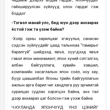
чадамж дээрээ алдаа гардаг, Япончуудыг
гайхшируулсан зүйлүүд олон гардаг гэж
боддог.
-Тэгвэл манай улс, бид юун дээр анхаарах
ёстой гэж та үзэж байна?
-Хоёр орны харилцааг хөгжүүлье, санасан
сэдсэн зүйлүүдийг цаад талынхаа “тамирыг
баралгүй” шийдээд явъя, зүүгдээд явъя
гэвэл япон менежмент, япон хүний сэтгэлгээ,
албан байгууллага, хувийн хэвшил,
компанийн засаглалын япон соёл, ноу хау,
бүүр цаашилбал Японы төрийн байгууллагын
ажлын арга барил чиг хандлага руу эрчимтэй
суралцах судлах хэрэгцээ байна, энэ тал
дээр анхаарах цаг болсон гэж үзэж байна.
Ч.КУЛАНДА: ЯПОНЧУУД ҮНЭ ЦЭНИЙГ