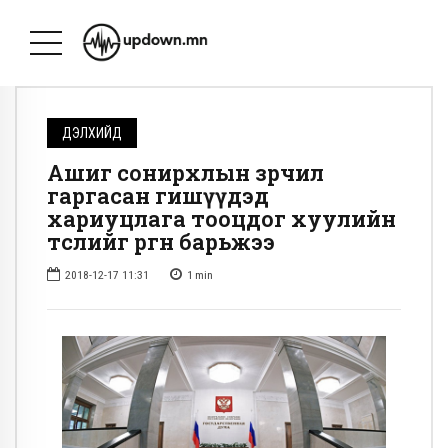
ДЭЛХИЙД
Ашиг сонирхлын зөрчил
гаргасан гишүүдэд
хариуцлага тооцдог хуулийн
төслийг өргөн барьжээ
2018-12-17 11:31
1
min