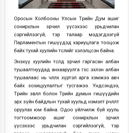
Оросын Холбооны Улсын Төрийн Дум ашиг
сонирхлын зөрчил үүсэхээс урьдчилан
сэргийлээгүй, тэр талаар мэдэгдээгүй
Парламентын гишүүдэд хариуцлага тооцож
байх тухай хуулийн төслийг хэлэлцсэн байна.
Энэхүү хуулийн төсөлд зөрчил гаргасан албан
тушаалтнуудад анхааруулга өгөхөөс эхлэн албан
тушаалаас нь чөлөөлөх хүртэл арга хэмжээ авч
байх зохицуулалтыг тусгажээ. Үндсэндээ,
Төрийн зөвлөл болон Төрийн думын гишүүдийн
эрх зүйн байдлын тухай хуульд нэмэлт өөрчлөлт
оруулах юм байна. Одоо үйлчилж буй хууль
тогтоомжоор ашиг сонирхлын зөрчил
үүсэхээс урьдчилан сэргийлээгүй, тэр