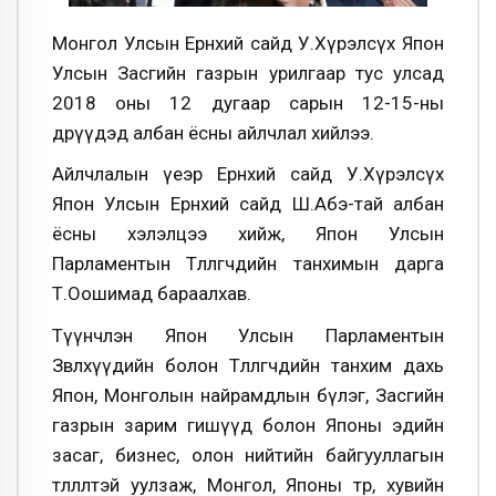
Монгол Улсын Ерөнхий сайд У.Хүрэлсүх Япон
Улсын Засгийн газрын урилгаар тус улсад
2018 оны 12 дугаар сарын 12-15-ны
өдрүүдэд албан ёсны айлчлал хийлээ.
Айлчлалын үеэр Ерөнхий сайд У.Хүрэлсүх
Япон Улсын Ерөнхий сайд Ш.Абэ-тай албан
ёсны хэлэлцээ хийж, Япон Улсын
Парламентын Төлөөлөгчдийн танхимын дарга
Т.Оошимад бараалхав.
Түүнчлэн Япон Улсын Парламентын
Зөвлөхүүдийн болон Төлөөлөгчдийн танхим дахь
Япон, Монголын найрамдлын бүлэг, Засгийн
газрын зарим гишүүд болон Японы эдийн
засаг, бизнес, олон нийтийн байгууллагын
төлөөлөлтэй уулзаж, Монгол, Японы төр, хувийн