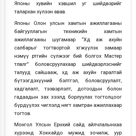
Японы хувийн хэвшил уг шийдвэрийг
талархан хүлээн авав.
Японы Олон улсын хамтын ажиллагааны
байгууллагын техникийн хамтын
ажиллагааны шугамаар “Хөдөө аж ахуйн
салбарыг тогтвортой хөгжүүлэх замаар
нэмүү өртгийн сүлжээг бий болгох Мастер
төлөвлөгөө” боловсруулахаар шийдвэрлэснийг
талууд сайшааж, хөдөө аж ахуйн гаралтай
бүтээгдэхүүний бэлтгэл, боловсруулалт,
хадгалалт, тээвэрлэлт, дотоодын болон
гадаадын зах зээлд борлуулах тогтолцоог
бүрдүүлэх чиглэлд нягт хамтран ажиллахаар
тогтов.
Монгол Улсын Ерөнхий сайд айлчлалынхаа
хүрээнд Хоккайдо мужид зочилж, уур