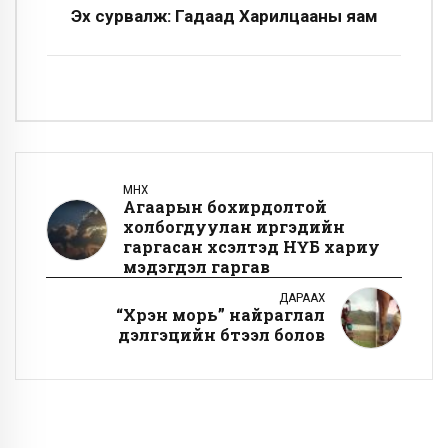
Эх сурвалж: Гадаад Харилцааны яам
ӨМНӨХ
Агаарын бохирдолтой
холбогдуулан иргэдийн
гаргасан хүсэлтэд НҮБ хариу
мэдэгдэл гаргав
ДАРААХ
“Хүрэн морь” найраглал
дэлгэцийн бүтээл болов