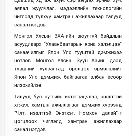
аялал жуулчлал, мэдээллийн технологийн
чиглэлд түлхүү хамтран ажиллахаар талууд
санал нэгдэв.
Монгол Улсын ЗХА-ийн аюулгүй байдлын
асуудлаарх “Улаанбаатарын яриа хэлэлцээ”
санаачилгыг Япон Улс тууштай дэмжихээ
нотлов. Монгол Улсын Зүүн Азийн дээд
түвшний уулзалтад оролцох эрмэлзлийг
Япон Улс дэмжиж байгаагаа албан ёсоор
илэрхийлэв.
Талууд бүс нутгийн интеграцчлал, нээлттэй
хөгжил, хамтын ажиллагааг дэмжих хүрээнд
“Чөлөөт, нээлттэй Энэтхэг, Номхон далай”-г
цогцлоох чиглэлд хамтран ажиллахаар
санал нэгдэв.