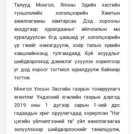
Талууд Монгол, Японы Эдийн засгийн
түншлэлийн хэлэлцээрийн Хамтын
ажиллагааны хамтарсан Дэд хорооны
анхдугаар хуралдааныг айлчлалын өмнө
хуралдуулсан бөгөөд цаашид уг хэлэлцээрийн
үр өгөөжийг нэмэгдүүлж, хоёр талын хувийн
хэвшлийнхэнд тулгамдаад буй асуудлыг
шийдвэрлэхэд дэмжлэг үзүүлэх зорилгоор
уг дэд хороог тогтмол хуралдуулж байхаар
тогтов.
Монгол Улсын Засгийн газрын тохируулагч
агентлаг Үндэсний хөгжлийн газрын дэргэд
2019 оны 1 дүгээр сарын 1-ний өдрөөс
гадаадын хөрөнгө оруулагчдад зориулсан “Нэг
цэгийн үйлчилгээний төв” үйл ажиллагаагаа
эхлүүлэхээр шийдвэрлэснийг танилцуулж,