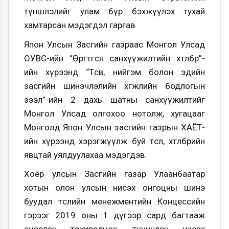
түншлэлийг улам бүр бэхжүүлэх тухай
хамтарсан мэдэгдэл гаргав.
Япон Улсын Засгийн газраас Монгол Улсад
ОУВС-ийн “Өргөтгөсөн санхүүжилтийн хөтөлбөр”-
ийн хүрээнд “Төсөв, нийгэм болон эдийн
засгийн шинэчлэлийн хөгжлийн бодлогын
зээл”-ийн 2 дахь шатны санхүүжилтийг
Монгол Улсад олгохоо нотолж, хугацааг
Монголд Япон Улсын засгийн газрын ХАЁТ-
ийн хүрээнд хэрэгжүүлж буй төсөл, хөтөлбөрийн
явцтай уялдуулахаа мэдэгдэв.
Хоёр улсын Засгийн газар Улаанбаатар
хотын олон улсын нисэх онгоцны шинэ
буудал төслийн менежментийн Концессийн
гэрээг 2019 оны 1 дүгээр сард багтааж