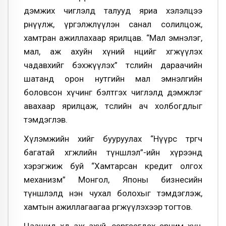
дэмжих чиглэлд талууд яриа хэлэлцээ
өрнүүлж, үргэлжлүүлэн санал солилцож,
хамтран ажиллахаар ярилцав. “Мал эмнэлэг,
мал, аж ахуйн хүний нөөцийг хөгжүүлэх
чадавхийг бэхжүүлэх” төслийн дараачийн
шатанд орон нутгийн мал эмнэлгийн
боловсон хүчинг бэлтгэх чиглэлд дэмжлэг
авахаар ярилцаж, төслийн ач холбогдлыг
тэмдэглэв.
Хүлэмжийн хийг бууруулах “Нүүрс төрөгч
багатай хөгжлийн түншлэл”-ийн хүрээнд
хэрэгжиж буй “Хамтарсан кредит олгох
механизм” Монгол, Японы бизнесийн
түншлэлд нэн чухал болохыг тэмдэглэж,
хамтын ажиллагаагаа өргөжүүлэхээр тогтов.
Цаашид хөдөө аж ахуй, сэргээгдэх эрчим хүч,