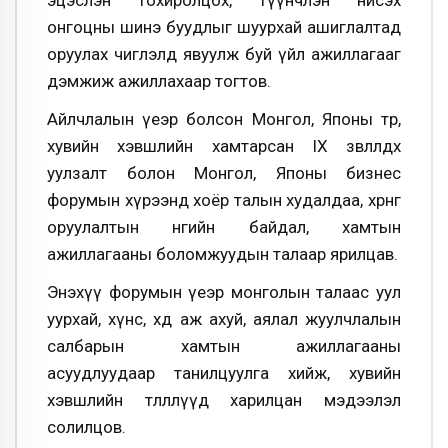
эцэслэн тохиролцох, түүнчлэн нисэх
онгоцны шинэ буудлыг шуурхай ашиглалтад
оруулах чиглэлд явуулж буй үйл ажиллагааг
дэмжиж ажиллахаар тогтов.
Айлчлалын үеэр болсон Монгол, Японы төр,
хувийн хэвшлийн хамтарсан IX зөвлөлдөх
уулзалт болон Монгол, Японы бизнес
форумын хүрээнд хоёр талын худалдаа, хөрөнгө
оруулалтын өнөөгийн байдал, хамтын
ажиллагааны боломжуудын талаар ярилцав.
Энэхүү форумын үеэр монголын талаас уул
уурхай, хүнс, хөдөө аж ахуй, аялал жуулчлалын
салбарын хамтын ажиллагааны
асуудлуудаар танилцуулга хийж, хувийн
хэвшлийн төлөөллүүд харилцан мэдээлэл
солилцов.