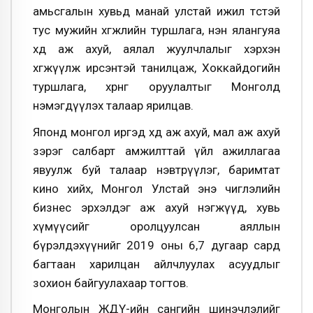
амьсгалын хувьд манай улстай ижил төстэй
тус мужийн хөгжлийн туршлага, нэн ялангуяа
хөдөө аж ахуй, аялал жуулчлалыг хэрхэн
хөгжүүлж ирсэнтэй танилцаж, Хоккайдогийн
туршлага, хөрөнгө оруулалтыг Монголд
нэмэгдүүлэх талаар ярилцав.
Японд монгол иргэд хөдөө аж ахуй, мал аж ахуй
зэрэг салбарт амжилттай үйл ажиллагаа
явуулж буй талаар нэвтрүүлэг, баримтат
кино хийх, Монгол Улстай энэ чиглэлийн
бизнес эрхэлдэг аж ахуй нэгжүүд, хувь
хүмүүсийг оролцуулсан аяллын
бүрэлдэхүүнийг 2019 оны 6,7 дугаар сард
багтаан харилцан айлчлуулах асуудлыг
зохион байгуулахаар тогтов.
Монголын ЖДҮ-ийн сангийн шинэчлэлийг