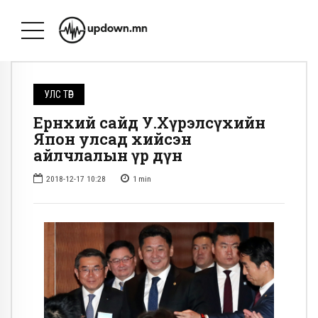
УЛС ТӨР
Ерөнхий сайд У.Хүрэлсүхийн
Япон улсад хийсэн
айлчлалын үр дүн
2018-12-17 10:28
1
min