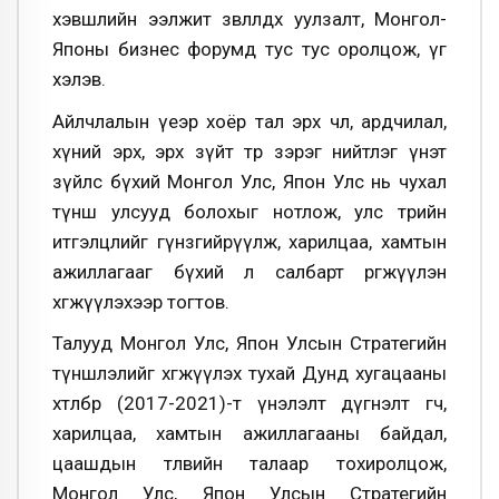
хэвшлийн ээлжит зөвлөлдөх уулзалт, Монгол-
Японы бизнес форумд тус тус оролцож, үг
хэлэв.
Айлчлалын үеэр хоёр тал эрх чөлөө, ардчилал,
хүний эрх, эрх зүйт төр зэрэг нийтлэг үнэт
зүйлс бүхий Монгол Улс, Япон Улс нь чухал
түнш улсууд болохыг нотлож, улс төрийн
итгэлцлийг гүнзгийрүүлж, харилцаа, хамтын
ажиллагааг бүхий л салбарт өргөжүүлэн
хөгжүүлэхээр тогтов.
Талууд Монгол Улс, Япон Улсын Стратегийн
түншлэлийг хөгжүүлэх тухай Дунд хугацааны
хөтөлбөр (2017-2021)-т үнэлэлт дүгнэлт өгч,
харилцаа, хамтын ажиллагааны байдал,
цаашдын төлвийн талаар тохиролцож,
Монгол Улс, Япон Улсын Стратегийн