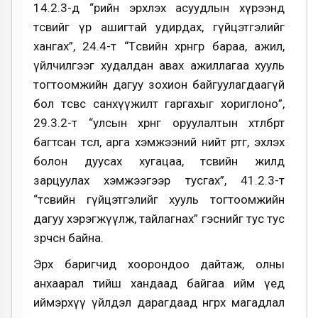
14.2.3-д “өөрийн эрхлэх асуудлын хүрээнд
төсвийг үр ашигтай удирдах, гүйцэтгэлийг
хангах”, 24.4-т “Төсвийн хөрөнгөөр бараа, ажил,
үйлчилгээг худалдан авах ажиллагаа хууль
тогтоомжийн дагуу зохион байгуулагдаагүй
бол төсвөөс санхүүжилт гаргахыг хориглоно”,
29.3.2-т “улсын хөрөнгө оруулалтын хөтөлбөрт
багтсан төсөл, арга хэмжээний нийт өртөг, эхлэх
болон дуусах хугацаа, төсвийн жилд
зарцуулах хэмжээгээр тусгах”, 41.2.3-т
“төсвийн гүйцэтгэлийг хууль тогтоомжийн
дагуу хэрэгжүүлж, тайлагнах” гэснийг тус тус
зөрчсөн байна.
Эрх баригчид хоорондоо дайтаж, олны
анхаарал тийш хандаад байгаа ийм үед
иймэрхүү үйлдэл дарагдаад өнгөрөх магадлал