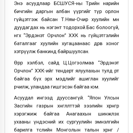
Энэ асуудлаар БСШУСЯ-ны Төрийн нарийн
бичгийн даргын албан үүргийг түр орлон
гүйцэтгэж байсан Т.Ням-Очир хуулийн өмнө
дуудагдах нь нэгэнт тодорхой.Бас болоогүй,
нөгөөх “Эрдэнэт Орчлон” ХХК нь гүйцэтгэлийн
баталгааг хуулийн хугацаанаас дөрөв хоног
хэтрүүлж банкинд байршуулсан.
Өөрөөр хэлбэл, сайд Ц.Цогзолмаа “Эрдэнэт
Орчлон” ХХК-ийг тендерт ялуулахын тулд өөрт
байгаа бүх эрх мэдлийг ашиглан хуулийг
өөрчилж, уландаа гишгэсэн байгаа юм.
Асуудал ингээд дууссангүй. “Япон Улсын
Засгийн газрын хөнгөлөлттэй зээлийн хөрөнгөөр
хэрэгжиж байгаа Анагаахын шинжлэх
ухааны үндэсний их сургуулийн эмнэлгийн
барилга төслийн Монголын талын хөрөнгө /