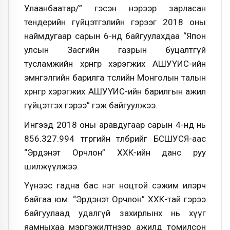
Улаанбаатар/” гэсэн нэрээр зарласан
тендерийн гүйцэтгэлийн гэрээг 2018 оны
наймдугаар сарын 6-нд байгуулахдаа “Япон
улсын Засгийн газрын буцалтгүй
тусламжийн хөрөнгөөр хэрэгжих АШУҮИС-ийн
эмнгэлгийн барилга төслийн Монголын талын
хөрөнгөөр хэрэгжих АШУҮИС-ийн барилгын ажил
гүйцэтгэх гэрээ” гэж байгуулжээ.
Ингээд 2018 оны аравдугаар сарын 4-нд нь
856.327.994 төгрөгийн төлбөрийг БСШУСЯ-аас
“Эрдэнэт Орчлон” ХХК-ийн данс руу
шилжүүлжээ.
Үүнээс гадна бас нэг ноцтой сэжим илэрч
байгаа юм. “Эрдэнэт Орчлон” ХХК-тай гэрээ
байгуулаад удалгүй захирлынх нь хүүг
яамныхаа мэргэжилтнээр ажилд томилсон