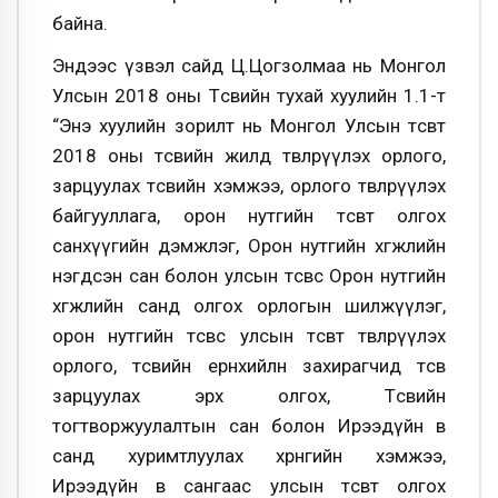
байна.
Эндээс үзвэл сайд Ц.Цогзолмаа нь Монгол
Улсын 2018 оны Төсвийн тухай хуулийн 1.1-т
“Энэ хуулийн зорилт нь Монгол Улсын төсөвт
2018 оны төсвийн жилд төвлөрүүлэх орлого,
зарцуулах төсвийн хэмжээ, орлого төвлөрүүлэх
байгууллага, орон нутгийн төсөвт олгох
санхүүгийн дэмжлэг, Орон нутгийн хөгжлийн
нэгдсэн сан болон улсын төсвөөс Орон нутгийн
хөгжлийн санд олгох орлогын шилжүүлэг,
орон нутгийн төсвөөс улсын төсөвт төвлөрүүлэх
орлого, төсвийн ерөнхийлөн захирагчид төсөв
зарцуулах эрх олгох, Төсвийн
тогтворжуулалтын сан болон Ирээдүйн өв
санд хуримтлуулах хөрөнгийн хэмжээ,
Ирээдүйн өв сангаас улсын төсөвт олгох