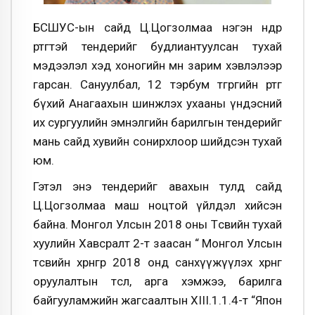
БСШУС-ын сайд Ц.Цогзолмаа нэгэн өндөр
өртөгтэй тендерийг будлиантуулсан тухай
мэдээлэл хэд хоногийн өмнө зарим хэвлэлээр
гарсан. Сануулбал, 12 тэрбум төгрөгийн өртөг
бүхий Анагаахын шинжлэх ухааны үндэсний
их сургуулийн эмнэлгийн барилгын тендерийг
мань сайд хувийн сонирхлоор шийдсэн тухай
юм.
Гэтэл энэ тендерийг авахын тулд сайд
Ц.Цогзолмаа маш ноцтой үйлдэл хийсэн
байна. Монгол Улсын 2018 оны Төсвийн тухай
хуулийн Хавсралт 2-т заасан “ Монгол Улсын
төсвийн хөрөнгөөр 2018 онд санхүүжүүлэх хөрөнгө
оруулалтын төсөл, арга хэмжээ, барилга
байгууламжийн жагсаалтын XIII.1.1.4-т “Япон