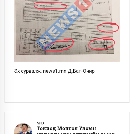
Эх сурвалж: news1.mn Д.Бат-Очир
ӨМНӨХ
Токиод Монгол Улсын