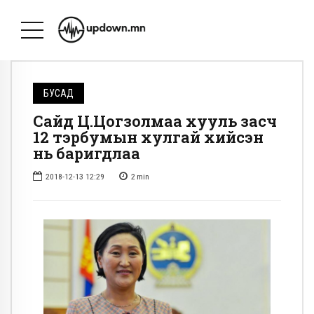
БУСАД
Сайд Ц.Цогзолмаа хууль засч
12 тэрбумын хулгай хийсэн
нь баригдлаа
2018-12-13 12:29
2
min