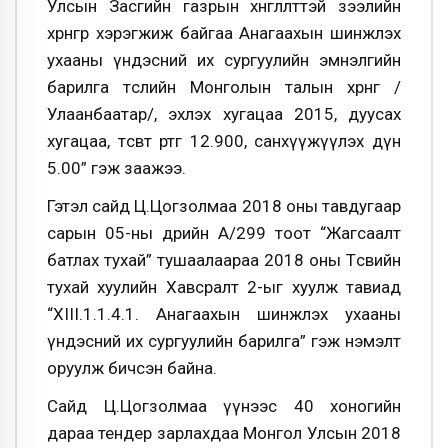
Улсын Засгийн газрын хөнгөлөлттэй зээлийн
хөрөнгөөр хэрэгжиж байгаа Анагаахын шинжлэх
ухааны үндэсний их сургуулийн эмнэлгийн
барилга төслийн Монголын талын хөрөнгө /
Улаанбаатар/, эхлэх хугацаа 2015, дуусах
хугацаа, төсөвт өртөг 12.900, санхүүжүүлэх дүн
5.00” гэж заажээ.
Гэтэл сайд Ц.Цогзолмаа 2018 оны тавдугаар
сарын 05-ны өдрийн А/299 тоот “Жагсаалт
батлах тухай” тушаалаараа 2018 оны Төсвийн
тухай хуулийн Хавсралт 2-ыг хуулж тавиад
“XIII.1.1.4.1. Анагаахын шинжлэх ухааны
үндэсний их сургуулийн барилга” гэж нэмэлт
оруулж бичсэн байна.
Сайд Ц.Цогзолмаа үүнээс 40 хоногийн
дараа тендер зарлахдаа Монгол Улсын 2018