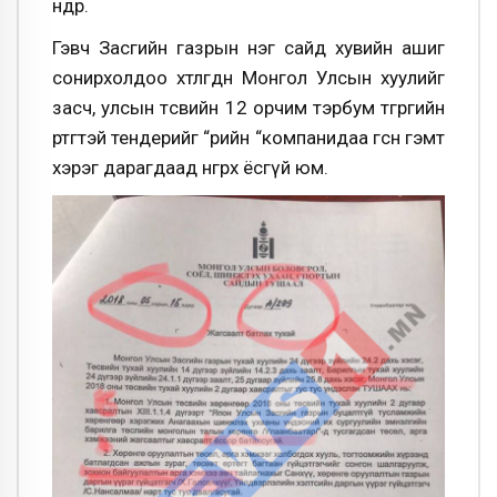
өндөр.
Гэвч Засгийн газрын нэг сайд хувийн ашиг
сонирхолдоо хөтлөгдөн Монгол Улсын хуулийг
засч, улсын төсвийн 12 орчим тэрбум төгрөгийн
өртгөтэй тендерийг “өөрийн “компанидаа өгсөн гэмт
хэрэг дарагдаад өнгөрөх ёсгүй юм.