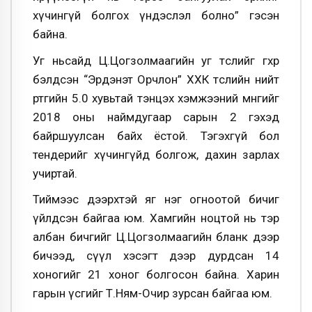
хүчингүй болгох үндэслэл болно” гэсэн
байна.
Уг ньсайд Ц.Цогзолмаагийн уг төслийг өгөхөөр
бэлдсэн “Эрдэнэт Орчлон” ХХК төслийн нийт
өртгийн 5.0 хувьтай тэнцэх хэмжээний мөнгийг
2018 оны наймдугаар сарын 2 гэхэд
байршуулсан байх ёстой. Тэгэхгүй бол
тендерийг хүчингүйд болгож, дахин зарлах
учиртай.
Тиймээс дээрхтэй яг нэг огноотой бичиг
үйлдсэн байгаа юм. Хамгийн ноцтой нь тэр
албан бичгийг Ц.Цогзолмаагийн бланк дээр
бичээд, сүүл хэсэгт дээр дурдсан 14
хоногийг 21 хоног болгосон байна. Харин
гарын үсгийг Т.Ням-Очир зурсан байгаа юм.