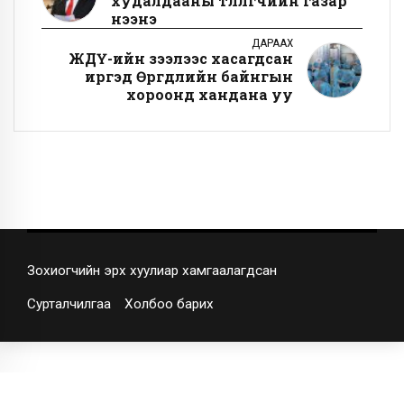
худалдааны төлөөлөгчийн газар
нээнэ
ДАРААХ
ЖДҮ-ийн зээлээс хасагдсан
иргэд Өргөдлийн байнгын
хороонд хандана уу
Зохиогчийн эрх хуулиар хамгаалагдсан
Сурталчилгаа
Холбоо барих