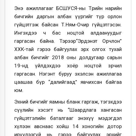
Энэ ажиллагааг БСШУСЯ-ны Төрийн нарийн
бичгийн даргын албан үүргийг түр орлон
гүйцэтгэж байсан Т.Ням-Очир гүйцэтгэсэн.
Ингэхдээ ч бас ноцтой алдаануудыг
гаргасан байна. Тэрээр“Эрдэнэт Орчлон”
ХХК-тай гэрээ байгуулах эрх олгох тухай
албан бичгийг 2018 оны долдугаар сарын
19-нд үйлдэхдээ хоёр ноцтой зөрчил
гаргасан. Нэгэнт буруу эхэлсэн ажиллагаа
цаашаа бүр “далийгаад” явчихсан байгаа
юм.
Эхний бичгийг яамны бланк гаргаж, тэгэхдээ
сүүлийн хэсэгт нь “Шаардлага хангасан
гүйцэтгэлийн баталгааг энэхүү мэдэгдэл
хүлээн авснаас хойш 14 хоногийн дотор
ирүүлээгүй нь гэрээ байгуулах эрхийг