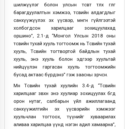
шилжүүлэг болон улсын төсөвт төлөх өглөг
барагдуулалтын хэмжээ, төсвийн алдагдлыг
санхүүжүүлэх эх үүсвэр, мөнгөн гүйлгээтэй
холбогдсон харилцааг зохицуулахад
оршино”, 2.1-д “Монгол Улсын 2018 оны
төсвийн тухай хууль тогтоомж нь Төсвийн тухай
хууль, Төсвийн тогтвортой байдлын тухай
хууль, энэ хууль болон эдгээр хуультай
нийцүүлэн гаргасан хууль тогтоомжийн
бусад актаас бүрдэнэ” гэж заасны зөрчсөн.
Мөн Төсвийн тухай хуулийн 3.4-д “Төсвийн
харилцааг зөвхөн энэ хуулиар зохицуулах бөгөөд
орон нутаг, салбарын үйл ажиллагаанд
санхүүжилтийн эх үүсвэрийн хэмжээг
хуульчлан тогтоох, түүнийг хуваарилах
аливаа харилцаа үүнд нэгэн адил хамаарна”,