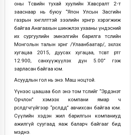
оны Төсвийн тухай хуулийн Хавсралт 2-т
зааснаар нь буюу “Япон Улсын Засгийн
газрын хөнгөлөлттэй зээлийн хөрөнгөөр хэрэгжиж
байгаа Анагаахын шинжлэх ухааны үндэсний
их сургуулийн эмнэлгийн барилга төслийн
Монголын талын хөрөнгө /Улаанбаатар/, эхлэх
хугацаа 2015, дуусах хугацаа, төсөвт өртөг
12.900, санхүүжүүлэх дүн 5.00” гэж
зарласан байгаа юм.
Асуудлын гол нь энэ. Маш ноцтой.
Үүнээс цаашаа бол энэ том төслийг “Эрдэнэт
Орчлон” хэмээх компани ямар ч
өрсөлдөгчгүйгээр “өрсөлдөөд” авчихсан байгаа юм.
Сүүлийн хэдэн жил барилгын компаниуд
ажилгүй суугаад яаж баларч байгааг бид
мэднэ.