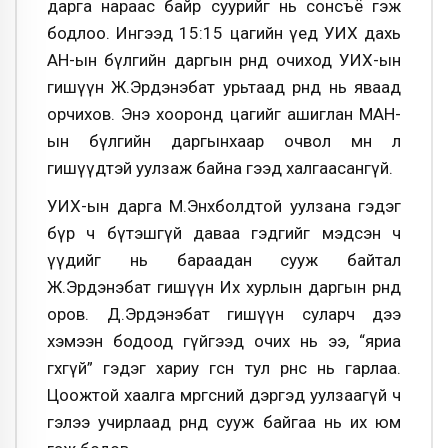
дарга нараас байр суурийг нь сонсъё гэж
бодлоо. Ингээд 15:15 цагийн үед УИХ дахь
АН-ын бүлгийн даргын өрөөнд очиход УИХ-ын
гишүүн Ж.Эрдэнэбат урьтаад өрөөнд нь яваад
орчихов. Энэ хооронд цагийг ашиглан МАН-
ын бүлгийн даргынхаар очвол мөн л
гишүүдтэй уулзаж байна гээд халгаасангүй.
УИХ-ын дарга М.Энхболдтой уулзана гэдэг
бүр ч бүтэшгүй даваа гэдгийг мэдсэн ч
үүдийг нь бараадан сууж байтал
Ж.Эрдэнэбат гишүүн Их хурлын даргын өрөөнд
оров. Д.Эрдэнэбат гишүүн суларч дээ
хэмээн бодоод гүйгээд очих нь ээ, “яриа
өгөхгүй” гэдэг хариу өгсөн тул өрөөнөөс нь гарлаа.
Цоожтой хаалга мөргөсний дэргэд уулзаагүй ч
гэлээ учирлаад өрөөндөө сууж байгаа нь их юм