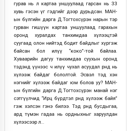
гурав нь л картаа уншуулаад гарсан нь 33
хувь гэсэн үг гэдгийг дээр дурьдсан. МАН-
ын бүлгийн дарга Д.Тогтохсүрэн нарын тэр
гурван гишүүн картаа уншуулаад гарахын
оронд хуралдах танхимдаа хүлээцтэй
суугаад олон нийтэд бодит байдлыг хүргэж
байсан бол илүү “коко”-той байлаа.
Хуваарийн дагуу танхимдаа суухын оронд
тэдэнд үүнээс ч илүү чухал асуудал өрөөнд нь
хүлээж байдаг бололтой. Эсвэл тэд хэн
нэгнийг хүлээж байдаг юм болов уу? МАН-
ын бүлгийн дарга Д.Тогтохсүрэн манай нэг
сэтгүүлчид “Ирц бүрдтэл өрөөндөө хүлээж байя”
гэж хэлсэн гэнэ билээ. Тэд өрөөндөө бусдыгаа,
ард түмэн гадаа нь ордныхныг харуулдан
хүлээсээр л…