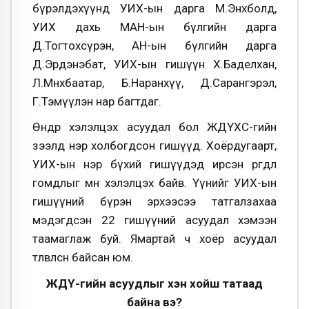
бүрэлдэхүүнд УИХ-ын дарга М.Энхболд,
УИХ дахь МАН-ын бүлгийн дарга
Д.Тогтохсүрэн, АН-ын бүлгийн дарга
Д.Эрдэнэбат, УИХ-ын гишүүн Х.Баделхан,
Л.Мөнхбаатар, Б.Наранхүү, Д.Сарангэрэл,
Г.Тэмүүлэн нар багтдаг.
Өнөөдөр хэлэлцэх асуудал бол ЖДҮХС-гийн
зээлд нэр холбогдсон гишүүд. Хоёрдугаарт,
УИХ-ын нэр бүхий гишүүдэд ирсэн өргөдөл
гомдлыг мөн хэлэлцэх байв. Үүнийг УИХ-ын
гишүүний бүрэн эрхээсээ татгалзахаа
мэдэгдсэн 22 гишүүний асуудал хэмээн
таамаглаж буй. Ямартай ч хоёр асуудал
төлөвлөсөн байсан юм.
ЖДҮ-гийн асуудлыг хэн хойш татаад
байна вэ?