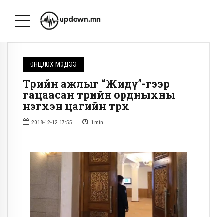
ОНЦЛОХ МЭДЭЭ
Төрийн ажлыг “Жидү”-гээр
гацаасан төрийн ордныхны
нэгхэн цагийн төрх
2018-12-12 17:55
1
min