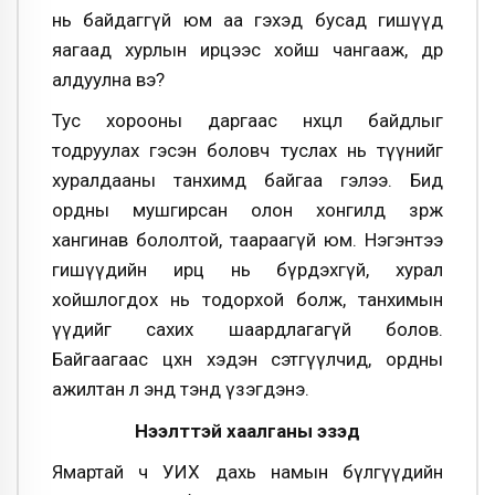
нь байдаггүй юм аа гэхэд бусад гишүүд
яагаад хурлын ирцээс хойш чангааж, өдөр
алдуулна вэ?
Тус хорооны даргаас нөхцөл байдлыг
тодруулах гэсэн боловч туслах нь түүнийг
хуралдааны танхимд байгаа гэлээ. Бид
ордны мушгирсан олон хонгилд зөрж
хангинав бололтой, таараагүй юм. Нэгэнтээ
гишүүдийн ирц нь бүрдэхгүй, хурал
хойшлогдох нь тодорхой болж, танхимын
үүдийг сахих шаардлагагүй болов.
Байгаагаас цөөхөн хэдэн сэтгүүлчид, ордны
ажилтан л энд тэнд үзэгдэнэ.
Нээлттэй хаалганы эзэд
Ямартай ч УИХ дахь намын бүлгүүдийн