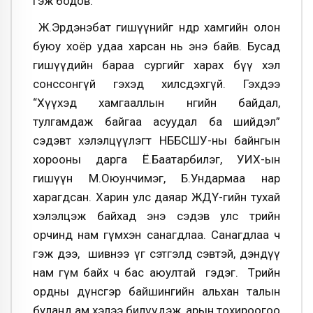
гэж бодов.
Ж.Эрдэнэбат гишүүнийг өнөөдөр хамгийн олон
буюу хоёр удаа харсан нь энэ байв. Бусад
гишүүдийн бараа сургийг харах бүү хэл
сонссонгүй гэхэд хилсдэхгүй. Гэхдээ
“Хүүхэд хамгааллын өнөөгийн байдал,
тулгамдаж байгаа асуудал ба шийдэл”
сэдэвт хэлэлцүүлэгт НББСШУ-ны байнгын
хорооны дарга Ё.Баатарбилэг, УИХ-ын
гишүүн М.Оюунчимэг, Б.Ундармаа нар
харагдсан. Харин улс даяар ЖДҮ-гийн тухай
хэлэлцэж байхад энэ сэдэв улс төрийн
орчинд нам гүмхэн санагдлаа. Санагдлаа ч
гэж дээ, шивнээ үг сэтгэлд сэвтэй, дэндүү
нам гүм байх ч бас аюултай гэдэг. Төрийн
ордны дүнсгэр байшингийн альхан талын
буланд ам хэлээ билүүдэж, арын тохироогоо