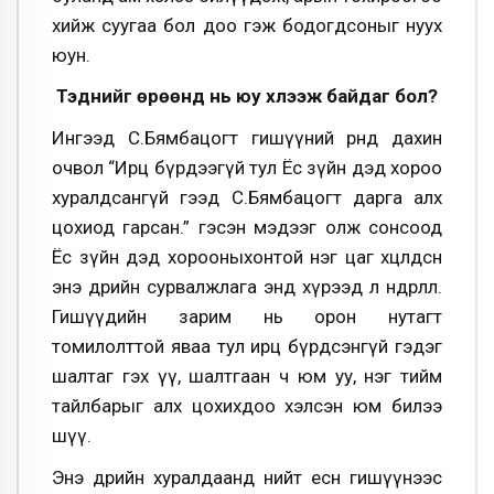
хийж суугаа бол доо гэж бодогдсоныг нуух
юун.
Тэднийг өрөөнд нь юу хүлээж байдаг бол?
Ингээд С.Бямбацогт гишүүний өрөөнд дахин
очвол “Ирц бүрдээгүй тул Ёс зүйн дэд хороо
хуралдсангүй гээд С.Бямбацогт дарга алх
цохиод гарсан.” гэсэн мэдээг олж сонсоод
Ёс зүйн дэд хорооныхонтой нэг цаг хөөцөлдсөн
энэ өдрийн сурвалжлага энд хүрээд л өндөрлөлөө.
Гишүүдийн зарим нь орон нутагт
томилолттой яваа тул ирц бүрдсэнгүй гэдэг
шалтаг гэх үү, шалтгаан ч юм уу, нэг тийм
тайлбарыг алх цохихдоо хэлсэн юм билээ
шүү.
Энэ өдрийн хуралдаанд нийт есөн гишүүнээс