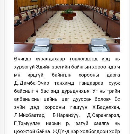
Өчигдөр хуралдахаар товлогдоод ирц нь
хүрээгүй Эдийн засгийн байнгын хороо өнөөдөр ч
мөн ирцгүй, байнгын хорооны дарга
Д.Дамба-Очир танхимд ганцаараа сууж
байсныг ч бас энд дурьдчихъя. Уг нь төрийн
албаныхны цайны цаг дууссан боловч Ёс
зүйн дэд хорооны гишүүн Х.Баделхан,
Л.Мөнхбаатар, Б.Наранхүү, Д.Сарангэрэл,
Г.Тэмүүлэн нарын өрөө, эзгүй хаалга нь
цоожтой байна. ЖДҮ-д нэр холбогдсон хоёр