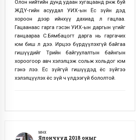
Олон нийтийн дунд удаан хугацаанд өрнөж буй
ЖДҮ-гийн асуудал УИХ-ын Ёс зүйн дэд
хороон дээр ийнхүү дахиад л гацлаа.
Гацаанаас гарга гэсэн УИХ-ын даргын үгийг
ганцаараа С.Бямбацогт дарга нь гаргачих
юм биш л дээ. Ирцээ бүрдүүлэхгүй байгаа
гишүүдийг Төрийн байгуулалтын байнгын
хороогоор авч хэлэлцэж сольж хольдог юм
гэнэ лээ. Ёс зүйгүй гишүүдэд ёс зүйгээ
хэлэлцүүлэх ёс зүй ч үлдээгүй бололтой.
ӨМНӨХ
Япончууд 2018 оныг