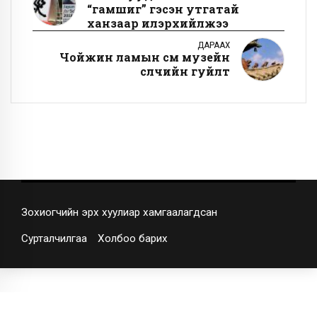
“гамшиг” гэсэн утгатай
ханзаар илэрхийлжээ
ДАРААХ
Чойжин ламын сүм музейн
сүүлчийн гуйлт
Зохиогчийн эрх хуулиар хамгаалагдсан
Сурталчилгаа
Холбоо барих