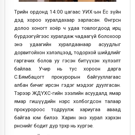
Төрийн ордонд 14:00 цагаас УИХ-ын Ёс зүйн
дэд хороо хуралдахаар зарласан. Өнгөрсөн
долоо хоногт хоёр ч удаа товлогдоод ирц
бүрдээгүйгээс хуралдаж чадаагүй болохоор
энэ удаагийн хуралдаанаар асуудлыг
дорвитойхон хэлэлцээд, тодорхой шийдлийг
гаргачих болов уу гэсэн битүүхэн хүлээлт
байлаа. Учир нь тус хороон дарга
С.Бямбацогт прокурорын байгууллагаас
албан бичиг ирсэн гэдэг мэдээг дуулгасан.
Тэрээр ЖДҮХС-гийн зээлийн асуудалд ямар
ямар гишүүдийн нэрс холбогдсон талаар
прокуророос тодруулж хариугаа аваад
байгаа юм билээ. Харин энэ хурал хэрхэн
өрнөснийг бодит дүр төрхөөр нь хүргэе.