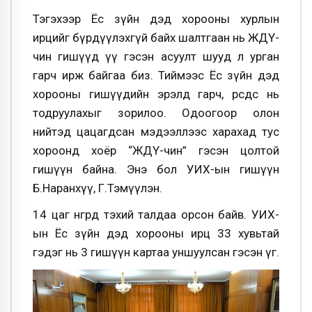
Тэгэхээр Ёс зүйн дэд хорооны хурлын
ирцийг бүрдүүлэхгүй байх шалтгаан нь ЖДҮ-
чин гишүүд үү гэсэн асуулт шууд л урган
гарч ирж байгаа биз. Тиймээс Ёс зүйн дэд
хорооны гишүүдийн эрэлд гарч, өөрсдөөс нь
тодруулахыг зорилоо. Одоогоор олон
нийтэд цацагдсан мэдээллээс харахад тус
хороонд хоёр “ЖДҮ-чин” гэсэн цолтой
гишүүн байна. Энэ бол УИХ-ын гишүүн
Б.Наранхүү, Г.Тэмүүлэн.
14 цаг өнгөрөөд тэхий талдаа орсон байв. УИХ-
ын Ёс зүйн дэд хорооны ирц 33 хувьтай
гэдэг нь 3 гишүүн картаа уншуулсан гэсэн үг.