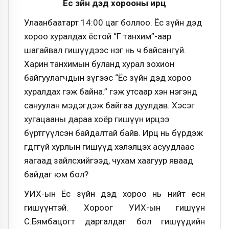
Ёс зүйн дэд хорооны ирц
Улаанбаатарт 14:00 цаг боллоо. Ёс зүйн дэд
хороо хуралдах ёстой “Г танхим”-аар
шагайвал гишүүдээс нэг нь ч байсангүй.
Харин танхимын буланд хурал зохион
байгуулагчдын зүгээс “Ёс зүйн дэд хороо
хуралдах гэж байна.” гэж утсаар хэн нэгэнд
сануулан мэдэгдэж байгаа дуулдав. Хэсэг
хугацааны дараа хоёр гишүүн ирцээ
бүртгүүлсэн байдалтай байв. Ирц нь бүрдэж
өгдөггүй хурлын гишүүд хэлэлцэх асуудлаас
яагаад зайлсхийгээд, чухам хаагуур яваад
байдаг юм бол?
УИХ-ын Ёс зүйн дэд хороо нь нийт есөн
гишүүнтэй. Хороог УИХ-ын гишүүн
С.Бямбацогт даргалдаг бол гишүүдийн