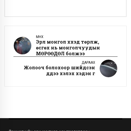
ӨМНӨХ
Эрүүл монгол хүүхэд төрүүлж,
өсгөх нь монголчуудын
МӨРӨӨДӨЛ болжээ
ДАРААХ
Жолооч болохоор шийдсэн
дүүдээ хэлэх хэдэн үг