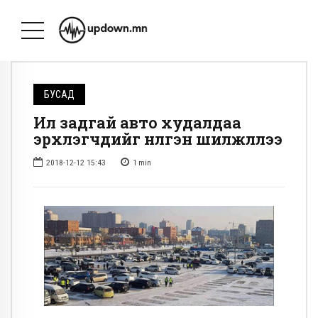
БУСАД
Ил задгай авто худалдаа
эрхлэгчдийг нүүлгэн шилжүүллээ
2018-12-12 15:43
1
min