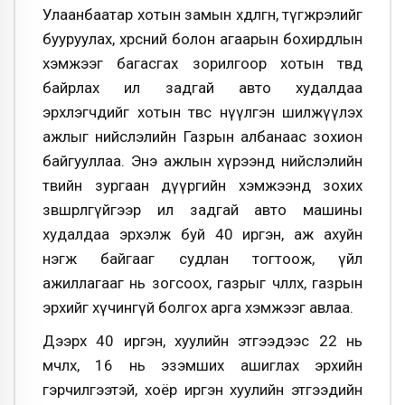
Улаанбаатар хотын замын хөдөлгөөн, түгжрэлийг
бууруулах, хөрсний болон агаарын бохирдлын
хэмжээг багасгах зорилгоор хотын төвд
байрлах ил задгай авто худалдаа
эрхлэгчдийг хотын төвөөс нүүлгэн шилжүүлэх
ажлыг нийслэлийн Газрын албанаас зохион
байгууллаа. Энэ ажлын хүрээнд нийслэлийн
төвийн зургаан дүүргийн хэмжээнд зохих
зөвшөөрөлгүйгээр ил задгай авто машины
худалдаа эрхэлж буй 40 иргэн, аж ахуйн
нэгж байгааг судлан тогтоож, үйл
ажиллагааг нь зогсоох, газрыг чөлөөлөх, газрын
эрхийг хүчингүй болгох арга хэмжээг авлаа.
Дээрх 40 иргэн, хуулийн этгээдээс 22 нь
өмчлөх, 16 нь эзэмших ашиглах эрхийн
гэрчилгээтэй, хоёр иргэн хуулийн этгээдийн