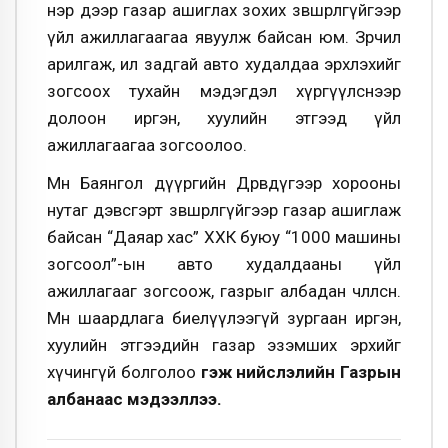
нэр дээр газар ашиглах зохих зөвшөөрөлгүйгээр
үйл ажиллагаагаа явуулж байсан юм. Зөрчил
арилгаж, ил задгай авто худалдаа эрхлэхийг
зогсоох тухайн мэдэгдэл хүргүүлснээр
долоон иргэн, хуулийн этгээд үйл
ажиллагаагаа зогсоолоо.
Мөн Баянгол дүүргийн Дөрөвдүгээр хорооны
нутаг дэвсгэрт зөвшөөрөлгүйгээр газар ашиглаж
байсан “Даяар хас” ХХК буюу “1000 машины
зогсоол”-ын авто худалдааны үйл
ажиллагааг зогсоож, газрыг албадан чөлөөлсөн.
Мөн шаардлага биелүүлээгүй зургаан иргэн,
хуулийн этгээдийн газар эзэмших эрхийг
хүчингүй болголоо
гэж нийслэлийн Газрын
албанаас мэдээллээ.