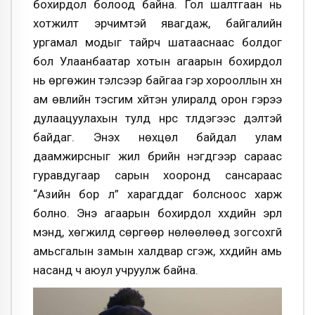
бохирдол болоод байна. Гол шалтгаан нь
хотжилт эрчимтэй явагдаж, байгалийн
ургамал модыг тайрч шатааснаас болдог
бол Улаанбаатар хотын агаарын бохирдол
нь өргөжин тэлсээр байгаа гэр хорооллын хүн
ам өвлийн тэсгим хүйтэн улиралд орон гэрээ
дулаацуулахын тулд нүүрс түлдэгээс үүдэлтэй
байдаг. Энэхүү нөхцөл байдал улам
даамжирсныг жил бүрийн нэгдүгээр сараас
гуравдугаар сарын хооронд сансараас
“Азийн бор үүл” харагддаг болсноос харж
болно. Энэ агаарын бохирдол хүүхдийн эрүүл
мэнд, хөгжилд сөргөөр нөлөөлөөд зогсохгүй
амьсгалын замын халдвар үүсгэж, хүүхдийн амь
насанд ч аюул учруулж байна.