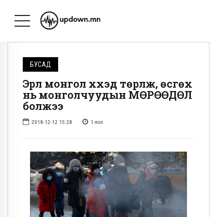
БУСАД
Эрүүл монгол хүүхэд төрүүлж, өсгөх
нь монголчуудын МӨРӨӨДӨЛ
болжээ
2018-12-12 15:28
1
min