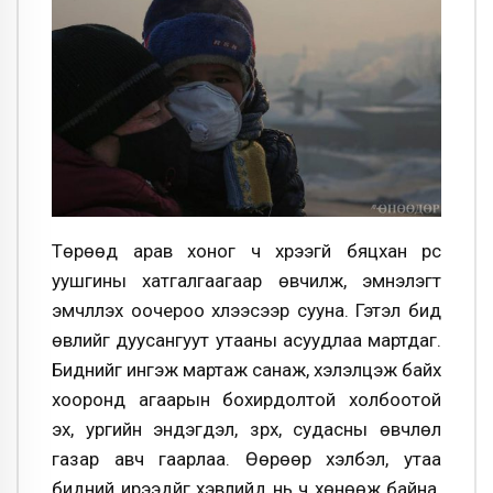
Төрөөд арав хоног ч хүрээгүй бяцхан үрс
уушгины хатгалгаагаар өвчилж, эмнэлэгт
эмчлүүлэх оочероо хүлээсээр сууна. Гэтэл бид
өвлийг дуусангуут утааны асуудлаа мартдаг.
Биднийг ингэж мартаж санаж, хэлэлцэж байх
хооронд агаарын бохирдолтой холбоотой
эх, ургийн эндэгдэл, зүрх, судасны өвчлөл
газар авч гаарлаа. Өөрөөр хэлбэл, утаа
бидний ирээдүйг хэвлийд нь ч хөнөөж байна.