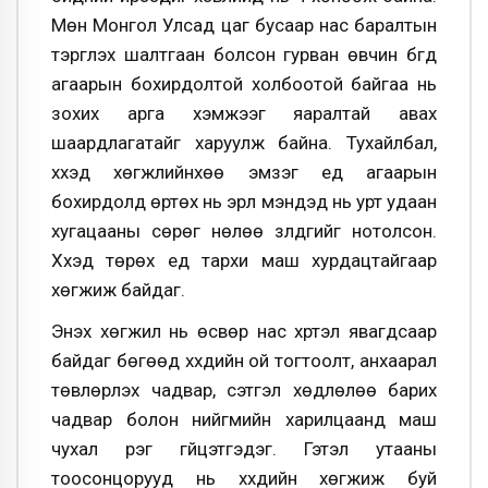
Мөн Монгол Улсад цаг бусаар нас баралтын
тэргүүлэх шалтгаан болсон гурван өвчин бүгд
агаарын бохирдолтой холбоотой байгаа нь
зохих арга хэмжээг яаралтай авах
шаардлагатайг харуулж байна. Тухайлбал,
хүүхэд хөгжлийнхөө эмзэг үед агаарын
бохирдолд өртөх нь эрүүл мэндэд нь урт удаан
хугацааны сөрөг нөлөө үзүүлдгийг нотолсон.
Хүүхэд төрөх үед тархи маш хурдацтайгаар
хөгжиж байдаг.
Энэхүү хөгжил нь өсвөр нас хүртэл явагдсаар
байдаг бөгөөд хүүхдийн ой тогтоолт, анхаарал
төвлөрүүлэх чадвар, сэтгэл хөдлөлөө барих
чадвар болон нийгмийн харилцаанд маш
чухал үүрэг гүйцэтгэдэг. Гэтэл утааны
тоосонцорууд нь хүүхдийн хөгжиж буй