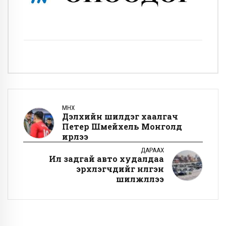
ӨМНӨХ
Дэлхийн шилдэг хаалгач
Петер Шмейхель Монголд
ирлээ
ДАРААХ
Ил задгай авто худалдаа
эрхлэгчдийг нүүлгэн
шилжүүллээ