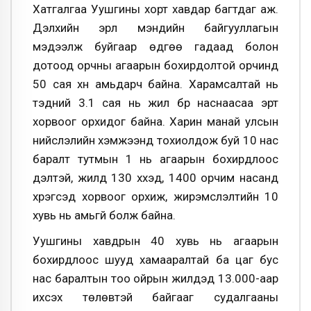
Хатгалгаа Уушгины хорт хавдар багтдаг аж.
Дэлхийн эрүүл мэндийн байгууллагын
мэдээлж буйгаар өдгөө гадаад болон
дотоод орчны агаарын бохирдолтой орчинд
50 сая хүн амьдарч байна. Харамсалтай нь
тэдний 3.1 сая нь жил бүр наснаасаа эрт
хорвоог орхидог байна. Харин манай улсын
нийслэлийн хэмжээнд тохиолдож буй 10 нас
баралт тутмын 1 нь агаарын бохирдлоос
үүдэлтэй, жилд 130 хүүхэд, 1400 орчим насанд
хүрэгсэд хорвоог орхиж, жирэмслэлтийн 10
хувь нь амьгүй болж байна.
Уушгины хавдрын 40 хувь нь агаарын
бохирдлоос шууд хамааралтай ба цаг бус
нас баралтын тоо ойрын жилүүдэд 13.000-аар
ихсэх төлөвтэй байгааг судалгааны