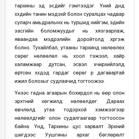
тархины эд эсүүдийг гэмтээдэг. Үүний дүнд
хүүхдийн танин мэдэхүй болон суралцах чадвар
суларч амьдралынх нь туршид нийгэм, эдийн
засгийн боломжуудыг нь хязгаарлаж,
яваандаа мэдрэлийн доройтолд хүргэж
болно. Тухайлбал, утааны тархинд нөлөөлөх
сөрөг нөлөөлөл нь хоол тэжээл, хайр
халамжаар дутсан, эсвэл хүчирхийлэлд
өртсөн хүүхдэд гардаг сөрөг үр дагавартай
ижил болохыг судлаачид тогтоожээ.
Үүнээс гадна агаарын бохирдол нь өөр олон
эрхтний хөгжилд нөлөөлдөг. Дараах
өвчлөлд утаа тодорхой хэмжээгээр
нөлөөлдгийг олон судалгаагаар тогтоосон
байна. Үүнд, Тархины цус харвалт Зүрхний
шигдээс Уушгины архаг бөглөрөлт