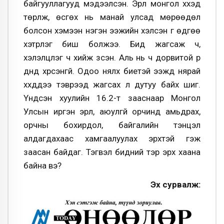
байгууллагууд мэдээлсэн. Эрүүл монгол хүүхэд
төрүүлж, өсгөх нь манай улсад мөрөөдөл
болсон хэмээн нэгэн ээжийн хэлсэн үг өдгөө
хэтрүүлэг биш болжээ. Бид жагсаж ч,
хэлэлцүүлэг ч хийж үзсэн. Аль нь ч дорвитой үр
дүнд хүрсэнгүй. Одоо нялх биетэй ээжүүд нярай
хүүхдүүдээ тэврээд жагсах л дутуу байх шиг.
Үндсэн хуулийн 16.2-т зааснаар Монгол
Улсын иргэн эрүүл, аюулгүй орчинд амьдрах,
орчны бохирдол, байгалийн тэнцэл
алдагдахаас хамгаалуулах эрхтэй гэж
заасан байдаг. Тэгвэл бидний тэр эрх хаана
байна вэ?
Эх сурвалж: