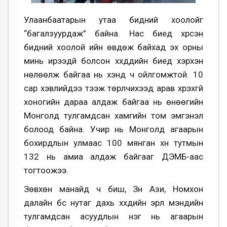
Улаанбаатарын утаа бидний хоолойг
“багалзуурдаж” байна. Нас биед хүрсэн
бидний хоолой ийн өвдөж байхад эх орны
минь ирээдүй болсон хүүхдүүдийн биед хэрхэн
нөлөөлж байгаа нь хэнд ч ойлгомжтой. 10
сар хэвлийдээ тээж төрүүлчихээд арав хүрэхгүй
хоногийн дараа алдаж байгаа нь өнөөгийн
Монголд тулгамдсан хамгийн том эмгэнэл
болоод байна. Учир нь Монголд агаарын
бохирдлын улмаас 100 мянган хүн тутмын
132 нь амиа алдаж байгааг ДЭМБ-аас
тогтоожээ.
Зөвхөн манайд ч биш, Зүүн Ази, Номхон
далайн бүс нутаг дахь хүүхдийн эрүүл мэндийн
тулгамдсан асуудлын нэг нь агаарын