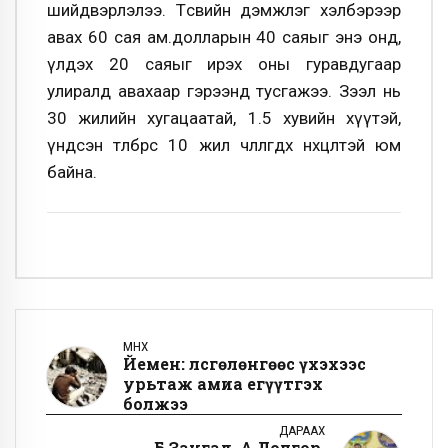
шийдвэрлэлээ. Төсвийн дэмжлэг хэлбэрээр
авах 60 сая ам.долларын 40 саяыг энэ онд,
үлдэх 20 саяыг ирэх оны гуравдугаар
улиралд авахаар гэрээнд тусгажээ. Зээл нь
30 жилийн хугацаатай, 1.5 хувийн хүүтэй,
үндсэн төлбөрөөс 10 жил чөлөөлөгдөх нөхцөлтэй юм
байна.
ӨМНӨХ
Йемен: Өлсгөлөнгөөс үхэхээс
урьтаж амиа егүүтгэх
болжээ
ДАРААХ
Б.Зангад, А.Долгор,