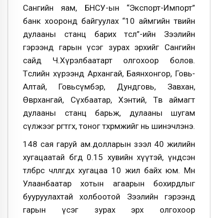
Сангийн яам, БНСУ-ын “Экспорт-Импорт”
банк хооронд байгуулах “10 аймгийн төвийн
дулааны станц барих төсөл”-ийн Зээлийн
гэрээнд гарын үсэг зурах эрхийг Сангийн
сайд Ч.Хүрэлбаатарт олгохоор болов.
Төслийн хүрээнд Архангай, Баянхонгор, Говь-
Алтай, Говьсүмбэр, Дундговь, Завхан,
Өвөрхангай, Сүхбаатар, Хэнтий, Төв аймагт
дулааны станц барьж, дулааны шугам
сүлжээг өргөтгөх, тоног төхөөрөмжийг нь шинэчлэнэ.
148 сая гаруй ам.долларын зээл 40 жилийн
хугацаатай бөгөөд 0.15 хувийн хүүтэй, үндсэн
төлбөрөөс чөлөөлөгдөх хугацаа 10 жил байх юм. Мөн
Улаанбаатар хотын агаарын бохирдлыг
бууруулахтай холбоотой Зээлийн гэрээнд
гарын үсэг зурах эрх олгохоор