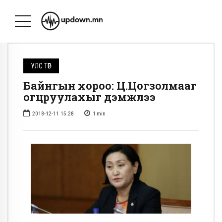
УЛС ТӨР
Байнгын хороо: Ц.Цогзолмааг
огцруулахыг дэмжлээ
2018-12-11 15:28
1
min