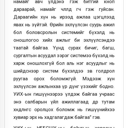
намайг авч үлдэнэ гэж битгий кноп
дараарай, намайг чөлөөлөөд өгөөч гэж гуйсан.
Дараагийн хүн нь ирээд ажлаа цэгцлээд
явах нь зүйтэй. Өөрийн эхлүүлсэн суурь ажил
бол боловсролын системийг бүхэлд нь
оношлогоо хийх ажлыг би эхлүүлсэндээ
таатай байгаа. Үүнд сурах бичиг, багш,
сургалтын асуудал зэрэг системээ бүхэлд нь
харж оношлохгүй бол аль нэг асуудлыг нь
шийдснээр систем бүхэлдээ зөв голдрол
руугаа орох боломжгүй. Мэдээж хүн
эхлүүлсэн ажлынхаа үр дүнг үзэхийг бодно.
УИХ-ын гишүүнээрээ үлдэж байгаа учраас
энэ салбарын үйл ажиллагаад өдөр тутам
хөндлөнгөөс оролцох боломж нь гишүүнийхээ
хувиар эрх нь хадгалагдаж байгаа” гэв.
УИХ-ын НББСШУ-ны байнгын хорооны