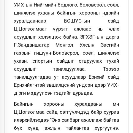
УИХ-ын Нийгмийн бодлого, боловсрол, соёл,
шинжлэх ухааны байнгын хорооны өнөөдрийн
хуралдаанаар БСШУС-ын сайд
Ц.Цогзолмааг үүрэгт ажлаас нь чөлөөлөх
асуудлыг хэлэлцэж байна. ЗГХЭГ-ын дарга
Г.Занданшатар Монгол Улсын Засгийн
газрын гишүүн-Боловсрол, соёл, шинжлэх
ухаан, спортын сайдыг огцруулах тухай
асуудлыг танилцууллаа. Тэрээр
танилцуулгадаа уг асуудлаар Ерөнхий сайд
Ерөнхийлөгчтэй зөвшилцсөний үндсэн дээр УИХ-
д өргөн мэдүүлсэн гэдгийг дурьдав.
Байнгын хорооны хуралдааны өмнө
Ц.Цогзолмаа сайд сэтгүүлчдэд байр сууриа
илэрхийлэхдээ “Энэ салбарт ажиллаж байгаа
бүх хүнд ажлын тайлангаа хүргүүлнэ.