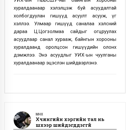
хуралдаанаар хэлэлцэж буй асуудалтай
холбогдуулан гишүүд асуулт асууж, үг
хэллээ. Улмаар гишүүд саналаа хэлсний
дараа Ц.Цогзолмаа сайдыг огцруулах
асуудлаар санал хурааж, байнгын хорооны
хуралдаанд оролцсон гишүүдийн олонх
дэмжлээ. Энэ асуудлыг УИХ-ын чуулганы
хуралдаанаар эцэслэн шийдвэрлэнэ.
ӨМНӨХ
Хүчингийн хэргийн тал нь
шүүхээр шийдэгддэггүй