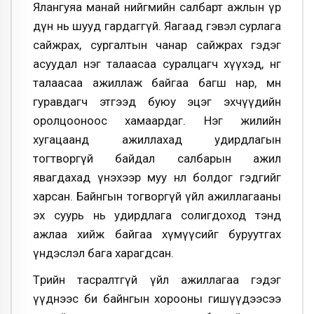
Ялангуяа манай нийгмийн салбарт ажлын үр
дүн нь шууд гардаггүй. Яагаад гэвэл сурлага
сайжрах, сургалтын чанар сайжрах гэдэг
асуудал нэг талаасаа суралцагч хүүхэд, нөгөө
талаасаа ажиллаж байгаа багш нар, мөн
гуравдагч этгээд буюу эцэг эхчүүдийн
оролцооноос хамаардаг. Нэг жилийн
хугацаанд ажиллахад удирдлагын
тогтворгүй байдал салбарын ажил
явагдахад үнэхээр муу нөлөө болдог гэдгийг
харсан. Байнгын тогворгүй үйл ажиллагааны
эх суурь нь удирдлага солигдоход тэнд
ажлаа хийж байгаа хүмүүсийг буруутгах
үндэслэл бага харагдсан.
Төрийн тасралтгүй үйл ажиллагаа гэдэг
үүднээс би байнгын хорооны гишүүдээсээ