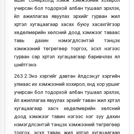
ашиг сонирхолд үлэмж хэмжээний хохирол
учирсан бол тодорхой албан тушаал эрхлэх,
үйл ажиллагаа явуулах эрхийг гурван жил
хүртэл хугацаагаар хасах буюу хасахгүйгээр
хөдөлмөрийн хөлсний доод хэмжээг таваас
тавь дахин нэмэгдүүлсэнтэй тэнцэх
хэмжээний төгрөгөөр торгох, эсхүл нэгээс
гурван сар хүртэл хугацаагаар баривчлах ял
шийтгэнэ.
263.2.Энэ хэргийг давтан үйлдсэн,уг хэргийн
улмаас их хэмжээний хохирол, хүнд хор уршиг
учирсан бол тодорхой албан тушаал эрхлэх,
үйл ажиллагаа явуулах эрхийг таван жил хүртэл
хугацаагаар хасч хөдөлмөрийн хөлсний
доод хэмжээг тавин нэгээс нэг зуу дахин
нэмэгдүүлсэнтэй тэнцэх хэмжээний төгрөгөөр
торгох, эсхүл таван жил хүртэл хугацаагаар