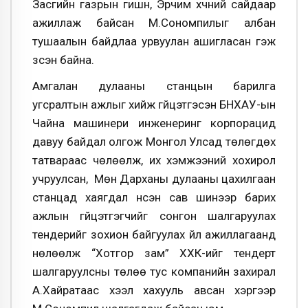
Засгийн газрын гишүүн, Эрчим хүчний сайдаар
ажиллаж байсан М.Сономпилыг албан
тушаалын байдлаа урвуулан ашигласан гэж
үзсэн байна.
Амгалан дулааны станцын барилга
угсралтын ажлыг хийж гүйцэтгэсэн БНХАУ-ын
Чайна машинери инженеринг корпорацид
давуу байдал олгож Монгол Улсад төлөгдөх
татвараас чөлөөлж, их хэмжээний хохирол
учруулсан, Мөн Дарханы дулааны цахилгаан
станцад хаягдал үнсэн сав шинээр барих
ажлын гүйцэтгэгчийг сонгон шалгаруулах
тендерийг зохион байгуулах үйл ажиллагаанд
нөлөөлж “Хотгор зам” ХХК-ийг тендерт
шалгаруулсны төлөө тус компанийн захирал
А.Хайратаас хээл хахууль авсан хэргээр