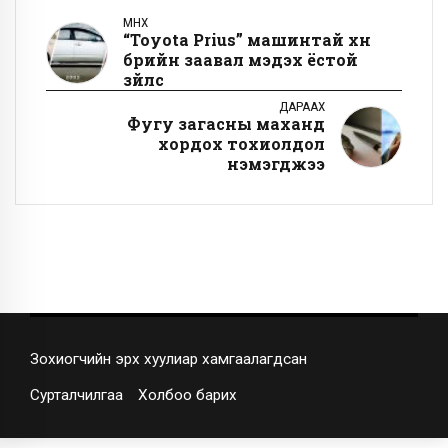
ӨМНӨХ
“Toyota Prius” машинтай хүн
бүрийн заавал мэдэх ёстой
зүйлс
ДАРААХ
Фугу загасны маханд
хордох тохиолдол
нэмэгджээ
Зохиогчийн эрх хуулиар хамгаалагдсан
Сурталчилгаа
Холбоо барих