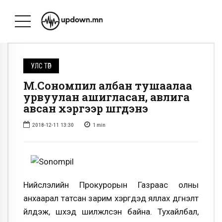
УЛС ТӨР
М.Сономпил албан тушаалаа
урвуулан ашигласан, авлига
авсан хэргээр шүүгдэнэ
2018-12-11 13:30
1
min
Нийслэлийн Прокурорын Газраас олны
анхаарал татсан зарим хэргүүдэд яллах дүгнэлт
үйлдэж, шүүхэд шилжүүлсэн байна. Тухайлбал,