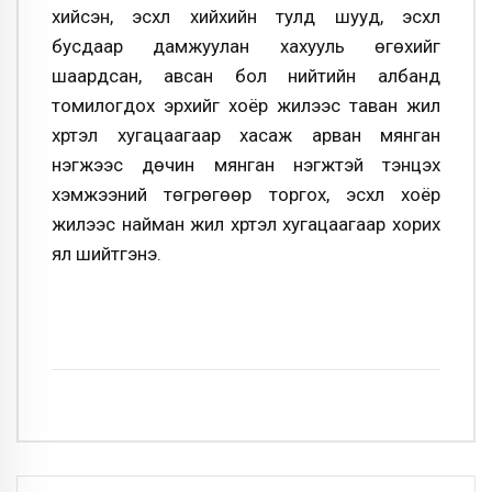
хийсэн, эсхүл хийхийн тулд шууд, эсхүл
бусдаар дамжуулан хахууль өгөхийг
шаардсан, авсан бол нийтийн албанд
томилогдох эрхийг хоёр жилээс таван жил
хүртэл хугацаагаар хасаж арван мянган
нэгжээс дөчин мянган нэгжтэй тэнцэх
хэмжээний төгрөгөөр торгох, эсхүл хоёр
жилээс найман жил хүртэл хугацаагаар хорих
ял шийтгэнэ.