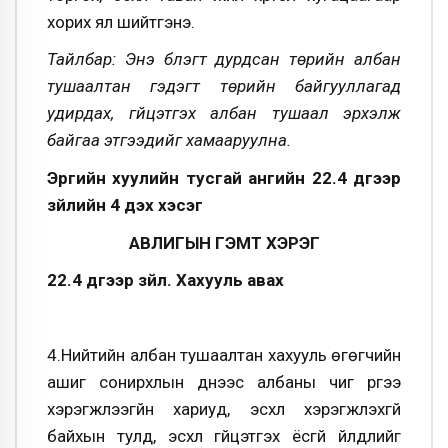
хорих ял шийтгэнэ.
Тайлбар: Энэ бүлэгт дурдсан төрийн албан
тушаалтан гэдэгт төрийн байгууллагад
удирдах, гүйцэтгэх албан тушаал эрхэлж
байгаа этгээдийг хамааруулна.
Эрүүгийн хуулийн тусгай ангийн 22.4 дүгээр
зүйлийн 4 дэх хэсэг
АВЛИГЫН ГЭМТ ХЭРЭГ
22.4 дүгээр зүйл. Хахууль авах
4.Нийтийн албан тушаалтан хахууль өгөгчийн
ашиг сонирхлын үүднээс албаны чиг үүргээ
хэрэгжүүлээгүйн хариуд, эсхүл хэрэгжүүлэхгүй
байхын тулд, эсхүл гүйцэтгэх ёсгүй үйлдлийг