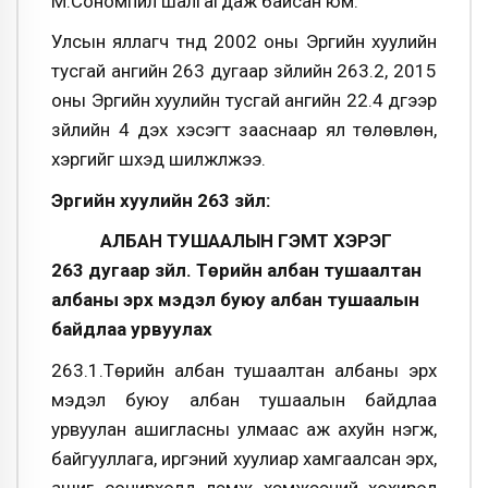
М.Сономпил шалгагдаж байсан юм.
Улсын яллагч түүнд 2002 оны Эрүүгийн хуулийн
тусгай ангийн 263 дугаар зүйлийн 263.2, 2015
оны Эрүүгийн хуулийн тусгай ангийн 22.4 дүгээр
зүйлийн 4 дэх хэсэгт зааснаар ял төлөвлөн,
хэргийг шүүхэд шилжүүлжээ.
Эрүүгийн хуулийн 263 зүйл:
АЛБАН ТУШААЛЫН ГЭМТ ХЭРЭГ
263 дугаар зүйл. Төрийн албан тушаалтан
албаны эрх мэдэл буюу албан тушаалын
байдлаа урвуулах
263.1.Төрийн албан тушаалтан албаны эрх
мэдэл буюу албан тушаалын байдлаа
урвуулан ашигласны улмаас аж ахуйн нэгж,
байгууллага, иргэний хуулиар хамгаалсан эрх,