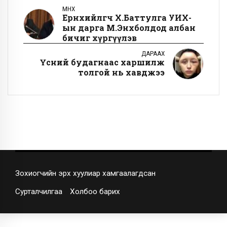
ӨМНӨХ
Ерөнхийлөгч Х.Баттулга УИХ-
ын дарга М.Энхболдод албан
бичиг хүргүүлэв
ДАРААХ
Үсний будагнаас харшилж
толгой нь хавджээ
Зохиогчийн эрх хуулиар хамгаалагдсан
Сурталчилгаа
Холбоо барих