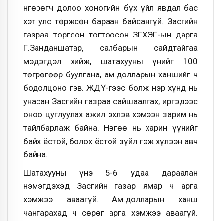
Өнгөрөгч долоо хоногийн бүх үйл явдал бас
хэт улс төржсөн бараан байсангүй. Засгийн
газраа торгоон тогтоосон ЗГХЭГ-ын дарга
Г.Занданшатар, салбарын сайдтайгаа
мэдэгдэл хийж, шатахууны үнийг 100
төгрөгөөр буулгана, ам.долларын ханшийг ч
бодолцоно гэв. ЖДҮ-гээс болж нэр хүнд нь
унасан Засгийн газраа сайшаалгах, иргэдээс
оноо цуглуулах ажил эхлэв хэмээн зарим нь
тайлбарлаж байна. Нөгөө нь харин үүнийг
байх ёстой, болох ёстой зүйл гэж хүлээн авч
байна.
Шатахууны үнэ 5-6 удаа дараалан
нэмэгдэхэд Засгийн газар ямар ч арга
хэмжээ аваагүй. Ам.долларын ханш
чангарахад ч сөрөг арга хэмжээ аваагүй.