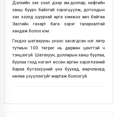
Дэлхийн зах зээл дээр ам.доллар, нефтийн
ханш буурч байхтай зэрэгцүүлж, дотоодын
зах зээлд шуурхай арга хэмжээ авч байгаа
Засгийн газарт бага зэрэг талархалтай
хандаж болох юм.
Гэхдээ шатахууны үнээс хасагдсан нэг литр
тутмын 100 төгрөг нь дөрвөн центтэй ч
тэнцэхгүй. Шатахуун, долларын ханш буулаа,
буулаа гээд нэгэнт өссөн өргөн хэрэглээний
бараа бүтээхүүний үнэ буухад, өөрчлөхөд
нөлөө үзүүлэхгүйг мартаж болохгүй.