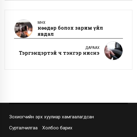
ӨМНӨХ
Өнөөдөр болох зарим үйл
явдал
ДАРААХ
Тэргэнцэртэй ч тэнгэр ниснэ
Зохиогчийн эрх хуулиар хамгаалагдсан
Сурталчилгаа
Холбоо барих