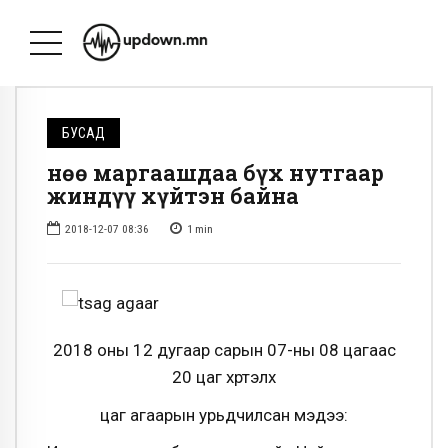
БУСАД
Өнөө маргаашдаа бүх нутгаар
жиндүү хүйтэн байна
2018-12-07 08:36
1
min
2018 оны 12 дугаар сарын 07-ны 08 цагаас
20 цаг хүртэлх
цаг агаарын урьдчилсан мэдээ: