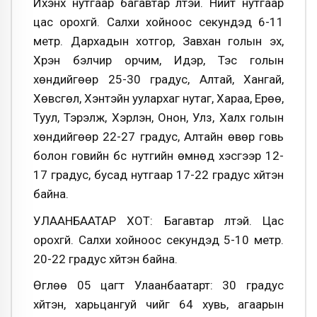
Ихэнх нутгаар багавтар үүлтэй. Нийт нутгаар
цас орохгүй. Салхи хойноос секундэд 6-11
метр. Дархадын хотгор, Завхан голын эх,
Хүрэн бэлчир орчим, Идэр, Тэс голын
хөндийгөөр 25-30 градус, Алтай, Хангай,
Хөвсгөл, Хэнтэйн уулархаг нутаг, Хараа, Ерөө,
Туул, Тэрэлж, Хэрлэн, Онон, Улз, Халх голын
хөндийгөөр 22-27 градус, Алтайн өвөр говь
болон говийн бүс нутгийн өмнөд хэсгээр 12-
17 градус, бусад нутгаар 17-22 градус хүйтэн
байна.
УЛААНБААТАР ХОТ: Багавтар үүлтэй. Цас
орохгүй. Салхи хойноос секундэд 5-10 метр.
20-22 градус хүйтэн байна.
Өглөө 05 цагт Улаанбаатарт: 30 градус
хүйтэн, харьцангуй чийг 64 хувь, агаарын