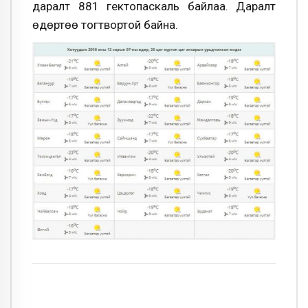
даралт 881 гектопаскаль байлаа. Даралт
өдөртөө тогтвортой байна.