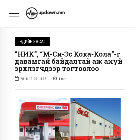
ЭДИЙН ЗАСАГ
“НИК”, “M-Си-Эс Кока-Кола”-г
давамгай байдалтай аж ахуй
эрхлэгчдээр тогтоолоо
2018-12-06 14:06
1
min