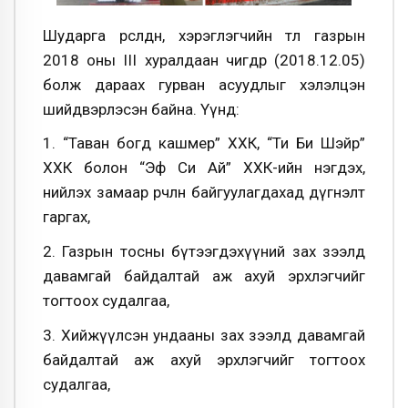
Шударга өрсөлдөөн, хэрэглэгчийн төлөө газрын
2018 оны III хуралдаан өчигдөр (2018.12.05)
болж дараах гурван асуудлыг хэлэлцэн
шийдвэрлэсэн байна. Үүнд:
1. “Таван богд кашмер” ХХК, “Ти Би Шэйр”
ХХК болон “Эф Си Ай” ХХК-ийн нэгдэх,
нийлэх замаар өөрчлөн байгуулагдахад дүгнэлт
гаргах,
2. Газрын тосны бүтээгдэхүүний зах зээлд
давамгай байдалтай аж ахуй эрхлэгчийг
тогтоох судалгаа,
3. Хийжүүлсэн ундааны зах зээлд давамгай
байдалтай аж ахуй эрхлэгчийг тогтоох
судалгаа,