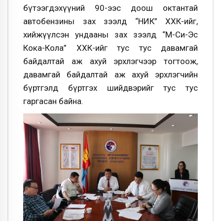
бүтээгдэхүүний 90-ээс доош октантай
автобензины зах зээлд “НИК” ХХК-ийг,
хийжүүлсэн ундааны зах зээлд “M-Си-Эс
Кока-Кола” ХХК-ийг тус тус давамгай
байдалтай аж ахуй эрхлэгчээр тогтоож,
давамгай байдалтай аж ахуй эрхлэгчийн
бүртгэлд бүртгэх шийдвэрийг тус тус
гаргасан байна.