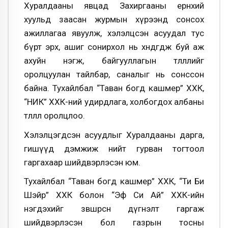
Хуралдааны явцад Захиргааны ерөнхий
хуульд заасан журмын хүрээнд сонсох
ажиллагаа явуулж, хэлэлцсэн асуудал тус
бүрт эрх, ашиг сонирхол нь хөндөгдөж буй аж
ахуйн нэгж, байгууллагын төлөөллийг
оролцуулан тайлбар, саналыг нь сонссон
байна. Тухайлбал “Таван богд кашмер” ХХК,
“НИК” ХХК-ний удирдлага, холбогдох албаны
төлөөлөл оролцлоо.
Хэлэлцэгдсэн асуудлыг Хуралдааны дарга,
гишүүд дэмжиж нийт гурван тогтоол
гаргахаар шийдвэрлэсэн юм.
Тухайлбал “Таван богд кашмер” ХХК, “Ти Би
Шэйр” ХХК болон “Эф Си Ай” ХХК-ийн
нэгдэхийг зөвшөөрсөн дүгнэлт гаргаж
шийдвэрлэсэн бол газрын тосны