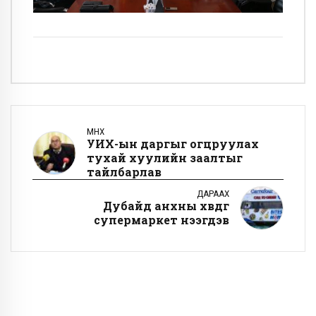
ӨМНӨХ
УИХ-ын даргыг огцруулах
тухай хуулийн заалтыг
тайлбарлав
ДАРААХ
Дубайд анхны хөвдөг
супермаркет нээгдэв