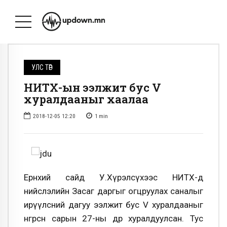
УЛС ТӨР
НИТХ-ын ээлжит бус V
хуралдааныг хаалаа
2018-12-05 12:20
1
min
Ерөнхий сайд У.Хүрэлсүхээс НИТХ-д
нийслэлийн Засаг даргыг огцруулах саналыг
ирүүлсний дагуу ээлжит бус V хуралдааныг
өнгөрсөн сарын 27-ны өдөр хуралдуулсан. Тус