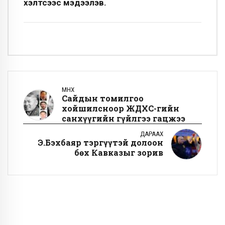
хэлтсээс мэдээлэв.
ӨМНӨХ
Сайдын томилгоо
хойшилсноор ЖДҮХС-гийн
санхүүгийн гүйлгээ гацжээ
ДАРААХ
Э.Бэхбаяр тэргүүтэй долоон
бөх Кавказыг зорив