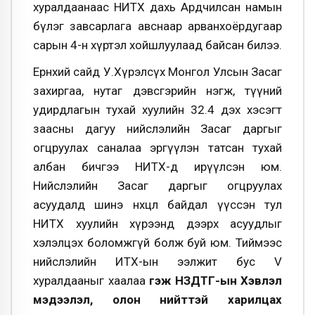
хуралдаанаас НИТХ дахь Ардчилсан намын
бүлэг завсарлага авснаар арванхоёрдугаар
сарын 4-н хүртэл хойшлуулаад байсан билээ.
Ерөнхий сайд У.Хүрэлсүх Монгол Улсын Засаг
захиргаа, нутаг дэвсгэрийн нэгж, түүний
удирдлагын тухай хуулийн 32.4 дэх хэсэгт
заасны дагуу нийслэлийн Засаг даргыг
огцруулах саналаа эргүүлэн татсан тухай
албан бичгээ НИТХ-д ирүүлсэн юм.
Нийслэлийн Засаг даргыг огцруулах
асуудалд шинэ нөхцөл байдал үүссэн тул
НИТХ хуулийн хүрээнд дээрх асуудлыг
хэлэлцэх боломжгүй болж буй юм. Тиймээс
нийслэлийн ИТХ-ын ээлжит бус V
хуралдааныг хаалаа
гэж НЗДТГ-ын Хэвлэл
мэдээлэл, олон нийттэй харилцах