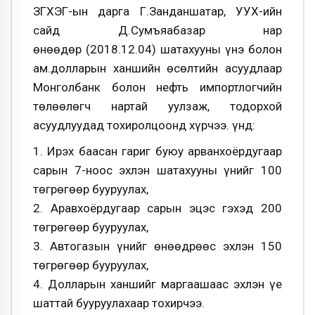
ЗГХЭГ-ын дарга Г.Занданшатар, УУХҮ-ийн
сайд Д.Сумъяабазар нар
өнөөдөр (2018.12.04) шатахууны үнэ болон
ам.долларын ханшийн өсөлтийн асуудлаар
Монголбанк болон нефть импортлогчийн
төлөөлөгч нартай уулзаж, тодорхой
асуудлуудад тохиролцоонд хүрчээ. Үүнд:
1. Ирэх баасан гариг буюу арванхоёрдугаар
сарын 7-ноос эхлэн шатахууны үнийг 100
төгрөгөөр бууруулах,
2. Аравхоёрдугаар сарын эцэс гэхэд 200
төгрөгөөр бууруулах,
3. Автогазын үнийг өнөөдрөөс эхлэн 150
төгрөгөөр бууруулах,
4. Долларын ханшийг маргаашаас эхлэн үе
шаттай бууруулахаар тохирчээ.