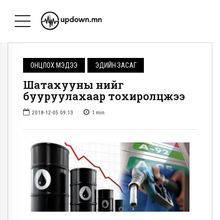
ОНЦЛОХ МЭДЭЭ
ЭДИЙН ЗАСАГ
​Шатахууны үнийг
бууруулахаар тохиролцжээ
2018-12-05 09:13
1
min