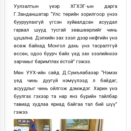
Уулзалтын үеэр ХГХЭГ-ын дарга
Г.Занданшатар “Улс төрийн зорилгоор үнээ
бууруулахгүй үгсэн хуйвалдсан асуудал
гарвал шууд тусгай зөвшөөрлийг чинь
цуцална. Дэлхийн зах зээл дээр нефтийн үнэ
өсөж байхад Монгол дахь үнэ тасралтгүй
өссөн, одоо буурч байх үед зах зээлийнхээ
зарчмыг баримтлах ёстой” гэжээ.
Мөн УУХҮ-ийн сайд Д.Сумъяабазар “Нэмэх
үед чинь дуугүй нэмүүлээд л байдаг,
асуудлыг чинь ойлгож дэмждэг. Харин үнэ
буулгах гэхээр та нар янз бүрийн тайлбар
тавиад худлаа яриад байгаа тал бий шүү”
гэжээ.