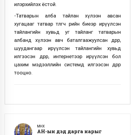
илэрхийлэх ёстой.
-Татварын алба тайлан хүлээн авсан
хугацааг татвар төлөгч өөрийн биеэр ирүүлсэн
тайлангийн хувьд уг тайланг татварын
албанд хүлээн авч баталгаажуулсан өдрөөр,
шуудангаар ирүүлсэн тайлангийн хувьд
илгээсэн өдрөөр, интернетээр ирүүлсэн бол
цахим мэдээллийн системд илгээсэн өдрөөр
тооцно.
ӨМНӨХ
АН-ын дэд дарга нарыг