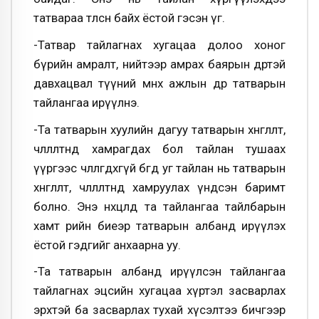
татвараа төлсөн байх ёстой гэсэн үг.
-Татвар тайлагнах хугацаа долоо хоног
бүрийн амралт, нийтээр амрах баярын өдөртэй
давхацвал түүний өмнөх ажлын өдөр татварын
тайлангаа ирүүлнэ.
-Та татварын хуулийн дагуу татварын хөнгөлөлт,
чөлөөлөлтөнд хамрагдах бол тайлан тушаах
үүргээс чөлөөлөгдөхгүй бөгөөд уг тайлан нь татварын
хөнгөлөлт, чөлөөлөлтөнд хамруулах үндсэн баримт
болно. Энэ нөхцөлд та тайлангаа тайлбарын
хамт өөрийн биеэр татварын албанд ирүүлэх
ёстой гэдгийг анхаарна уу.
-Та татварын албанд ирүүлсэн тайлангаа
тайлагнах эцсийн хугацаа хүртэл засварлах
эрхтэй ба засварлах тухай хүсэлтээ бичгээр