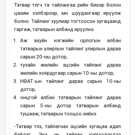
Татвар төлөгч та тайлангаа өөрийн биеэр болон
цахим хэлбэрээр, мөн шуудангаар ирүүлж
болно. Тайланг хуулиар тогтоосон хугацаанд
гаргаж, татварын албанд ирүүлнэ.
Аж ахуйн нэгжийн орлогын албан
татварын улирлын тайланг улирлын дараа
сарын 20-ны дотор,
тухайн жилийн эцсийн тайланг дараа
жилийн хоёрдугаар сарын 10-ны дотор,
НӨАТ-ын тайланг дараа сарын 10-ны
дотор,
онцгой албан татварын тайланг дараа
сарын 5-ны дотор татварын албанд
тушааж, татварын тооцоо хийнэ.
-Татвар төлөх, тайлагнах эцсийн хугацаа адил
байдаг. Энэ нь тайлан хүргүүлэхдээ