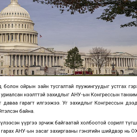
 болон ойрын зайн тусгалтай пуужингуудыг устгах гэ
галзахыг уриалсан нээлттэй захидлыг АНУ-ын Конгрессын тан
пт даваа гарагт илгээжээ. Уг захидлыг Конгрессын дээ
йтэлсэн байна.
хүлээсэн үүргээ зөрчиж байгаатай холбоотой сорилт түг
р гарах АНУ-ын засаг захиргааны гэнэтийн шийдвэр нь О