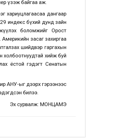
ер үзэж байгаа аж.
рэг хариуцлагаасаа дангаар
729 индекс бүхий дунд зайн
гөжүүлэх боломжийг Орост
. Америкийн засаг захиргаа
татгалзах шийдвэр гаргахын
ын холбоотнуудтай хийж буй
лах ёстой гэдэгт Сенатын
чир АНУ-ыг дээрх гэрээнээс
мэдэгдсэн билээ.
Эх сурвалж: МОНЦАМЭ