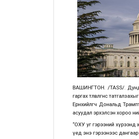
ВАШИНГТОН. /TASS/. Дунд
гаргах төлөвлөгөөнөөсөө тат
Ерөнхийлөгч Дональд Трам
асуудал эрхэлсэн хороо ни
“ОХУ уг гэрээний хүрээнд 
үед энэ гэрээнээс дангаа