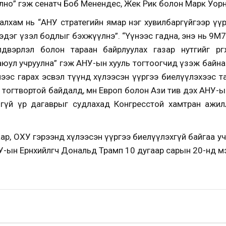
лно” гэж сенатч Боб Менендес, Жек Рик болон Марк Уорн
алхам нь “АНУ стратегийн ямар нэг хувилбаргүйгээр үү
гэдэг үзэл бодлыг бэхжүүлнэ”. “Үүнээс гадна, энэ нь 9M
лдвэрлэл болон тараан байрлуулах газар нутгийг өр
аюул учруулна” гэж АНУ-ын хууль тогтоогчид үзэж байна
нээс гарах эсвэл түүнд хүлээсэн үүргээ биелүүлэхээс 
йн тогтвортой байдалд, мөн Европ болон Ази тив дэх АНУ-
гүй үр дагаврыг судлахад Конгресстой хамтран ажил
р, ОХУ гэрээнд хүлээсэн үүргээ биелүүлэхгүй байгаа у
АНУ-ын Ерөнхийлөгч Дональд Трамп 10 дугаар сарын 20-нд 