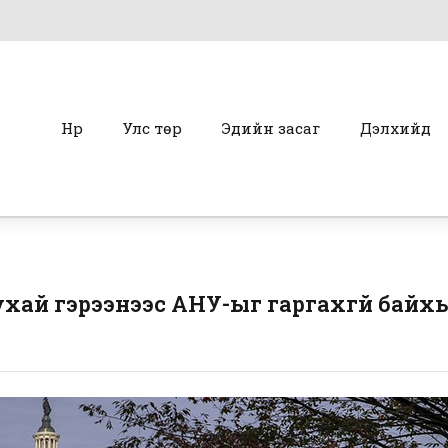
Нүүр
Улс төр
Эдийн засаг
Дэлхийд
хай гэрээнээс АНУ-ыг гаргахгүй байх