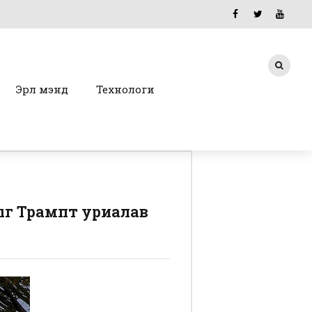
Эрүүл мэнд
Технологи
ыг Трампт уриалав