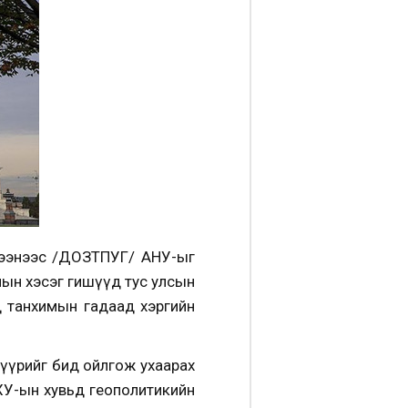
рээнээс /ДОЗТПУГ/ АНУ-ыг
химын хэсэг гишүүд тус улсын
д танхимын гадаад хэргийн
шүүрийг бид ойлгож ухаарах
ХУ-ын хувьд геополитикийн