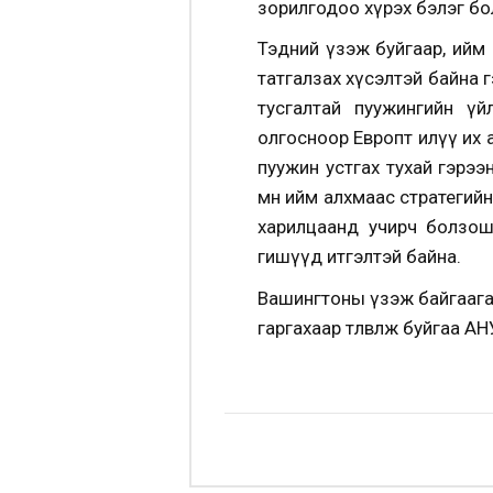
зорилгодоо хүрэх бэлэг бо
Тэдний үзэж буйгаар, ийм 
татгалзах хүсэлтэй байна 
тусгалтай пуужингийн үй
олгосноор Европт илүү их 
пуужин устгах тухай гэрээ
өмнө ийм алхмаас стратеги
харилцаанд учирч болзош
гишүүд итгэлтэй байна.
Вашингтоны үзэж байгаагаа
гаргахаар төлөвлөж буйгаа 