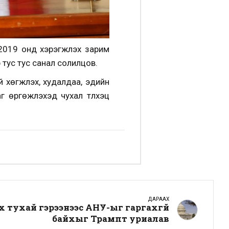
019 онд хэрэгжүүлэх зарим
тус тус санал солилцов.
хөгжүүлэх, худалдаа, эдийн
өргөжүүлэхэд чухал түлхэц
ДАРААХ
 тухай гэрээнээс АНУ-ыг гаргахгүй
байхыг Трампт уриалав