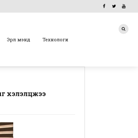
Эрүүл мэнд
Технологи
лыг хэлэлцжээ