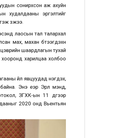
луудын сонирхсон аж ахуйн
ын худалдааны эргэлтийг
гэж үзжээ.
эсэнд лаосын тал талархал
н мах, махан бүтээгдэхүүн
ун цэврийн шаардлагын тухай
н хооронд харилцаа холбоо
гааны үйл явцуудад нэгдэх,
йна. Энэ үеэр Эрүүл мэнд,
окол, ЗГХК-ын 11 дүгээр
лдааныг 2020 онд Вьентьян