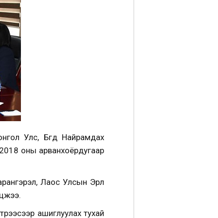
нгол Улс, Бүгд Найрамдах
 2018 оны арванхоёрдугаар
рангэрэл, Лаос Улсын Эрүүл
лцжээ.
түрээсээр ашиглуулах тухай