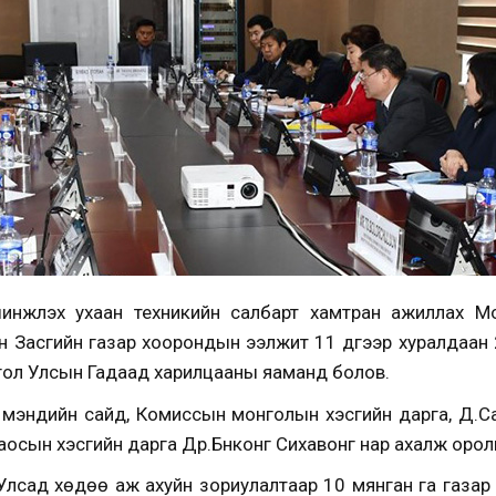
шинжлэх ухаан техникийн салбарт хамтран ажиллах Мо
 Засгийн газар хоорондын ээлжит 11 дүгээр хуралдаан
нгол Улсын Гадаад харилцааны яаманд болов.
 мэндийн сайд, Комиссын монголын хэсгийн дарга, Д.Са
осын хэсгийн дарга Др.Бүнконг Сихавонг нар ахалж оро
лсад хөдөө аж ахуйн зориулалтаар 10 мянган га газар 