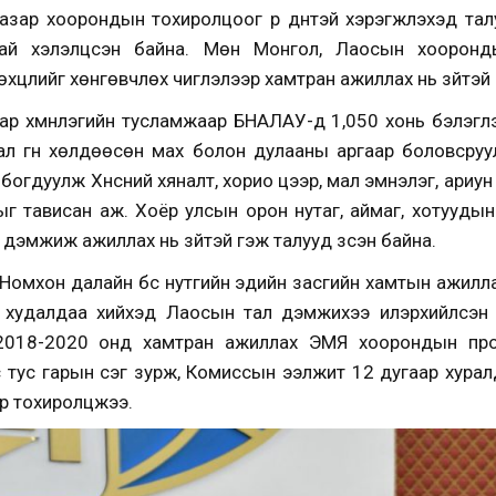
азар хоорондын тохиролцоог үр дүнтэй хэрэгжүүлэхэд та
тухай хэлэлцсэн байна. Мөн Монгол, Лаосын хооронд
 нөхцлийг хөнгөвчлөх чиглэлээр хамтран ажиллах нь зүйтэй 
ар хүмүүнлэгийн тусламжаар БНАЛАУ-д 1,050 хонь бэлэгл
л гүн хөлдөөсөн мах болон дулааны аргаар боловсруулса
лбогдуулж Хүнсний хяналт, хорио цээр, мал эмнэлэг, ари
ыг тависан аж. Хоёр улсын орон нутаг, аймаг, хотууды
дэмжиж ажиллах нь зүйтэй гэж талууд үзсэн байна.
, Номхон далайн бүс нутгийн эдийн засгийн хамтын ажилла
худалдаа хийхэд Лаосын тал дэмжихээ илэрхийлсэн ба
 2018-2020 онд хамтран ажиллах ЭМЯ хоорондын прот
 тус гарын үсэг зурж, Комиссын ээлжит 12 дугаар хура
ар тохиролцжээ.