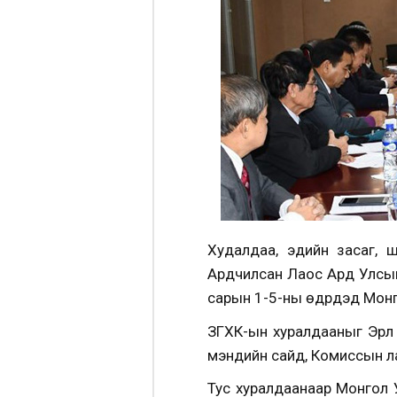
Худалдаа, эдийн засаг, 
Ардчилсан Лаос Ард Улсын
сарын 1-5-ны өдрүүдэд Мо
ЗГХК-ын хуралдааныг Эрүүл
мэндийн сайд, Комиссын ла
Тус хуралдаанаар Монгол У