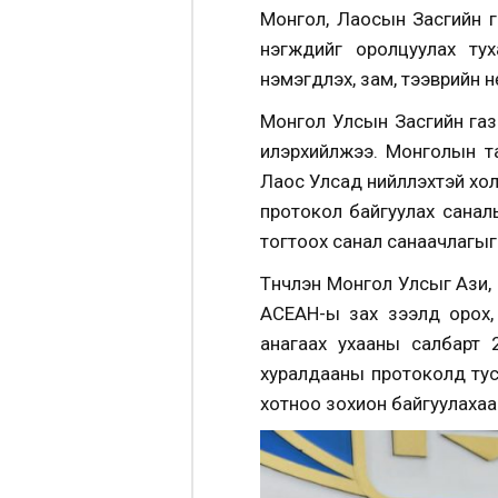
Монгол, Лаосын Засгийн г
нэгжүүдийг оролцуулах 
нэмэгдүүлэх, зам, тээврийн
Монгол Улсын Засгийн газ
илэрхийлжээ. Монголын та
Лаос Улсад нийлүүлэхтэй хо
протокол байгуулах санал
тогтоох санал санаачлагыг 
Түүнчлэн Монгол Улсыг Ази
АСЕАН-ы зах зээлд орох, 
анагаах ухааны салбарт
хуралдааны протоколд тус
хотноо зохион байгуулаха