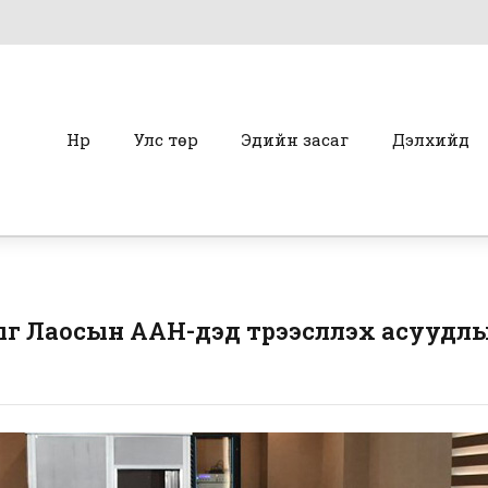
Нүүр
Улс төр
Эдийн засаг
Дэлхийд
ыг Лаосын ААН-үүдэд түрээслүүлэх асууд