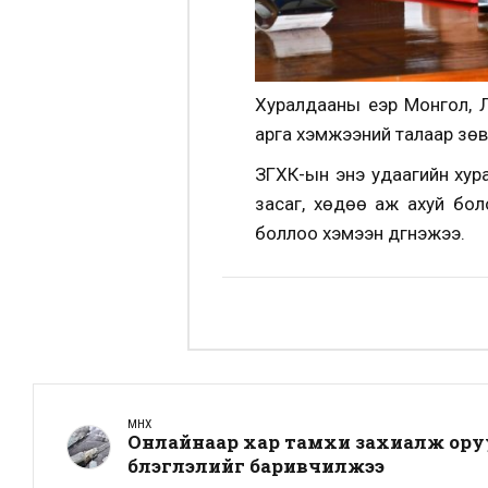
Хуралдааны үеэр Монгол, 
арга хэмжээний талаар зө
ЗГХК-ын энэ удаагийн хура
засаг, хөдөө аж ахуй бол
боллоо хэмээн дүгнэжээ.
ӨМНӨХ
Онлайнаар хар тамхи захиалж ору
бүлэглэлийг баривчилжээ