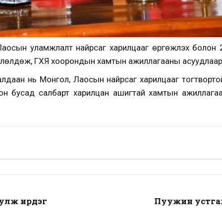
Лаосын уламжлалт найрсаг харилцааг өргөжүүлэх болон 2
влөлдөж, ГХЯ хоорондын хамтын ажиллагааны асуудлаар 
лдаан нь Монгол, Лаосын найрсаг харилцааг тогтвортой 
он бусад салбарт харилцан ашигтай хамтын ажиллагааг 
улж ирдэг
Пуужин устгах