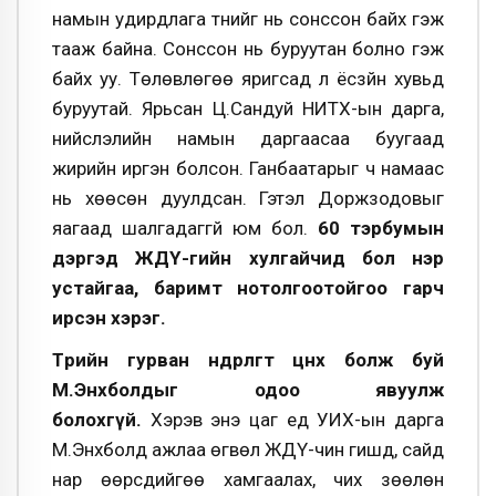
намын удирдлага түүнийг нь сонссон байх гэж
тааж байна. Сонссон нь буруутан болно гэж
байх уу. Төлөвлөгөө яригсад л ёсзүйн хувьд
буруутай. Ярьсан Ц.Сандуй НИТХ-ын дарга,
нийслэлийн намын даргаасаа буугаад
жирийн иргэн болсон. Ганбаатарыг ч намаас
нь хөөсөн дуулдсан. Гэтэл Доржзодовыг
яагаад шалгадаггүй юм бол.
60 тэрбумын
дэргэд ЖДҮ-гийн хулгайчид бол нэр
устайгаа, баримт нотолгоотойгоо гарч
ирсэн хэрэг.
Төрийн гурван өндөрлөгт цөөнх болж буй
М.Энхболдыг одоо явуулж
болохгүй.
Хэрэв энэ цаг үед УИХ-ын дарга
М.Энхболд ажлаа өгвөл ЖДҮ-чин гишүүд, сайд
нар өөрсдийгөө хамгаалах, чих зөөлөн