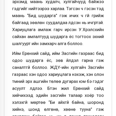
эрхэмүүд маань худалч, хулгайчууд байжээ
гэдгийг нийтээрээ харлаа. Тэгсэн ч гэсэн тэд
маань “Бид шударга” гэж ичих ч үгүй гүрийж
байгаад зөөлөн суудалдаа үлдсэн нь ичгүүртэй.
Хариуцлага амлаж гарч ирсэн У.Хүрэлсүхийн
сайхан амлалтууд шударга ёс тогтоох эхний
шалгуурт ийн замхарч алга боллоо.
Ийм Ерөнхий сайд, ийм Засгийн газраас бид
одоо шударга ёс, зөв үйлдэл гарна гэж
саналтгүй боллоо. ЖДҮ-ийн хулгайч Засгийн
газраас хэн одоо хариуцлага нэхэж, хэн олон
түмний эрх ашгийн төлөө дугарах юм бэ гэдэг
асуулт үлдлээ. Бүтэн жил Ерөнхий сайд
хийчихээд эдийн засгийн талаар хоёр тоо
хэлэхгүй мөртөө “Би айхгүй байна, шоронд
хийнэ, шонд өлгөнө, хөөнө тууна” гэж