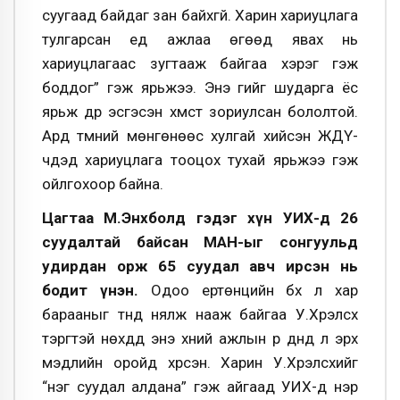
суугаад байдаг зан байхгүй. Харин хариуцлага
тулгарсан үед ажлаа өгөөд явах нь
хариуцлагаас зугтааж байгаа хэрэг гэж
боддог” гэж ярьжээ. Энэ үгийг шударга ёс
ярьж дүр эсгэсэн хүмүүст зориулсан бололтой.
Ард түмний мөнгөнөөс хулгай хийсэн ЖДҮ-
чдэд хариуцлага тооцох тухай ярьжээ гэж
ойлгохоор байна.
Цагтаа М.Энхболд гэдэг хүн УИХ-д 26
суудалтай байсан МАН-ыг сонгуульд
удирдан орж 65 суудал авч ирсэн нь
бодит үнэн.
Одоо ертөнцийн бүх л хар
барааныг түүнд нялж нааж байгаа У.Хүрэлсүх
тэргүүтэй нөхдүүд энэ хүний ажлын үр дүнд л эрх
мэдлийн оройд хүрсэн. Харин У.Хүрэлсүхийг
“нэг суудал алдана” гэж айгаад УИХ-д нэр