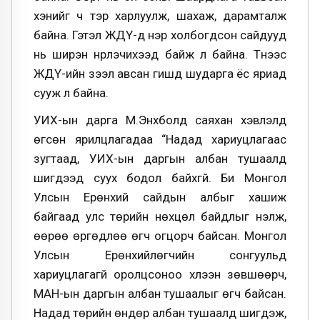
хэнийг ч тэр харлуулж, шахаж, дарамталж
байна. Гэтэл ЖДҮ-д нэр холбогдсон сайдууд
нь ширэн нүүрлэчихээд байж л байна. Түүнээс
ЖДҮ-ийн зээл авсан гишүүд шударга ёс яриад
сууж л байна.
УИХ-ын дарга М.Энхболд саяхан хэвлэлд
өгсөн ярилцлагадаа “Надад хариуцлагаас
зугтаад, УИХ-ын даргын албан тушаалд
шигдээд суух бодол байхгүй. Би Монгол
Улсын Ерөнхий сайдын албыг хашиж
байгаад улс төрийн нөхцөл байдлыг үнэлж,
өөрөө өргөдлөө өгч огцорч байсан. Монгол
Улсын Ерөнхийлөгчийн сонгуульд
хариуцлагагүй оролцсоноо хүлээн зөвшөөрч,
МАН-ын даргын албан тушаалыг өгч байсан.
Надад төрийн өндөр албан тушаалд шигдэж,