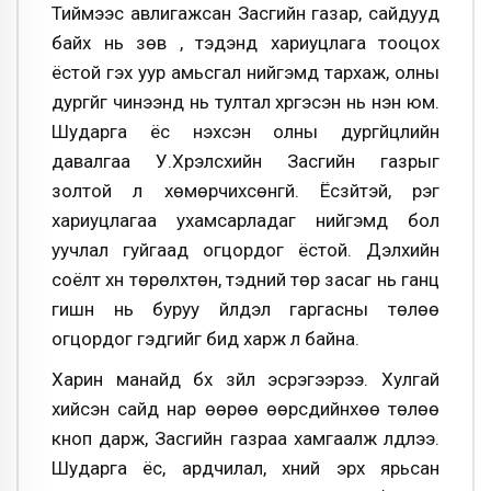
Тиймээс авлигажсан Засгийн газар, сайдууд
байх нь зөв үү, тэдэнд хариуцлага тооцох
ёстой гэх уур амьсгал нийгэмд тархаж, олны
дургүйг чинээнд нь тултал хүргэсэн нь үнэн юм.
Шударга ёс нэхсэн олны дургүйцлийн
давалгаа У.Хүрэлсүхийн Засгийн газрыг
золтой л хөмөрчихсөнгүй. Ёсзүйтэй, үүрэг
хариуцлагаа ухамсарладаг нийгэмд бол
уучлал гуйгаад огцордог ёстой. Дэлхийн
соёлт хүн төрөлхтөн, тэдний төр засаг нь ганц
гишүүн нь буруу үйлдэл гаргасны төлөө
огцордог гэдгийг бид харж л байна.
Харин манайд бүх зүйл эсрэгээрээ. Хулгай
хийсэн сайд нар өөрөө өөрсдийнхөө төлөө
кноп дарж, Засгийн газраа хамгаалж үлдлээ.
Шударга ёс, ардчилал, хүний эрх ярьсан