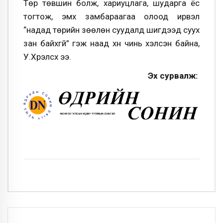
Төр төвшин болж, хариуцлага, шударга ёс
тогтож, эмх замбараагаа олоод ирвэл
“надад төрийн зөөлөн суудалд шигдээд суух
зан байхгүй” гэж наад хүн чинь хэлсэн байна,
У.Хүрэлсүх ээ.
Эх сурвалж: