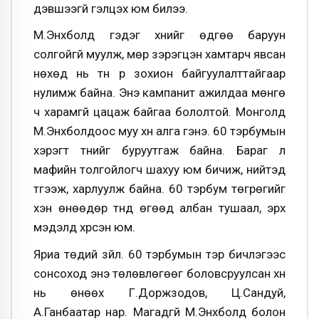
дэвшээгүй гэлцэх юм билээ.
М.Энхболд гэдэг хүнийг өдгөө баруун
солгойгүй муулж, мөр зэрэгцэн хамтарч явсан
нөхөд нь түүн рүү зохион байгуулалттайгаар
нулимж байна. Энэ кампанит ажилдаа мөнгө
ч харамгүй цацаж байгаа бололтой. Монголд
М.Энхболдоос муу хүн алга гэнэ. 60 тэрбумын
хэрэгт түүнийг буруутгаж байна. Бараг л
мафийн толгойлогч шахуу юм бичиж, нийтэд
түгээж, харлуулж байна. 60 тэрбум төгрөгийг
хэн өнөөдөр түүнд өгөөд албан тушаал, эрх
мэдэлд хүрсэн юм.
Яриа төдий зүйл. 60 тэрбумын тэр бичлэгээс
сонсоход энэ төлөвлөгөөг боловсруулсан хүн
нь өнөөх Г.Доржзодов, Ц.Сандуй,
А.Ганбаатар нар. Магадгүй М.Энхболд болон