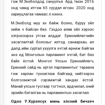
гэж М.Энхболдод сануулъя. Ард түмэн 2016
онд чамд итгэж 65 суудал өгсөн. 2020 онд
хариуцлагаа чамаас л нэхнэ
.
М.Энхболд муу хүн байж болно, буруу зүйл
хийж ч байсан биз. Гэхдээ алив зүйл хэрээс
хэтрэхээрээ утгаа алддаг. Ерөнхийлөгчийн
засаглалтай болохыг илтэд санаархан, ил
далд ийм суртал ухуулга хүчтэй өрнөж байгаа
энэ үед Монголын парламент хүчтэй, бат бөх
байх ёстой. Монгол Улсын Ерөнхийлөгч,
Ерөнхий сайд нь хүртэл парламентыг тараана
гэж зарлан тунхаглаж байгаад нийтээрээ
болгоомжтой сэрэмжтэй хандах ёстой.
Манай улсын тусгаар тогтнол, ардчилал, хүний
эрхийн баталгаа нь парламентын засаглал.
Одоо У.Хүрэлсүх минь хөлсний бичээч