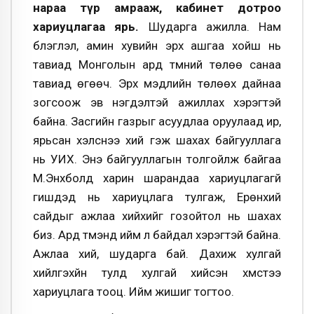
нараа түр амрааж, кабинет дотроо
хариуцлагаа ярь.
Шударга ажилла. Нам
бүлэглэл, амин хувийн эрх ашгаа хойш нь
тавиад Монголын ард түмний төлөө санаа
тавиад өгөөч. Эрх мэдлийн төлөөх дайнаа
зогсоож эв нэгдэлтэй ажиллах хэрэгтэй
байна. Засгийн газрыг асуудлаа оруулаад ир,
ярьсан хэлснээ хий гэж шахах байгууллага
нь УИХ. Энэ байгууллагын толгойлж байгаа
М.Энхболд харин шарандаа хариуцлагагүй
гишүүдэд нь хариуцлага тулгаж, Ерөнхий
сайдыг ажлаа хийхийг гозойтол нь шахах
биз. Ард түмэнд ийм л байдал хэрэгтэй байна.
Ажлаа хий, шударга бай. Дахиж хулгай
хийлгэхүйн тулд хулгай хийсэн хүмүүстээ
хариуцлага тооц. Ийм жишиг тогтоо.