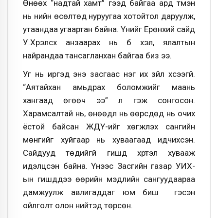
Өнөөх “надтай хамт” гээд байгаа ард түмэн
нь үнийн өсөлтөд нуруугаа хотойтол даруулж,
утаандаа угаартан байна. Үүнийг Ерөнхий сайд
У.Хүрэлсүх анзаарах нь бүү хэл, ялалтын
найрандаа тансагланхан байгаа биз ээ.
Уг нь иргэд энэ засгаас нэг их зүйл хүсээгүй.
“Аятайхан амьдрах боломжийг маань
хангаад өгөөч ээ” л гэж сонгосон.
Харамсалтай нь, өнөөдүүл нь өөрсдөд нь очих
ёстой байсан ЖДҮ-ийг хөгжүүлэх сангийн
мөнгийг хуйгаар нь хуваагаад идчихсэн.
Сайдууд төдийгүй гишүүд хүртэл хувааж
идэлцсэн байна. Үүнээс Засгийн газар УИХ-
ын гишүүддээ өөрийн мэдлийн сангуудаараа
дамжуулж авлигаддаг юм биш үү гэсэн
ойлголт олон нийтэд төрсөн.