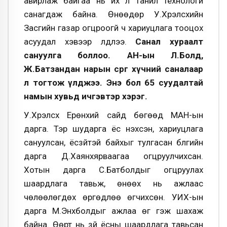
авирлаж байгаа нь их л танил технологи
санагдаж байна. Өнөөдөр У.Хүрэлсүхийн
Засгийн газар огцроогүй ч хариуцлага тооцох
асуудал хэвээр үлдлээ.
Санал хураалт
сануулга боллоо. АН-ын Л.Болд,
Ж.Батзандан нарын сөрөг хүчний саналаар
л тогтож үлджээ. Энэ бол 65 суудалтай
намын хувьд ичгэвтэр хэрэг.
У.Хүрэлсүх Ерөнхий сайд бөгөөд МАН-ын
дарга. Тэр шударга ёс нэхсэн, хариуцлага
сануулсан, ёсзүйтэй байхыг тулгасан бүлгийн
дарга Д.Хаянхярваагаа огцруулчихсан.
Хотын дарга С.Батболдыг огцруулах
шаардлага тавьж, өнөөх нь ажлаас
чөлөөлөгдөх өргөдлөө өгчихсөн. УИХ-ын
дарга М.Энхболдыг ажлаа өг гэж шахаж
байна. Өөрт нь зүй ёсны шаардлага тавьсан