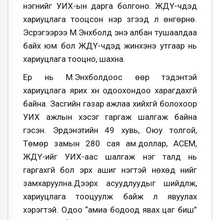
нэгнийг УИХ-ын дарга болгоно. ЖДҮ-чдэд
хариуцлага тооцсон нэр зүүгээд л өнгөрнө.
Эсрэгээрээ М.Энхболд энэ албан тушаалдаа
байх юм бол ЖДҮ-чдэд жинхэнэ утгаар нь
хариуцлага тооцно, шахна.
Ер нь М.Энхболдоос өөр тэдэнтэй
хариуцлага ярих хүн одоохондоо харагдахгүй
байна. Засгийн газар ажлаа хийхгүй болохоор
УИХ ажлын хэсэг гаргаж шалгаж байна
гэсэн. Эрдэнэтийн 49 хувь, Оюу толгой,
Төмөр замын 280 сая ам.доллар, АСЕМ,
ЖДҮ-ийг УИХ-аас шалгаж нэг талд нь
гаргахгүй бол эрх ашиг нэгтэй нөхөд үүнийг
замхаруулна.Дээрх асуудлуудыг шийдүүлж,
хариуцлага тооцуулж байж л явуулах
хэрэгтэй. Одоо “амиа бодоод явах цаг биш”