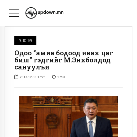
УЛС ТӨР
Одоо “амиа бодоод явах цаг
биш” гэдгийг М.Энхболдод
сануулъя
2018-12-03 17:26
1
min