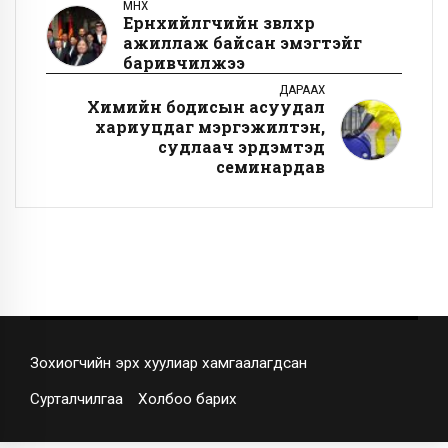
ӨМНӨХ
Ерөнхийлөгчийн зөвлөхөөр
ажиллаж байсан эмэгтэйг
баривчилжээ
ДАРААХ
Химийн бодисын асуудал
хариуцдаг мэргэжилтэн,
судлаач эрдэмтэд
семинардав
Зохиогчийн эрх хуулиар хамгаалагдсан
Сурталчилгаа
Холбоо барих