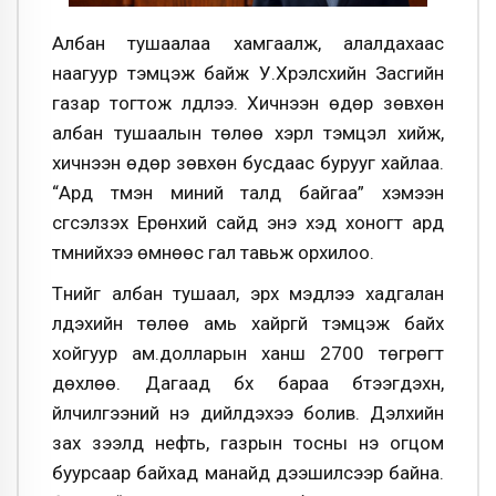
Албан тушаалаа хамгаалж, алалдахаас
наагуур тэмцэж байж У.Хүрэлсүхийн Засгийн
газар тогтож үлдлээ. Хичнээн өдөр зөвхөн
албан тушаалын төлөө хэрүүл тэмцэл хийж,
хичнээн өдөр зөвхөн бусдаас бурууг хайлаа.
“Ард түмэн миний талд байгаа” хэмээн
сүгсэлзэх Ерөнхий сайд энэ хэд хоногт ард
түмнийхээ өмнөөс гал тавьж орхилоо.
Түүнийг албан тушаал, эрх мэдлээ хадгалан
үлдэхийн төлөө амь хайргүй тэмцэж байх
хойгуур ам.долларын ханш 2700 төгрөгт
дөхлөө. Дагаад бүх бараа бүтээгдэхүүн,
үйлчилгээний үнэ дийлдэхээ болив. Дэлхийн
зах зээлд нефть, газрын тосны үнэ огцом
буурсаар байхад манайд дээшилсээр байна.