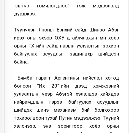
төлөөлөгчөөр томилогдлоо” гэж
мэдээлэлд
дурджээ.
Түүнчлэн Японы Ерөнхий сайд
Шинзо
Абэг
ирэх оны эхээр ОХУ-д айлчлахын өмнө хоёр
орны ГХ-ийн сайд нарын уулзалтыг зохион
байгуулах асуудлыг зөвшилцөхөөр шийдсэн
байна.
Бямба гарагт Аргентины нийслэл хотод
болсон “Их 20”-ийн дээд хэмжээний
уулзалтын үеэр
Абэтэй хэлэлцээ хийхдээ
найрамдлын гэрээ байгуулах асуудлыг
шийдэх шинэ механизм бий болгохоор
тохиролцсон тухай Путин мэдээлжээ. Түүний
хэлснээр, энэ зорилгоор хоёр орны