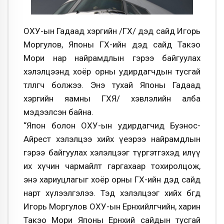
ОХУ-
ын
Гадаад хэргийн /ГХ/ дэд сайд Игорь
Моргулов
, Японы ГХ-ийн дэд сайд
Такэо
Мори
нар найрамдлын гэрээ байгуулах
хэлэлцээнд хоёр орны удирдагчдын тусгай
төлөөлөгч болжээ. Энэ тухай Японы Гадаад
хэргийн яамны ГХЯ/ хэвлэлийн алба
мэдээлсэн байна.
“Япон болон ОХУ-
ын
удирдагчид Буэнос-
Айрест хэлэлцээ хийх үеэрээ найрамдлын
гэрээ байгуулах хэлэлцээг түргэтгэхэд илүү
их хүчин чармайлт гаргахаар тохиролцож,
энэ хариуцлагыг хоёр орны
ГХ
-ийн дэд сайд
нарт хүлээлгэлээ. Тэд хэлэлцээг хийх бөгөөд
Игорь
Моргулов
ОХУ-
ын
Ерөнхийлөгчийн, харин
Такэо
Мори
Японы Ерөнхий сайдын тусгай