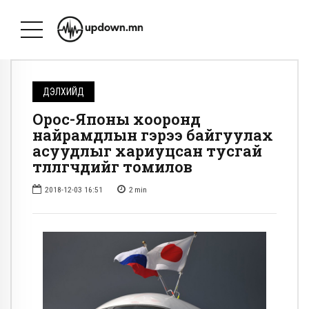
ДЭЛХИЙД
Орос-Японы хооронд
найрамдлын гэрээ байгуулах
асуудлыг хариуцсан тусгай
төлөөлөгчдийг томилов
2018-12-03 16:51
2
min