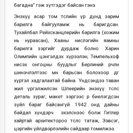
багадна” гэж зүтгэдэг байсан гэнэ.
Энэхүү асар том төслийн үр дүнд зарим
барилга байгууламж нь баригдсан.
Тухайлбал Рейхсканцлерийн барилга (хожим
нь нураасан), Хааны нислэгийн яамны
барилга зэргийг дурдаж болно. Харин
Олимпийн цэнгэлдэх хүрээлэн, Темпельхоф
нисэх онгоцны буудлыг Берлиний өөрчлөн
шинэчлэлтээс өмнө барьсан болохоор өдгөө
хүртэл хадгалаатай байна. Үндсэндээ таван
жил үргэлжилсэн Шпеерийн энэхүү төслөөс
деталь зураг, макет зэргээс өөр биелэгдсэн
зүйл бараг байсангүй. 1942 онд дайны
байдал хүндэрч эхэлснээс болж Гитлер
хайртай архитектороо төслөөс татаж, Зэвсэг,
цэргийн үйлдвэрлэлийн сайдаар томилжээ.