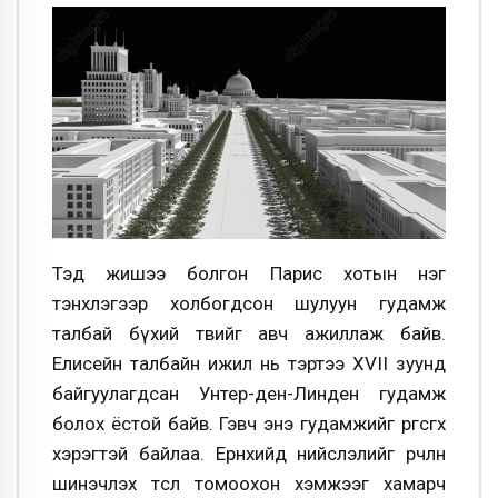
Тэд жишээ болгон Парис хотын нэг
тэнхлэгээр холбогдсон шулуун гудамж
талбай бүхий төвийг авч ажиллаж байв.
Елисейн талбайн ижил нь тэртээ XVII зуунд
байгуулагдсан Унтер-ден-Линден гудамж
болох ёстой байв. Гэвч энэ гудамжийг өргөсгөх
хэрэгтэй байлаа. Ерөнхийдөө нийслэлийг өөрчлөн
шинэчлэх төсөл томоохон хэмжээг хамарч