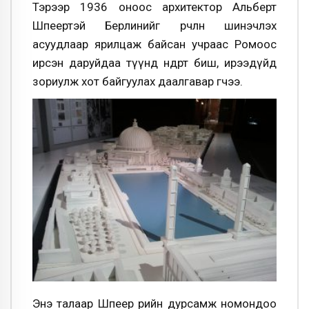
Тэрээр 1936 оноос архитектор Альберт
Шпеертэй Берлинийг өөрчлөн шинэчлэх
асуудлаар ярилцаж байсан учраас Ромоос
ирсэн даруйдаа түүнд өнөөдөрт биш, ирээдүйд
зориулж хот байгуулах даалгавар өгчээ.
Энэ талаар Шпеер өөрийн дурсамж номондоо