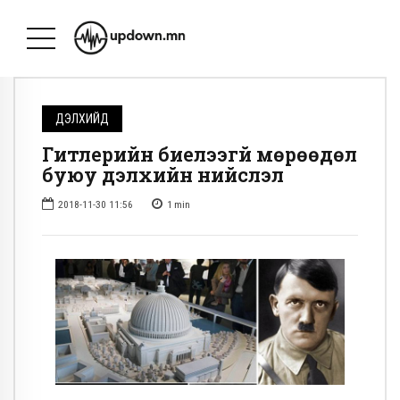
ДЭЛХИЙД
Гитлерийн биелээгүй мөрөөдөл
буюу дэлхийн нийслэл
2018-11-30 11:56
1
min