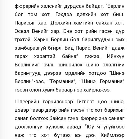
фюрерийн хэлснийг дурдсан байдаг. “Берлин
бол том хот. Гэхдээ дэлхийн хот биш.
Парисыг хар. Дэлхийн хамгийн сайхан хот.
Эсвэл Венийг хар. Энэ хот өөрийн гэсэн дүр
төрхтэй. Харин Берлин бол барилгуудын эмх
замбараагүй бөөгнөрөл. Бид Парис, Венийг давж
гарах хэрэгтэй байна” гэжээ. Ийнхүү
Берлинийг өөрчлөн шинэчлэх шинэ төлөвлөгөөний
баримтууд дээрээ мөрөөдлийн хотдоо “Шинэ
Берлин”-ээс, “Германиа”, “Шинэ Германиа”
гэсэн олон хувилбараар нэр хайрлажээ.
Шпеерийн гэрчилснээр Гитлерт цоо шинэ,
цэвэр газар дээр өөрийн гэсэн төгс хот барихыг
санал болгож байсан гэнэ. Фюрер энэ санааг
дооглонгуй хүлээж аваад “Юу ч үгүйгээс
яаж төгс хот бүтээх вэ дээ. Хиймлээр