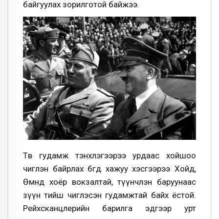
байгуулах зорилготой байжээ.
Төв гудамж тэнхлэгээрээ урдаас хойшоо
чиглэн байрлах бөгөөд хажуу хэсгээрээ Хойд,
Өмнөд хоёр вокзалтай, түүнчлэн баруунаас
зүүн тийш чиглэсэн гудамжтай байх ёстой.
Рейхсканцлерийн барилга эдгээр урт