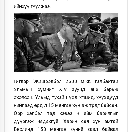
ийнхүү өгүүлжээ.
Гитлер “Жишээлбэл 2500 м.кв талбайтай
Ульмын сүмийг XIV зуунд анх барьж
эхэлсэн. Ульмд тухайн үед хөгшид, хүүхдүүд
нийлээд ердөө л 15 мянган хүн аж төрдөг байсан.
Өөрөөр хэлбэл тэд хэзээ ч ийм барилгыг
дүүргэж чадахгүй. Харин сая хүн амтай
Берлинд 150 мянган хүний заал байвал