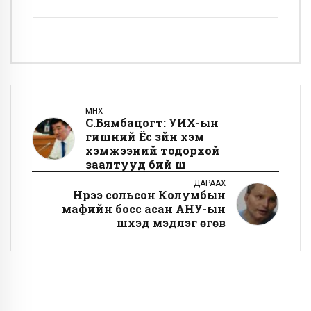
ӨМНӨХ
С.Бямбацогт: УИХ-ын
гишүүний Ёс зүйн хэм
хэмжээний тодорхой
заалтууд бий шүү
ДАРААХ
Нүүрээ сольсон Колумбын
мафийн босс асан АНУ-ын
шүүхэд мэдүүлэг өгөв