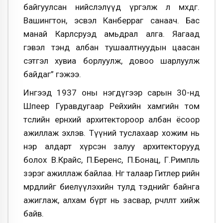
байгуулсан нийслэлүүд үргэлж л мөхдөг.
Вашингтон, эсвэл Канберраг санаач. Бас
манай Карлсруэд амьдрал алга. Яагаад
гэвэл тэнд албан тушаалтнуудын цаасан
сэтгэл хувиа борлуулж, довоо шарлуулж
байдаг” гэжээ.
Ингээд 1937 оны нэгдүгээр сарын 30-нд
Шпеер Гуравдугаар Рейхийн хамгийн том
төслийн ерөнхий архитектороор албан ёсоор
ажиллаж эхлэв. Түүний туслахаар хожим нь
нэр алдарт хүрсэн залуу архитекторууд
болох В.Крайс, П.Беренс, П.Бонац, Г.Римпль
зэрэг ажиллаж байлаа. Нөгөө талаар Гитлер өөрийн
мөрөөдлийг биелүүлэхийн тулд тэднийг байнга
ажиглаж, алхам бүрт нь засвар, өөрчлөлт хийж
байв.