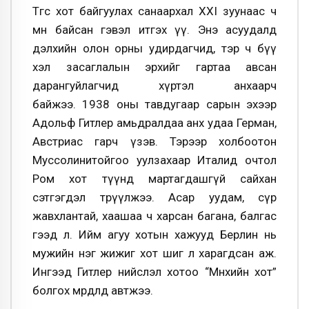
Төгс хот байгуулах санаархал XXI зуунаас ч
өмнө байсан гэвэл итгэх үү. Энэ асуудалд
дэлхийн олон орны удирдагчид, тэр ч бүү
хэл засаглалын эрхийг гартаа авсан
дарангуйлагчид хүртэл анхаарч
байжээ. 1938 оны тавдугаар сарын эхээр
Адольф Гитлер амьдралдаа анх удаа Герман,
Австриас гарч үзэв. Тэрээр холбоотон
Муссолинитойгоо уулзахаар Италид очтол
Ром хот түүнд мартагдашгүй сайхан
сэтгэгдэл төрүүлжээ. Асар уудам, сүр
жавхлантай, хаашаа ч харсан багана, балгас
гээд л. Ийм агуу хотын хажууд Берлин нь
мужийн нэг жижиг хот шиг л харагдсан аж.
Ингээд Гитлер нийслэл хотоо “Мөнхийн хот”
болгох мөрөөдөлд автжээ.