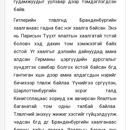
гудамжуудыг уулзвар дээр тэмдэглэгдсэн
байв.
Гитлерийн төлөвлөгөөнд Бранденбургийн
хаалганаас гадна бас нэг хаалга байсан. Энэ
нь Парисын Түүхт ялалтын хаалгатай төстэй
боловч хэд дахин том хэмжээтэй байх
ёстой. Уг хаалгыг дэлхийн дайнуудад амиа
алдсан Германы цэргүүдийн дурсгалыг
хүндэтгэх самбар болгох ёстой байсан бөгөөд
гантиган хөшөөн дээр амиа алдагсдын нэрийг
бичихээр төлөвлөж байлаа. Үүнийгээ сөргүүлэн,
Шарлоттенбургийн эсрэг талд
Кенигсплацаас зориуд зөөж авчирсан Ялалтын
баганатай том одны талбай байлаа.
Төлөвлөгөөний энэхүү жижиг хэсгийг гүйцэлдүүлж
чадсан бөгөөд өдгөө Бранденбургийн хаалганаас
баруун тийш явахад Ялалтын багана руу