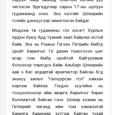
чиглэсэн Зургадугаар сарын 17-ны шулуун
гудамжинд очно. Энэ хэсгийг Шпеерийн
төслийн дэнлүүгээр чимэглэсэн байдаг.
Мэдээж төв гудамжны гол хэсэгт Хурлын
ордон буюу Ард түмний заал байрлах ёстой
байв. Энэ нь Ромын Гэгээн Петрийн бөмбөгөр
оройт барилгыг 16 дахин томсгосон шиг
асар том бөмбөр оройтой байгууламж
болохоор төлөвлөгдсөн байв. Альберт Шпеерийн
аав ч бас алдартай архитектор байсан бөгөөд
энэхүү ажлыг “галзуурсан төсөл” хэмээн
нэрлэж байлаа. Гэхдээ хүүгийнх нь
тооцоолсноор ийм аварга барилгыг барих
боломжтой байсан гэнэ. Шпеер хожим нь
Гитлерийг яагаад ийм том хэмжээтэй
барилга барихаар зүтгэж байсан тухай