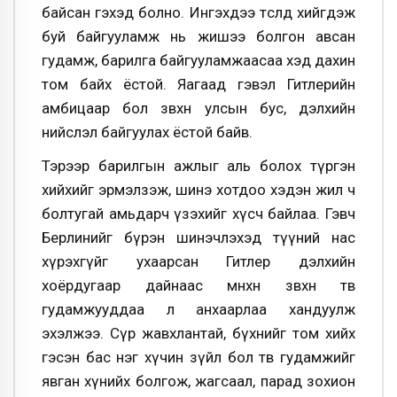
байсан гэхэд болно. Ингэхдээ төсөлд хийгдэж
буй байгууламж нь жишээ болгон авсан
гудамж, барилга байгууламжаасаа хэд дахин
том байх ёстой. Яагаад гэвэл Гитлерийн
амбицаар бол зөвхөн улсын бус, дэлхийн
нийслэл байгуулах ёстой байв.
Тэрээр барилгын ажлыг аль болох түргэн
хийхийг эрмэлзэж, шинэ хотдоо хэдэн жил ч
болтугай амьдарч үзэхийг хүсч байлаа. Гэвч
Берлинийг бүрэн шинэчлэхэд түүний нас
хүрэхгүйг ухаарсан Гитлер дэлхийн
хоёрдугаар дайнаас өмнөхөн зөвхөн төв
гудамжууддаа л анхаарлаа хандуулж
эхэлжээ. Сүр жавхлантай, бүхнийг том хийх
гэсэн бас нэг хүчин зүйл бол төв гудамжийг
явган хүнийх болгож, жагсаал, парад зохион