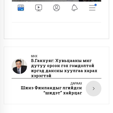
ӨМНӨХ
Б.Ганхуяг: Хувьцааны мөнгө
дутуу орсон гэх гомдолтой
иргэд дансны хуулгаа харах
хэрэгтэй
ДАРААХ
Шинэ Финландыг өлгийдсөн
“шидэт” хайрцаг