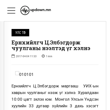
УЛС ТӨР
Ерөнхийлөгч Ц.Элбэгдорж
чуулганы нээлтэд үг хэлнэ
2017-04-04 11:53
1
min
Ерөнхийлөгч Ц.Элбэгдорж маргааш УИХ-ын
хаврын чуулганыг нээж үг хэлнэ. Хуралдаан
10:00 цагт эхлэх юм. Монгол Улсын Yндсэн
хуулийн 33 дугаар зүйлийн 3 дахь хэсэгт