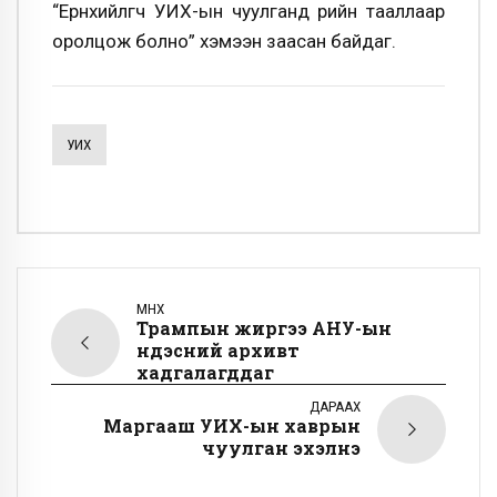
“Ерөнхийлөгч УИХ-ын чуулганд өөрийн тааллаар
оролцож болно” хэмээн заасан байдаг.
УИХ
ӨМНӨХ
Трампын жиргээ АНУ-ын
Үндэсний архивт
хадгалагддаг
ДАРААХ
Маргааш УИХ-ын хаврын
чуулган эхэлнэ