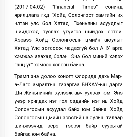
(2017.04.02) “Financial Times” сонинд
ярилцлага өгөхдөө “Хойд Солонгост хамгийн их
нөлөөтэй улс бол Хятад. Пхеньяны асуудлыг
шийдэхэд туслах үгүйгээ шийдэх ёстой.
Хэрвээ Хойд Солонгосын цөмийн аюулыг
Хятад Улс зогсоож чадахгүй бол АНУ арга
хэмжээ авахад бэлэн. Энэ бол миний хэлэх
ганц үг” хэмээн хэлсэн байна.
Трамп энэ долоо хоногт Флорида дахь Мар-
а-Лаго амралтын газартаа БНХАУ-ын дарга
Ши Жиньпинийг хүлээж авч уулзах юм. Энэ
үеэр яригдах нэг гол сэдвийн нэг нь Хойд
Солонгосын асуудал байх юм байна. Хойд
Солонгосын цөмийн зэвсгийн аюулын талаар
шинжээчид эсрэг тэсрэг байр суурьтай
байгаа юм байна.