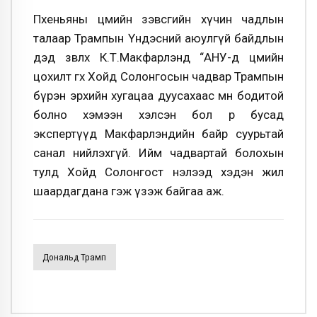
Пхеньяны цөмийн зэвсгийн хүчин чадлын
талаар Трампын Үндэсний аюулгүй байдлын
дэд зөвлөх К.Т.Макфарлэнд “АНУ-д цөмийн
цохилт өгөх Хойд Солонгосын чадвар Трампын
бүрэн эрхийн хугацаа дуусахаас өмнө бодитой
болно хэмээн хэлсэн бол өөр бусад
экспертүүд Макфарлэндийн байр суурьтай
санал нийлэхгүй. Ийм чадвартай болохын
тулд Хойд Солонгост нэлээд хэдэн жил
шаардагдана гэж үзэж байгаа аж.
Дональд Трамп