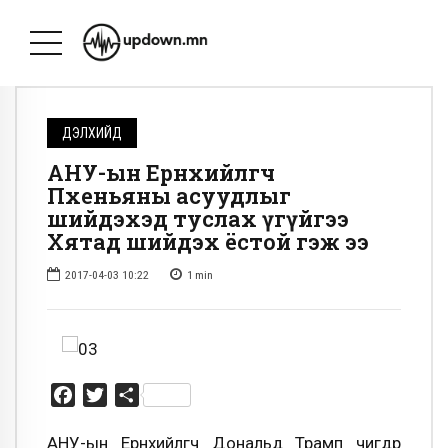
ДЭЛХИЙД
АНУ-ын Ерөнхийлөгч
Пхеньяны асуудлыг
шийдэхэд туслах үгүйгээ
Хятад шийдэх ёстой гэж ээ
2017-04-03 10:22
1
min
Facebook
Twitter
Share
АНУ-ын Ерөнхийлөгч Дональд Трамп өчигдөр