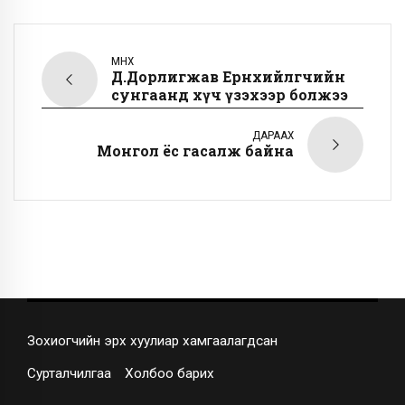
ӨМНӨХ
Д.Дорлигжав Ерөнхийлөгчийн
сунгаанд хүч үзэхээр болжээ
ДАРААХ
Mонгол ёс гасалж байна
Зохиогчийн эрх хуулиар хамгаалагдсан
Сурталчилгаа
Холбоо барих