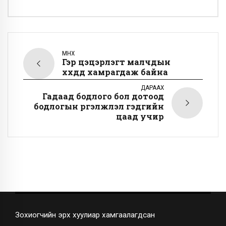
ӨМНӨХ
Гэр цэцэрлэгт малчдын
хүүхдүүд хамрагдаж байна
ДАРААХ
Гадаад бодлого бол дотоод
бодлогын үргэлжлэл гэдгийн
цаад учир
Зохиогчийн эрх хуулиар хамгаалагдсан