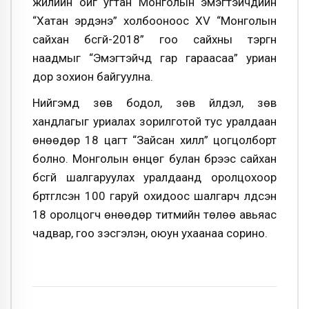
жилийн ойг угтан Монголын эмэгтэйчүүдийн
“Хатан эрдэнэ” холбооноос XV “Монголын
сайхан бүсгүй-2018” гоо сайхны тэргүүн
наадмыг “Эмэгтэйчүүд гар гараасаа” уриан
дор зохион байгуулна.
Нийгэмд зөв бодол, зөв үйлдэл, зөв
хандлагыг уриалах зорилготой тус уралдаан
өнөөдөр 18 цагт “Зайсан хилл” цогцолборт
болно. Монголын өнцөг булан бүрээс сайхан
бүсгүй шалгаруулах уралдаанд оролцохоор
бүртгүүлсэн 100 гаруй охидоос шалгарч үлдсэн
18 оролцогч өнөөдөр титмийн төлөө авьяас
чадвар, гоо үзэсгэлэн, оюун ухаанаа сорино.