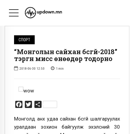
СПОРТ
“Монголын сайхан бүсгүй-2018”
тэргүүн мисс өнөөдөр тодорно
2018-06-30 12:50
1
min
Facebook
Twitter
Share
Монголд анх удаа сайхан бүсгүй шалгаруулах
уралдаан зохион байгуулж эхэлсний 30