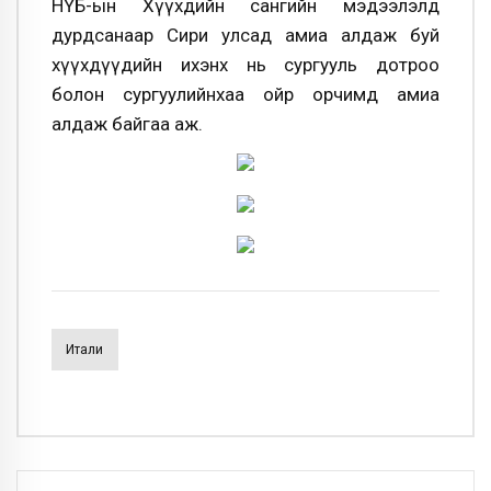
НҮБ-ын Хүүхдийн сангийн мэдээлэлд
дурдсанаар Сири улсад амиа алдаж буй
хүүхдүүдийн ихэнх нь сургууль дотроо
болон сургуулийнхаа ойр орчимд амиа
алдаж байгаа аж.
Итали