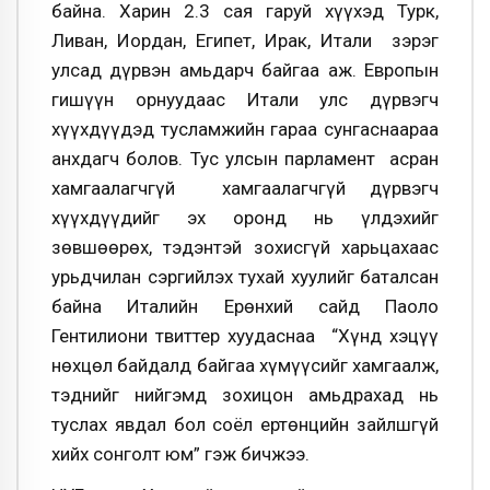
байна. Харин 2.3 сая гаруй хүүхэд Турк,
Ливан, Иордан, Египет, Ирак, Итали зэрэг
улсад дүрвэн амьдарч байгаа аж. Европын
гишүүн орнуудаас Итали улс дүрвэгч
хүүхдүүдэд тусламжийн гараа сунгаснаараа
анхдагч болов. Тус улсын парламент асран
хамгаалагчгүй хамгаалагчгүй дүрвэгч
хүүхдүүдийг эх оронд нь үлдэхийг
зөвшөөрөх, тэдэнтэй зохисгүй харьцахаас
урьдчилан сэргийлэх тухай хуулийг баталсан
байна Италийн Ерөнхий сайд Паоло
Гентилиони твиттер хуудаснаа “Хүнд хэцүү
нөхцөл байдалд байгаа хүмүүсийг хамгаалж,
тэднийг нийгэмд зохицон амьдрахад нь
туслах явдал бол соёл ертөнцийн зайлшгүй
хийх сонголт юм” гэж бичжээ.