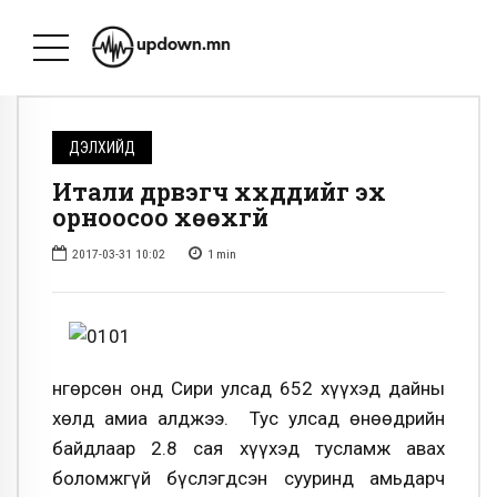
ДЭЛХИЙД
Итали дүрвэгч хүүхдүүдийг эх
орноосоо хөөхгүй
2017-03-31 10:02
1
min
Өнгөрсөн онд Сири улсад 652 хүүхэд дайны
хөлд амиа алджээ. Тус улсад өнөөдрийн
байдлаар 2.8 сая хүүхэд тусламж авах
боломжгүй бүслэгдсэн сууринд амьдарч