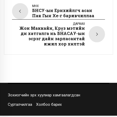
ӨМНӨХ
БНСУ-ын Ерөнхийлөгч асан
Пак Гын Хе-г баривчиллаа
ДАРААХ
Жон Маккайн, Крүз мэтийн
өдөөн хатгалга нь БНАСАУ-ын
эсрэг дайн зарласантай
ижил хор хөнөөлтэй
Зохиогчийн эрх хуулиар хамгаалагдсан
Сурталчилгаа
Холбоо барих