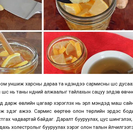
ном уншиж харсны дараа та нүдэндээ сармисны шүүс дусаа
ы шүүс нь таны нүдний алжаалыг тайлахын сацуу элдэв өвч
 дарж өвлийн цагаар хэрэглэх нь эрүүл мэндэд маш сайн, т
ж үздэг ажээ. Сармис өөртөө олон төрлийн эрдэс боди
стгах чадвартай байдаг. Даралт бууруулах, цус шингэлэх
дахь холестролыг бууруулах зэрэг олон талын үйлчилгээт