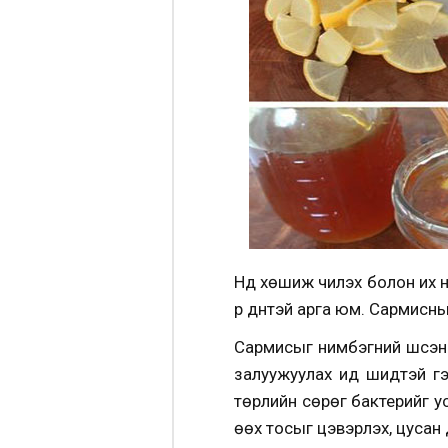
Нүд хөшиж чилэх болон их 
үр дүнтэй арга юм. Сармисн
Сармисыг нимбэгний шүүсэнд
залуужуулах ид шидтэй гэ
төрлийн сөрөг бактерийг у
өөх тосыг цэвэрлэх, цусан 