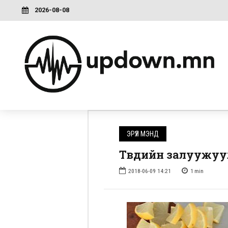
2026-08-08
ЭРҮҮЛ МЭНД
Төвдийн залуужу
2018-06-09 14:21
1
min