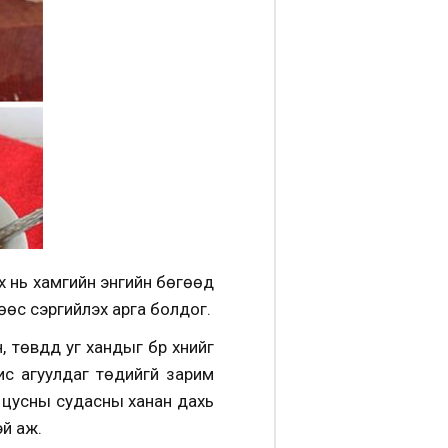
х нь хамгийн энгийн бөгөөд
нөөс сэргийлэх арга болдог.
өвдүүд уг хандыг бүр хүнийг
с агуулдаг төдийгүй зарим
, цусны судасны ханан дахь
эй аж.