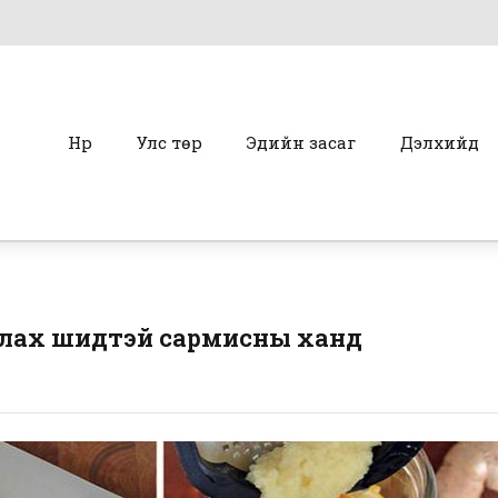
Нүүр
Улс төр
Эдийн засаг
Дэлхийд
улах шидтэй сармисны ханд