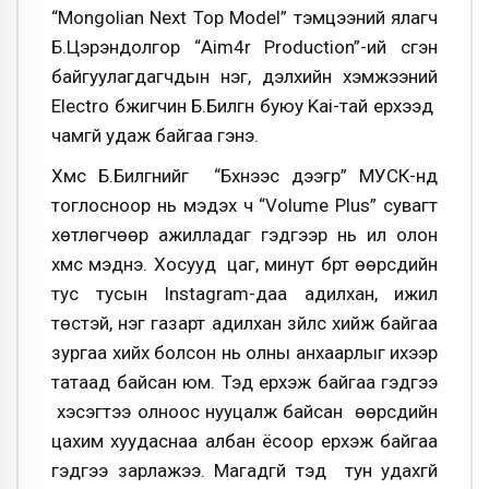
“Mongolian Next Top Model” тэмцээний ялагч
Б.Цэрэндолгор “Aim4r Production”-ий үүсгэн
байгуулагдагчдын нэг, дэлхийн хэмжээний
Electro бүжигчин Б.Билгүүн буюу Kai-тай үерхээд
чамгүй удаж байгаа гэнэ.
Хүмүүс Б.Билгүүнийг “Бүхнээс дээгүүр” МУСК-нд
тоглосноор нь мэдэх ч “Volume Plus” сувагт
хөтлөгчөөр ажилладаг гэдгээр нь илүү олон
хүмүүс мэднэ. Хосууд цаг, минут бүрт өөрсдийн
тус тусын Instagram-даа адилхан, ижил
төстэй, нэг газарт адилхан зүйлс хийж байгаа
зургаа хийх болсон нь олны анхаарлыг ихээр
татаад байсан юм. Тэд үерхэж байгаа гэдгээ
хэсэгтээ олноос нууцалж байсан өөрсдийн
цахим хуудаснаа албан ёсоор үерхэж байгаа
гэдгээ зарлажээ. Магадгүй тэд тун удахгүй