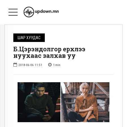
ШАР ХУУДАС
Б.Цэрэндолгор үерхлээ
нуухаас залхав уу
2018-06-06 11:51
1
min