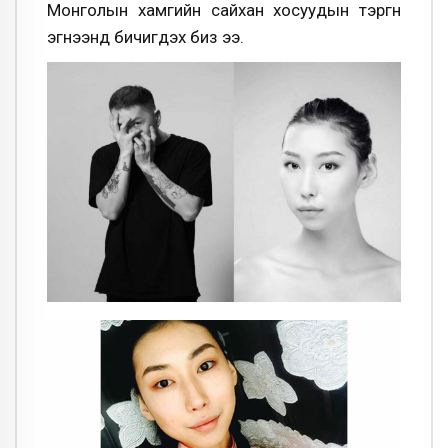
Монголын хамгийн сайхан хосуудын тэргүүн
эгнээнд бичигдэх биз ээ.