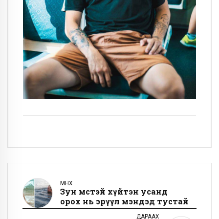
ӨМНӨХ
Зун мөстэй хүйтэн усанд
орох нь эрүүл мэндэд тустай
ДАРААХ