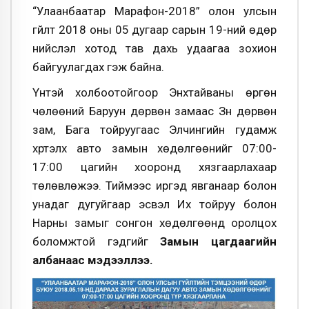
“Улаанбаатар Марафон-2018” олон улсын
гүйлт 2018 оны 05 дугаар сарын 19-ний өдөр
нийслэл хотод тав дахь удаагаа зохион
байгуулагдах гэж байна.
Үүнтэй холбоотойгоор Энхтайваны өргөн
чөлөөний Баруун дөрвөн замаас Зүүн дөрвөн
зам, Бага тойруугаас Элчингийн гудамж
хүртэлх авто замын хөдөлгөөнийг 07:00-
17:00 цагийн хооронд хязгаарлахаар
төлөвлөжээ. Тиймээс иргэд явганаар болон
унадаг дугуйгаар эсвэл Их тойруу болон
Нарны замыг сонгон хөдөлгөөнд оролцох
боломжтой гэдгийг
Замын цагдаагийн
албанаас мэдээллээ.