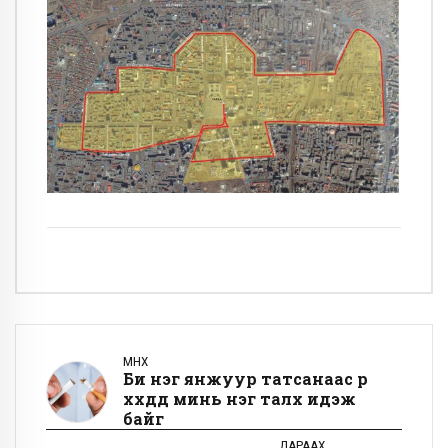
ӨМНӨХ
Би нэг янжуур татсанаас үр
хүүхдүүд минь нэг талх идэж
байг
ДАРААХ