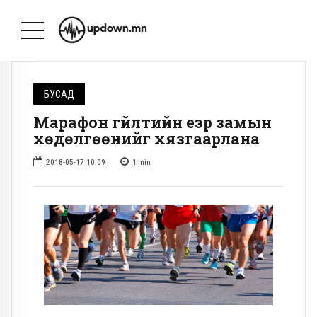
БУСАД
Марафон гүйлтийн үеэр замын
хөдөлгөөнийг хязгаарлана
2018-05-17 10:09
1
min