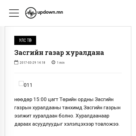
УЛС ТӨР
Засгийн газар хуралдана
2017-03-29 14:18
1
min
Өнөөдөр 15:00 цагт Төрийн ордны Засгийн
газрын хуралдааны танхимд Засгийн газрын
ээлжит хуралдаан болно. Хуралдаанаар
дараах асуудлуудыг хэлэлцэхээр товложээ.