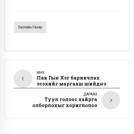
Засгийн Газар
ӨМНӨХ
Пак Гын Хэг баривчлах
эсэхийг маргааш шийднэ
ДАРААХ
Туул голоос хайрга
олборлохыг хориглолоо