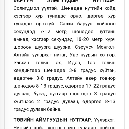
БАРУУН АЙМГУУДЫН НУТГААР:
Солигдмол үүлтэй. Шөнөдөө нутгийн хойд
хэсгээр хур тунадас орно. Өдөртөө хур
тунадас орохгүй. Салхи баруун хойноос
секундэд 7-12 метр, шөнөдөө нутгийн
өмнөд хэсгээр секундэд 18-20 метр хүрч
шороон шуурга шуурна. Сэрүүсч Монгол-
Алтайн уулархаг нутаг, Увс нуурын хотгор,
Завхан голын эх, Идэр, Тэс голын
хөндийгөөр шөнөдөө 3-8 градус хүйтэн,
өдөртөө 3-8 градус, Алтайн өвөр говиор
шөнөдөө 8-13 градус, өдөртөө 17-22 градус
дулаан, бусад нутгаар шөнөдөө 3 градус
хүйтнээс 2 градус дулаан, өдөртөө 8-13
градус дулаан байна.
ТӨВИЙН АЙМГУУДЫН НУТГААР
: Үүлэрхэг.
Нутгийн хойд хэсгээр хур тунадас, нойтон