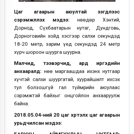
Цаг агаарын аюултай үзэгдлээс
сэрэмжлүүлэх мэдээ:
Өнөөдөр Хэнтий,
Дорнод, Сүхбаатарын нутаг, Дундговь,
Дорноговийн хойд хэсгээр салхи секундэд
18-20 метр, зарим үед секундэд 24 метр
хүрч шороон шуурга шуурна.
Малчид, тээвэрчид, ард иргэдийн
анхааралд:
Өнөө маргаашдаа ихэнх нутгаар
хүчтэй салхи шуургатай, хуурайшилт ихсэх
тул болзошгүй гал түймрийн аюулаас
сэрэмжтэй байхыг онцгойлон анхааруулж
байна.
2018.05.04-ний 20 цаг хүртэлх цаг агаарын
урьдчилсан мэдээ: