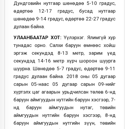
Дундговийн нутгаар шөнөдөө 5-10 градус,
өдөртөө 12-17 градус, бусад нутгаар
шөнөдөө 9-14 градус, өдөртөө 22-27 градус
дулаан байна.
УЛААНБААТАР ХОТ:
Үүлэрхэг. Ялимгүй хур
тунадас орно. Салхи баруун өмнөөс хойш
эргэж секундэд 8-13 метр, зарим үед
секундэд 14-16 метр хүрч шороон шуурга
шуурна. Шөнөдөө 5-7 градус, өдөртөө 9-11
градус дулаан байна. 2018 оны 05 дугаар
сарын 05-наас 05 дугаар сарын 09-нийг
хүртэлх цаг агаарын урьдчилсан төлөв 6-нд
баруун аймгуудын нутгийн баруун хэсгээр, 7-
нд баруун аймгуудын нутаг, төвийн
аймгуудын нутгийн баруун хэсгээр, 8-нд
баруун аймгуудын нутгийн зүүн, төвийн