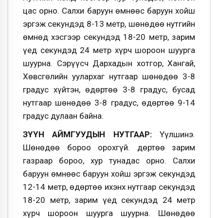
цас орно. Салхи баруун өмнөөс баруун хойш
эргэж секундэд 8-13 метр, шөнөдөө нутгийн
өмнөд хэсгээр секундэд 18-20 метр, зарим
үед секундэд 24 метр хүрч шороон шуурга
шуурна. Сэрүүсч Дархадын хотгор, Хангай,
Хөвсгөлийн уулархаг нутгаар шөнөдөө 3-8
градус хүйтэн, өдөртөө 3-8 градус, бусад
нутгаар шөнөдөө 3-8 градус, өдөртөө 9-14
градус дулаан байна.
ЗҮҮН АЙМГУУДЫН НУТГААР:
Үүлшинэ.
Шөнөдөө бороо орохгүй. Өдөртөө зарим
газраар бороо, хур тунадас орно. Салхи
баруун өмнөөс баруун хойш эргэж секундэд
12-14 метр, өдөртөө ихэнх нутгаар секундэд
18-20 метр, зарим үед секундэд 24 метр
хүрч шороон шуурга шуурна. Шөнөдөө