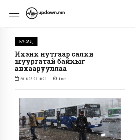
БУСАД
Ихэнх нутгаар салхи
шуургатай байхыг
анхаарууллаа
2018-05-04 10:21
1
min