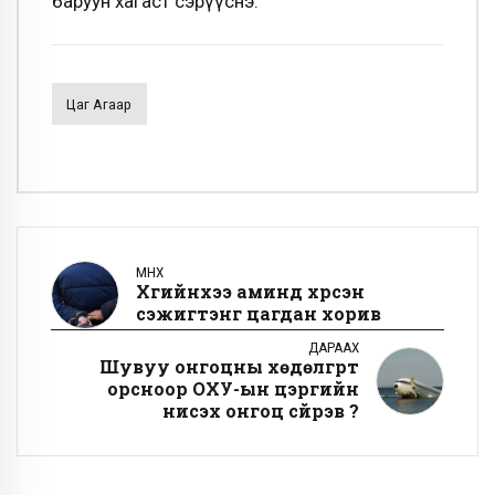
баруун хагаст сэрүүснэ.
Цаг Агаар
ӨМНӨХ
Хүүгийнхээ аминд хүрсэн
сэжигтэнг цагдан хорив
ДАРААХ
Шувуу онгоцны хөдөлгүүрт
орсноор ОХУ-ын цэргийн
нисэх онгоц сүйрэв үү?