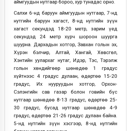
аймгуудын нутгаар бороо, хур тунадас орно.
Салхи 6-нд баруун аймгуудын нутгаар, 7-нд
нутгийн баруун хагаст, 8-нд нутгийн зүүн
хагаст секундэд 18-20 метр, зарим үед
секундэд 24 метр хүрч шороон шуурга
шуурна. Дархадын хотгор, Завхан голын эх,
Хүрэн бэлчир, Алтай, Хангай, Хөвсгөл,
Хэнтийн уулархаг нутаг, Идэр, Тэс, Тэрэлж
голын хөндийгөөр шөнөдөө 1 градус
хүйтнээс 4 градус дулаан, өдөртөө 15-20
градус, Их нууруудын хотгор, Орхон-
Сэлэнгийн сав газар болон говийн бүс
нутгаар шөнөдөө 8-13 градус, өдөртөө 25-
30 градус, бусад нутгаар шөнөдөө 4-9
градус, өдөртөө 21-26 градус дулаан байна.
5-нд нутгийн зүүн хэсгээр, 8-нд нутгийн