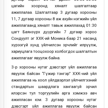
цагийн хооронд хяналт шалгалтаар
ажиллалаа. Шалгалтаар 3 дугаар хорооны
11, 7 дугаар хорооны 8 аж ахуйн нэгжийн үйл
ажиллагаанд хяналт тавьж ажиллахад 01:30
цагт Баянзүрх дүүргийн 7 дугаар хороо
Сондуулт эг ХХК-ий Моника баар 21 насанд
хүрээгүй хүнд үйлчилсэн зөрчлийг илрүүлж,
хариуцлага тооцохоор холбогдох шалгалтын
ажиллагааг явуулж байна.
3-р хорооны нутаг дэвсгэрт үйл ажиллагаа
явуулж байсан “Гүжир тэнгэр” ХХК-ний үйл
ажиллагаа нь хоол үйлдвэрлэл үйлчилгээний
стандартын шаардлага хангаагүй зөрчил
илэрсэн тул торгуулийн арга хэмжээ авч
ажилласан юм. 3 дугаар хорооны нутаг
дэвсгэрт үйл ажиллагаа явуулж байсан