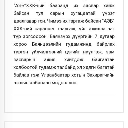
“АЭБ”ХХК-ний бааранд их засвар хийж
байсан тул сарын хугацаатай үүрэг
даалгавар өгсөн. Чимээ их гаргаж байсан “АЭБ”
ХХК-ний караокег хаалгаж, үйл ажиллагааг
түр зогсоосон. Баянзүрх дүүргийн 7 дугаар
хороо Баянцээлийн гудамжинд байрлах
түргэн үйлчилгээний цэгийг нүүлгэж, зам
засварын ажил хийгдэж байгаатай
холбоотой гудамж талбайд хөл хөдөлгөөн багатай
байлаа гэж Улаанбаатар хотын Захирагчийн
ажлын албанаас мэдээллээ.