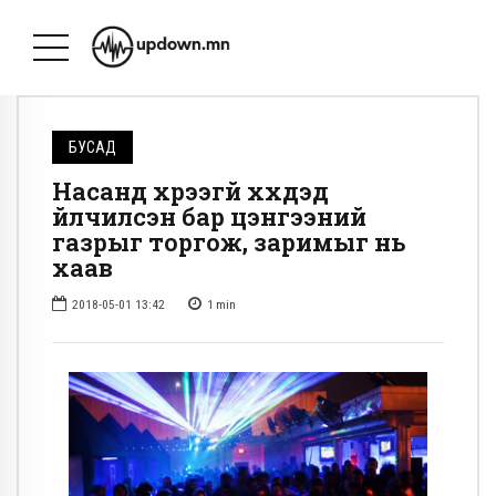
БУСАД
Насанд хүрээгүй хүүхдэд
үйлчилсэн бар цэнгээний
газрыг торгож, заримыг нь
хаав
2018-05-01 13:42
1
min