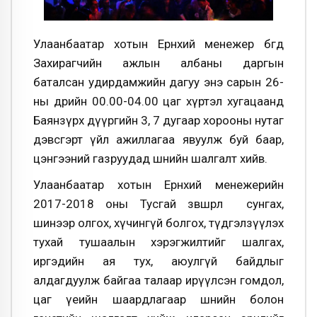
Улаанбаатар хотын Ерөнхий менежер бөгөөд
Захирагчийн ажлын албаны даргын
баталсан удирдамжийн дагуу энэ сарын 26-
ны өдрийн 00.00-04.00 цаг хүртэл хугацаанд
Баянзүрх дүүргийн 3, 7 дугаар хорооны нутаг
дэвсгэрт үйл ажиллагаа явуулж буй баар,
цэнгээний газруудад шөнийн шалгалт хийв.
Улаанбаатар хотын Ерөнхий менежерийн
2017-2018 оны Тусгай зөвшөөрөл сунгах,
шинээр олгох, хүчингүй болгох, түдгэлзүүлэх
тухай тушаалын хэрэгжилтийг шалгах,
иргэдийн ая тух, аюулгүй байдлыг
алдагдуулж байгаа талаар ирүүлсэн гомдол,
цаг үеийн шаардлагаар шөнийн болон