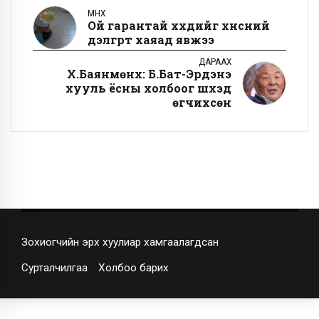
ӨМНӨХ
Ой гарантай хүүхдийг хүнсний
дэлгүүрт хаяад явжээ
ДАРААХ
Х.Баянмөнх: Б.Бат-Эрдэнэ
хууль ёсны холбоог шүүхэд
өгчихсөн
Зохиогчийн эрх хуулиар хамгаалагдсан
Сурталчилгаа
Холбоо барих