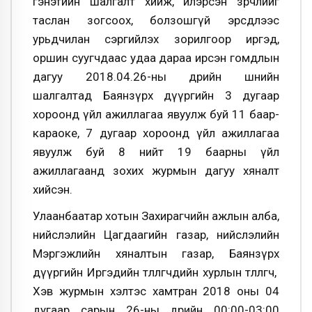
гэнэтийн шалгалт хийж, илэрсэн зөрчлийг
таслан зогсоох, болзошгүй эрсдлээс
урьдчилан сэргийлэх зорилгоор иргэд,
оршин суугчдаас удаа дараа ирсэн гомдлын
дагуу 2018.04.26-ны өдрийн шөнийн
шалгалтад Баянзүрх дүүргийн 3 дугаар
хороонд үйл ажиллагаа явуулж буй 11 баар-
караоке, 7 дугаар хороонд үйл ажиллагаа
явуулж буй 8 нийт 19 баарны үйл
ажиллагаанд зохих журмын дагуу хяналт
хийсэн.
Улаанбаатар хотын Захирагчийн ажлын алба,
нийслэлийн Цагдаагийн газар, нийслэлийн
Мэргэжлийн хяналтын газар, Баянзүрх
дүүргийн Иргэдийн төлөөлөгчдийн хурлын төлөөлөгч,
Хэв журмын хэлтэс хамтран 2018 оны 04
дугаар сарын 26-ны өдрийн 00:00-03:00