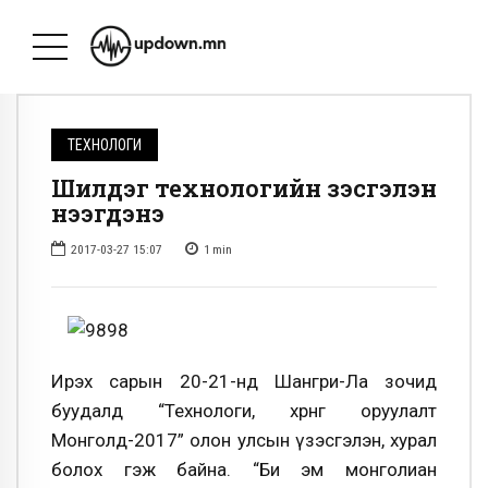
ТЕХНОЛОГИ
Шилдэг технологийн үзэсгэлэн
нээгдэнэ
2017-03-27 15:07
1
min
Ирэх сарын 20-21-нд Шангри-Ла зочид
буудалд “Технологи, хөрөнгө оруулалт
Монголд-2017” олон улсын үзэсгэлэн, хурал
болох гэж байна. “Би эм монголиан