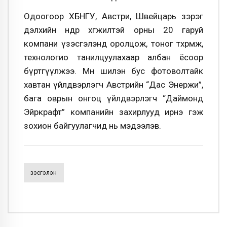
Одоогоор ХБНГУ, Австри, Швейцарь зэрэг
дэлхийн өндөр хөгжилтэй орны 20 гаруй
компани үзэсгэлэнд оролцож, тоног төхөөрөмж,
технологио танилцуулахаар албан ёсоор
бүртгүүлжээ. Мөн шилэн бус фотоволтайк
хавтан үйлдвэрлэгч Австрийн “Дас Энержи”,
бага оврын онгоц үйлдвэрлэгч “Даймонд
Эйркрафт” компанийн захирлууд ирнэ гэж
зохион байгуулагчид нь мэдээлэв.
Үзэсгэлэн