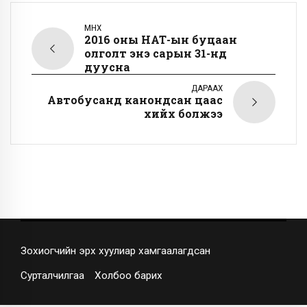
ӨМНӨХ
2016 оны НӨАТ-ын буцаан
олголт энэ сарын 31-нд
дуусна
ДАРААХ
Автобусанд канондсан цаас
хийх болжээ
Зохиогчийн эрх хуулиар хамгаалагдсан
Сурталчилгаа
Холбоо барих