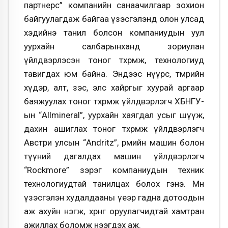
партнерс” компанийн санаачилгаар зохион
байгуулагдаж байгаа үзэсгэлэнд олон улсад
хэдийнэ танил болсон компаниудын уул
уурхайн салбарынханд зориулан
үйлдвэрлэсэн тоног төхөөрөмж, технологиуд
тавигдах юм байна. Эндээс нүүрс, төмрийн
хүдэр, алт, зэс, элс хайргыг хуурай аргаар
баяжуулах тоног төхөөрөмж үйлдвэрлэгч ХБНГУ-
ын “Allmineral”, уурхайн хаягдал усыг шүүж,
дахин ашиглах тоног төхөөрөмж үйлдвэрлэгч
Австри улсын “Andritz”, өрмийн машин болон
түүний дагалдах машин үйлдвэрлэгч
“Rockmore” зэрэг компаниудын техник
технологиудтай танилцах болох гэнэ. Мөн
үзэсгэлэн худалдааны үеэр гадна дотоодын
аж ахуйн нэгж, хөрөнгө оруулагчидтай хамтран
ажиллах боломж нээгдэх аж.