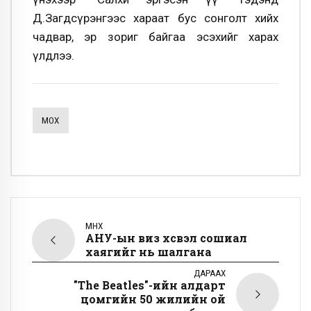
Д.Загдсүрэнгээс хараат бус сонголт хийх
чадвар, эр зориг байгаа эсэхийг харах
үлдлээ.
МҮОХ
ӨМНӨХ
АНУ-ын виз хүсвэл сошиал
хаягийг нь шалгана
ДАРААХ
"The Beatles"-ийн алдарт
цомгийн 50 жилийн ой