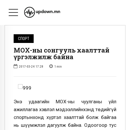
СПОРТ
МҮОХ-ны сонгууль хаалттай
үргэлжилж байна
2017-03-24 17:28
1
min
Энэ удаагийн МҮОХ-ны чуулганы үйл
ажиллагаа хэвлэл мэдээллийнхэнд төдийгүй
спортынхонд хүртэл хаалттай болж байгаа
нь шүүмжлэл дагуулж байна. Одоогоор тус