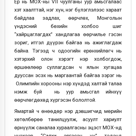
Ер нь МҮОХ-ны VII чуулганы уур амьсгалаас
хэт хаалттай, нэг хүн, нэг бүлэглэлээс хараат
байдлаа задлах, өөрчлөх, Монголын
үндэсний бөхийн холбоо шиг
“хайрцаглагдах” хандлагаа өөрчилье гэсэн
зориг, итгэл дүүрэн байгаа нь ажиглагдаж
байна. Тэгээд ч одоогийн ерөнхийлөгч нь
хэтэрхий олон хэрэгт нэр холбогдож,
өршөөлөөр суллагдсан ч ялын хугацаа
дууссан эсэх нь маргаантай байгаа зэрэг нь
Олимпийн хорооны нэр хүндэд халтай талаа
нэмж буй нь уур амьсгал ийнхүү
өөрчлөгдөхөд хүргэсэн бололтой.
Ямартай ч өнөөдөр нэр дэвшигчид мөрийн
хөтөлбөрөө танилцуулж, асуулт хариулт
өрнүүлж саналаа хураалгасны эцэст МҮОХ-нд
үнэхээр “Салхи эргэсэн үү” тэдэнд