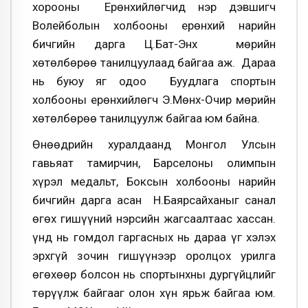
хорооны Ерөнхийлөгчид нэр дэвшигч
Волейболын холбооны ерөнхий нарийн
бичгийн дарга Ц.Бат-Энх мөрийн
хөтөлбөрөө танилцуулаад байгаа аж. Дараа
нь буюу яг одоо Буудлага спортын
холбооны ерөнхийлөгч Э.Мөнх-Очир мөрийн
хөтөлбөрөө танилцуулж байгаа юм байна.
Өнөөдрийн хуралдаанд Монгол Улсын
гавьяат тамирчин, Барселоны олимпын
хүрэл медальт, Боксын холбооны нарийн
бичгийн дарга асан Н.Баярсайханыг санал
өгөх гишүүний нэрсийн жагсаалтаас хассан.
Үүнд нь гомдол гаргасных нь дараа үг хэлэх
эрхгүй зочин гишүүнээр оролцох урилга
өгөхөөр болсон нь спортынхны дургүйцлийг
төрүүлж байгааг олон хүн ярьж байгаа юм.