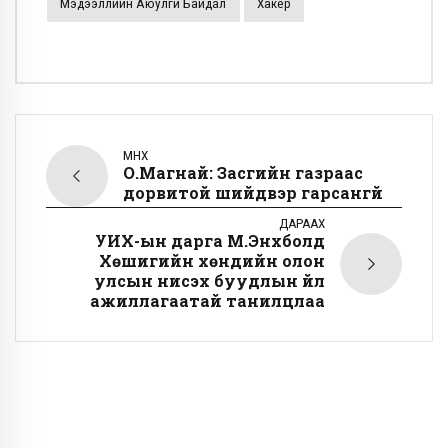
Мэдээллийн Аюулгүй Байдал
Хакер
ӨМНӨХ
О.Магнай: Засгийн газраас
дорвитой шийдвэр гарсангүй
ДАРААХ
УИХ-ын дарга М.Энхболд
Хөшигийн хөндийн олон
улсын нисэх буудлын үйл
ажиллагаатай танилцлаа