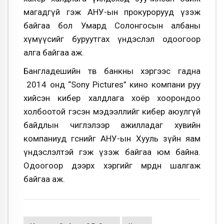
магадгүй гэж АНУ-ын прокурорууд үзэж
байгаа бол Умард Солонгосын албаны
хүмүүсийг буруутгах үндэслэл одоогоор
алга байгаа аж.
Бангладешийн төв банкны хэргээс гадна
2014 онд “Sony Pictures” кино компани руу
хийсэн кибер халдлага хоёр хоорондоо
холбоотой гэсэн мэдээллийг кибер аюулгүй
байдлын чиглэлээр ажилладаг хувийн
компаниуд өгсөнийг АНУ-ын Хууль зүйн яам
үндэслэлтэй гэж үзэж байгаа юм байна.
Одоогоор дээрх хэргийг мөрдөн шалгаж
байгаа аж.