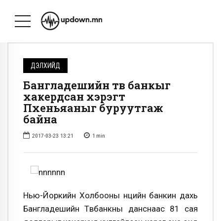
ДЭЛХИЙД
Бангладешийн төв банкыг
хакердсан хэрэгт
Пхеньяаныг буруутгаж
байна
2017-03-23 13:21
1
min
Нью-Йоркийн Холбооны нөөцийн банкин дахь
Бангладешийн Төвбанкны данснаас 81 сая