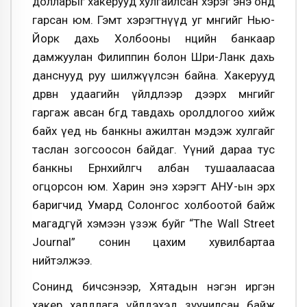
долларыг хакерууд хулгайлсан хэрэг энэ онд
гарсан юм. Гэмт хэрэгтнүүд уг мөнгийг Нью-
Йорк дахь Холбооны нөөцийн банкаар
дамжуулан Филиппин болон Шри-Ланк дахь
данснууд руу шилжүүлсэн байна. Хакерууд
дөрвөн удаагийн үйлдлээр дээрх мөнгийг
гаргаж авсан бөгөөд тавдахь оролдлогоо хийж
байх үед нь банкны ажилтан мэдэж хулгайг
таслан зогсоосон байдаг. Үүний дараа тус
банкны Ерөнхийлөгч албан тушаалаасаа
огцорсон юм. Харин энэ хэрэгт АНУ-ын эрх
баригчид Умард Солонгос холбоотой байж
магадгүй хэмээн үзэж буйг “Тhe Wall Street
Journal” сонин цахим хувилбартаа
нийтэлжээ.
Сонинд бичсэнээр, Хятадын нэгэн иргэн
хакер халдлага үйлдэхэд зуучилсан байж