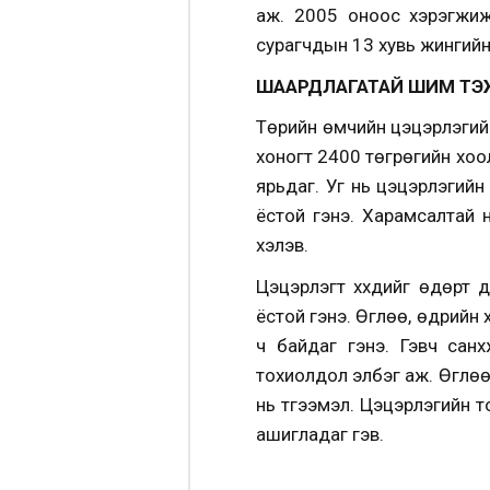
аж. 2005 оноос хэрэгжиж
сурагчдын 13 хувь жингийн 
ШААРДЛАГАТАЙ ШИМ ТЭ
Төрийн өмчийн цэцэрлэгийн 
хоногт 2400 төгрөгийн хоол и
ярьдаг. Уг нь цэцэрлэгийн
ёстой гэнэ. Харамсалтай н
хэлэв.
Цэцэрлэгт хүүхдийг өдөрт 
ёстой гэнэ. Өглөө, өдрийн 
ч байдаг гэнэ. Гэвч санхү
тохиолдол элбэг аж. Өглөөни
нь түгээмэл. Цэцэрлэгийн 
ашигладаг гэв.