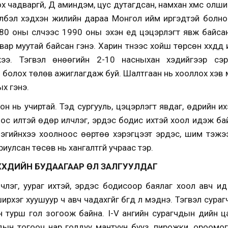
х чадваргүй, Д аминдэм, цус дутагдсан, намхан хүмүүс олш
илбэл хэдхэн жилийн дараа Монгол ийм иргэдтэй болно
80 оны сүүлчээс 1990 оны эхэн үед цэцэрлэгт явж байсан 
ар муутай байсан гэнэ. Харин түүнээс хойш төрсөн хүүхдүүд и
ээ. Тэгвэл өнөөгийн 2-10 насныхан хэдийгээр сэ
 болох төлөв ажиглагдаж буй. Шалтгаан нь хооллох хэв 
х гэнэ.
н нь учиртай. Тэд сургууль, цэцэрлэгт явдаг, өдрийн ихэ
хоос илүүтэй өдөр илчлэг, эрдэс бодис ихтэй хоол идэж ба
лэгийнхээ хоолноос өөртөө хэрэгцээт эрдэс, шим тэжээ
улсан төсөв нь хангалтгүй учраас тэр.
ХҮҮХДИЙН БУДААГААР
ӨЛ ЗАЛГУУЛДАГ
лчлэг, уураг ихтэй, эрдэс бодисоор баялаг хоол авч ид
рхэг хуушуур ч авч чадахгүйг бүгд л мэднэ. Тэгвэл сураг
йн турш гол зогоож байна. I-V ангийн сурагчдын үдийн 
дын тогооч нар голдуу мантуун бууз, пирожки, ороомог,