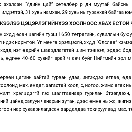
 эхэлсэн “Үдийн цай” хөтөлбөр үр дүн муутай байсны 
илүүдэлтэй, 31 хувь намхан, 29 хувь нь туранхай байгаа юм
ЖЭЭЛЭЭ ЦЭЦЭРЛЭГИЙНХЭЭ ХООЛНООС АВАХ ЁСТОЙ 
хүүхдүүд есөн цагийн турш 1650 төгрөгийн, сувиллын бую
дэх нормтой. Уг мөнгө хүрэлцэхгүй, хүүхдүүд “Өлслөө” хэмээн
 хүүхдүүд нэг өдрийн шаардлагатай шим тэжээл, эрдэс бо
ь, өдгөө 40-60 хувийг арай чүү авч буйг Нийгмийн эрүүл 
дөрвөн цагийн зайтай гурван удаа, ингэхдээ өглөө, өд
хоолонд мах, өндөг, загастай хоол, сүү, ногоо, жимс өгөх
үжилт хүрэлцдэггүй гэх шалтгаанаар гурилан бүтээгдэхүүн
й цайнд халуун чанарын зутан, үдээс өмнө нь жүүс, жигнэм
тогооч нар хуваарилагдсан зардалдаа тохируулаад мах, тө