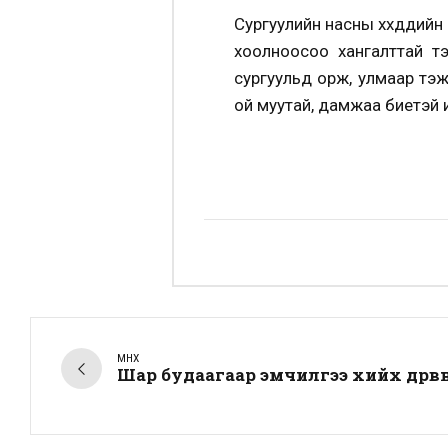
Сургуулийн насны хүүхдүүдий
хоолноосоо хангалттай тэ
сургуульд орж, улмаар тэ
ой муутай, дамжаа биетэй 
ӨМНӨХ
Шар будаагаар эмчилгээ хийх дөрвө