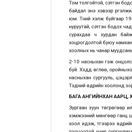
Том толгойтой, сэтгэн бодо
байдал энэ хэвээр үргэлж
юм. Түүний хэлж буйгаар 19
нуруутай, сэтгэн бодох чадв
сурахдаа ч хурдан байж
хоцрогдолтой буюу намхан
хоолных нь чанар муудсаны
2-10 насныхан гэж онцолсо
буй. Хүүхдүүд өглөө, оройны
насныхан сургууль, цэцэр
Тэдний өдрийн хоолонд зори
БАГА АНГИЙНХАН
ААРЦ, 
Зургаан зуун төгрөгөөр и
хэмжээний мөнгөөр ганц ши
хоол идэж, түүгээрээ өдри
тооцоотой учир сургуулиу