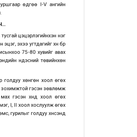
уршгаар өдгөө I-V ангийн
.
Ч…
у тусгай цэцэрлэгийнхэн нэг
 эцэг, эхээ угтдагийг хүн бүр
дисынхоо 75-80 хувийг авах
мэндийн үндэсний төвийнхөн
өр голдуу хөнгөн хоол өгөх
 нь зохимжтой гэсэн зөвлөмж
, мах гэсэн хүнд хоол өгөх
эг, I, II хоол хослуулж өгөх
мс, гурилыг голдуу хүнсэнд