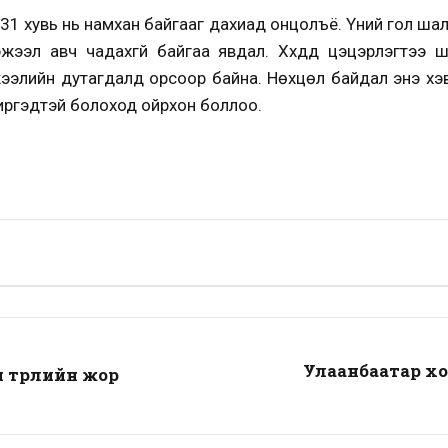
н 31 хувь нь намхан байгааг дахиад онцолъё. Үүний гол шалт
жээл авч чадахгүй байгаа явдал. Хүүхдүүд цэцэрлэгтээ 
жээлийн дутагдалд орсоор байна. Нөхцөл байдал энэ хэв
иргэдтэй болоход ойрхон боллоо.
Улаанбаатар хо
н төрлийн жор