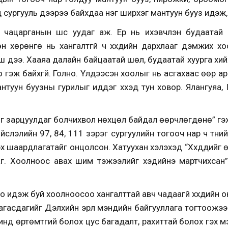
үд сургууль дээрээ байхдаа нэг ширхэг мантуун бууз идэж,
ацарганын шүүс уудаг аж. Ер нь ихэвчлэн будаатай аар
н хөрөнгө нь хангалтгүй ч хүүхдийн дархлааг дэмжих хо
үү дээ. Хааяа далайн байцаатай шөл, будаатай хуурга хийж ө
гэж байхгүй. Голно. Үлдээсэн хоолыг нь асгахаас өөр аргагү
туун буузны гурилыг иддэг хүүхэд тун ховор. Ялангуяа, I
өг зарцуулдаг болчихвол нөхцөл байдал өөрчлөгдөнө” гэж 
йслэлийн 97, 84, 111 зэрэг сургуулийн тогооч нар ч түүн
 шаардлагатайг онцолсон. Хатуухан хэлэхэд “Хүүхдүүдийг 
даг. Хоолноос авах шим тэжээлийг хэдийнэ мартчихсан” 
 идэж буй хоолноосоо хангалттай авч чадаагүй хүүхдийн
багасдагийг Дэлхийн эрүүл мэндийн байгууллага тогтоожээ
инд өртөмтгий болох цус багадалт, рахиттай болох гэх 