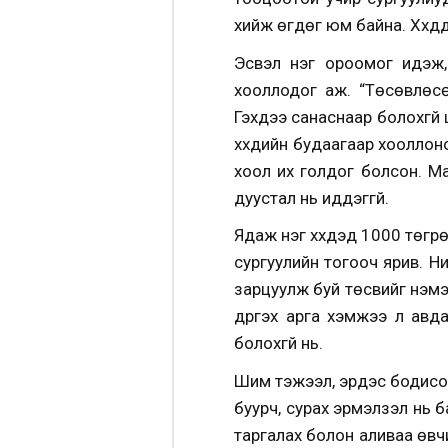
хийж өгдөг юм байна. Хүүхдү
Эсвэл нэг ороомог идэж, ч
хооллодог аж. “Төсөвлөсө
Гэхдээ санаснаар болохгүй ш
хүүхдийн будаагаар хооллоно 
хоол их голдог болсон. Ман
дуустал нь иддэггүй.
Ядаж нэг хүүхдэд 1000 төгр
сургуулийн тогооч ярив. Ни
зарцуулж буй төсвийг нэмэх
дүүргэх арга хэмжээ л ав
болохгүй нь.
Шим тэжээл, эрдэс бодисоо
буурч, сурах эрмэлзэл нь 
таргалах болон аливаа өвч