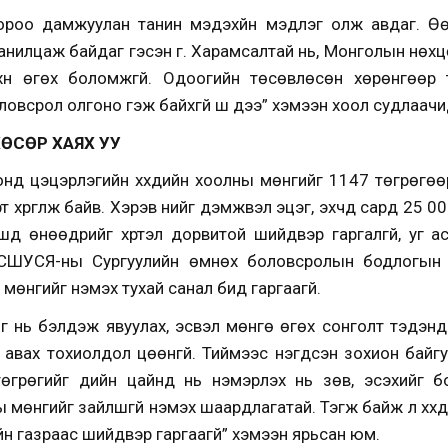
олоороо дамжуулан танин мэдэхүйн мэдлэг олж авдаг. 
анилцаж байдаг гэсэн үг. Харамсалтай нь, Монголын нөх
эхүүн өгөх боломжгүй. Одоогийн төсөвлөсөн хөрөнгөөр
ловсрол олгоно гэж байхгүй шүү дээ” хэмээн хоол судлаач
 ХӨСӨР ХАЯХ УУ
 цэцэрлэгийн хүүхдийн хоолны мөнгийг 1147 төгрөгөөр 
т хүргүүлж байв. Хэрэв үүнийг дэмжвэл эцэг, эхчүүд сард 25 
ишүүд өнөөдрийг хүртэл дорвитой шийдвэр гаргалгүй, уг 
 БСШУСЯ-ны Сургуулийн өмнөх боловсролын бодлогын 
 мөнгийг нэмэх тухай санал бид гаргаагүй.
г нь бэлдэж явуулах, эсвэл мөнгө өгөх сонголт тэдэнд б
 авах тохиолдол цөөнгүй. Тиймээс нэгдсэн зохион байгу
төгрөгийг үдийн цайнд нь нэмэрлэх нь зөв, эсэхийг б
ы мөнгийг зайлшгүй нэмэх шаардлагатай. Тэгж байж л хүүхд
ийн газраас шийдвэр гаргаагүй” хэмээн ярьсан юм.