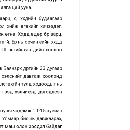
 аяга цай ууна.
ц, сүү, хүүхдийн будаагаар
ол хийж өгөхийг хичээдэг.
гнө. Хүүхдүүд өдөр бүр аарц,
й. Ер нь орчин үеийн хүүхдүүд
-III ангийнхан үдийн хоолоо
Баянзүрх дүүргийн 33 дугаар
ий хэлснийг давтаж, хоолонд
өлсгөхгүйн тулд ходоодыг нь
гээд хэлчихэд дэгсдүүлсэн
 оюуны чадамж 10-15 хувиар
. Улмаар бие нь давжаарах,
мэт маш олон эрсдэл байдаг