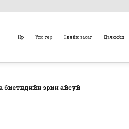
Нүүр
Улс төр
Эдийн засаг
Дэлхийд
 биетнүүдийн эрин айсуй