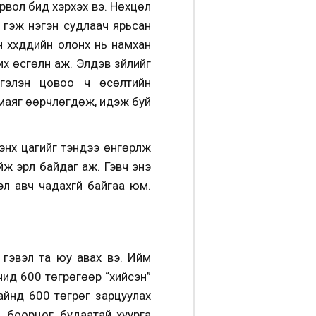
ирвол бид хэрхэх вэ. Нөхцөл
 гэж нэгэн судлаач ярьсан
хүүхдүүдийн олонх нь намхан
х өсгөлүүн аж. Элдэв зүйлийг
ргэлэн цовоо ч өсөлтийн
маяг өөрчлөгдөж, идэж буй
нх цагийг тэндээ өнгөрүүлж
йж эрүүл байдаг аж. Гэвч энэ
л авч чадахгүй байгаа юм.
 гэвэл та юу авах вэ. Ийм
чид 600 төгрөгөөр “хийсэн”
цайнд 600 төгрөг зарцуулах
 боорцог, будаатай хуурга