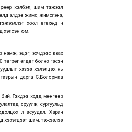
Өөрөөр хэлбэл, шим тэжээл
цөлд элдэв жимс, жимсгэнэ,
 тэжээллэг хоол өгөхөд ч
ид хэлсэн юм.
нэмж, эцэг, эхчүүдээс авах
000 төгрөг өгдөг болно гэсэн
асуудлыг хэзээ хэлэлцэх нь
газрын дарга С.Болормаа
ий. Гэхдээ хүүхдүүд мөнгөөр
улалтад оруулж, сургуульд
одолцох л асуудал. Харин
үүд хэрэгцээт шим, тэжээлээ