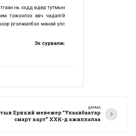
гаан нь хүүхдүүд өдөр тутмын
шим тэжээлээ авч чадалгүй
ээр үргэлжилбэл манай улс
Эх сурвалж:
ДАРААХ
тын Ерөнхий менежер “Улаанбаатар
смарт карт” ХХК-д ажиллалаа