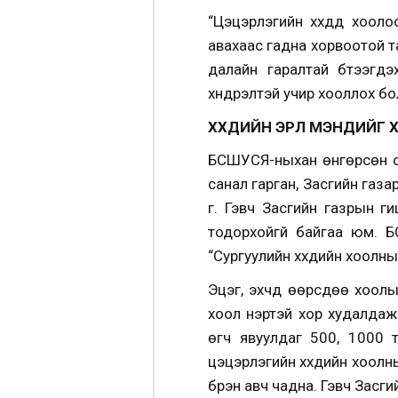
“Цэцэрлэгийн хүүхдүүд хо
авахаас гадна хорвоотой т
далайн гаралтай бүтээгд
хүндрэлтэй учир хооллох бо
ХҮҮХДИЙН ЭРҮҮЛ МЭНДИЙГ
БСШУСЯ-ныхан өнгөрсөн онд
санал гарган, Засгийн газар
үг. Гэвч Засгийн газрын г
тодорхойгүй байгаа юм.
“Сургуулийн хүүхдийн хоолны
Эцэг, эхчүүд өөрсдөө хоолы
хоол нэртэй хор худалдаж
өгч явуулдаг 500, 1000 
цэцэрлэгийн хүүхдийн хоолн
бүрэн авч чадна. Гэвч Засг