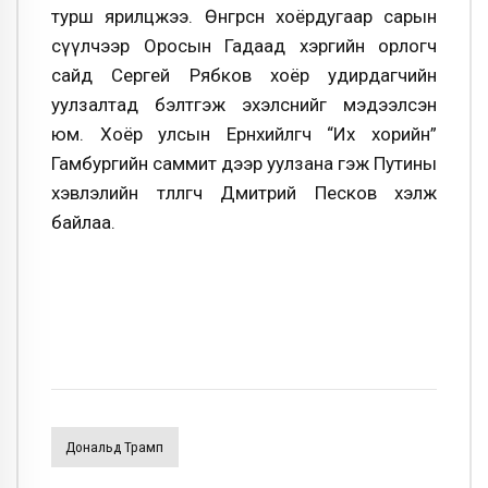
турш ярилцжээ. Өнгөрсөн хоёрдугаар сарын
сүүлчээр Оросын Гадаад хэргийн орлогч
сайд Сергей Рябков хоёр удирдагчийн
уулзалтад бэлтгэж эхэлснийг мэдээлсэн
юм. Хоёр улсын Ерөнхийлөгч “Их хорийн”
Гамбургийн саммит дээр уулзана гэж Путины
хэвлэлийн төлөөлөгч Дмитрий Песков хэлж
байлаа.
Дональд Трамп