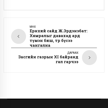
ӨМНӨХ
Ерөнхий сайд Ж.Эрдэнэбат:
Хямралыг давахад ард
түмэн биш, төр бүсээ
чангална
ДАРААХ
Засгийн газрын XI байранд
гал гарчээ