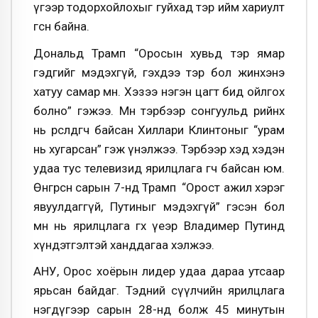
үгээр тодорхойлохыг гуйхад тэр ийм хариулт
өгсөн байна.
Дональд Трамп “Оросын хувьд тэр ямар
гэдгийг мэдэхгүй, гэхдээ тэр бол жинхэнэ
хатуу самар мөн. Хэзээ нэгэн цагт бид ойлгох
болно” гэжээ. Мөн тэрбээр сонгуульд өөрийнх
нь өрсөлдөгч байсан Хиллари Клинтоныг “урам
нь хугарсан” гэж үнэлжээ. Тэрбээр хэд хэдэн
удаа тус телевизид ярилцлага өгч байсан юм.
Өнгөрсөн сарын 7-нд Трамп “Орост ажил хэрэг
явуулдаггүй, Путиныг мэдэхгүй” гэсэн бол
өмнө нь ярилцлага өгөх үеэр Владимер Путинд
хүндэтгэлтэй ханддагаа хэлжээ.
АНУ, Орос хоёрын лидер удаа дараа утсаар
ярьсан байдаг. Тэдний сүүлчийн ярилцлага
нэгдүгээр сарын 28-нд болж 45 минутын