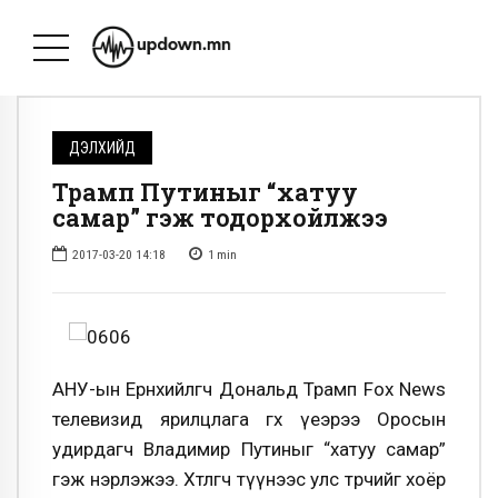
ДЭЛХИЙД
Трамп Путиныг “хатуу
самар” гэж тодорхойлжээ
2017-03-20 14:18
1
min
АНУ-ын Ерөнхийлөгч Дональд Трамп Fox News
телевизид ярилцлага өгөх үеэрээ Оросын
удирдагч Владимир Путиныг “хатуу самар”
гэж нэрлэжээ. Хөтлөгч түүнээс улс төрчийг хоёр