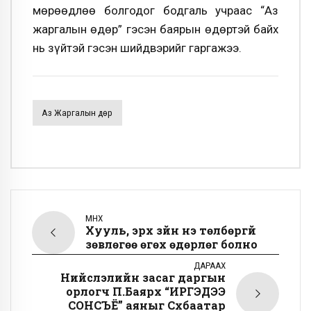
мөрөөдлөө болгодог бодгаль учраас “Аз
жаргалын өдөр” гэсэн баярын өдөртэй байх
нь зүйтэй гэсэн шийдвэрийг гаргажээ.
Аз Жаргалын Өдөр
ӨМНӨХ
Хууль, эрх зүйн үнэ төлбөргүй
зөвлөгөө өгөх өдөрлөг болно
ДАРААХ
Нийслэлийн засаг даргын
орлогч П.Баярхүү “ИРГЭДЭЭ
СОНСЪЁ” аяныг Cүхбаатар