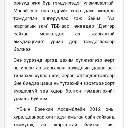
орнууд жил бүр тэмдэглэдэг уламжлалтай.
Манай улс энэ өдрийг хоёр дахь жилдээ
тэмдэглэн өнгөрүүлэх гэж байна. “Аз
жаргалын зам” ТББ-аас өнөөдөр “Дэлгэр
сайхан монголдоо аз жаргалтай
амьдарцгаая” уриан дор тэмдэглэхээр
болжээ.
Энэ хүрээнд иргэд цахим сүлжээгээр өөрт
нь ирсэн аз жаргалын захидлын давалгааг
талархан хүлээн авч, эерэг сэтгэгдэлтэйгээр
бие биедээ цааш нь түгээхийн зэрэгцээ хорт
зуршилгүй зөв өдөр болгон тэмдэглэхийг
уриалж буй юм.
НҮБ-ын Ерөнхий Ассамблейн 2012 оны
хуралдаанаар хүн гэдэг амьтан сайн сайханд
тэмүүлж, аз жаргалтай байхыг чиг