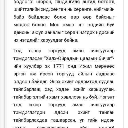
бодлого: шорон, гяндангаас ангид бөгөөд
шийтгэлийн хүнд, хөнгөн нь хөрөнгө, нийгмийн
байр байдлаас болж өөр өөр байсныг
мэдэж болно. Мөн өмнө зүгт өндийн буй
дайсны аюул заналыг сөрөн нэгдэх үндэсний
их нэгдлийг харуулдаг байна.
Тод үсгээр торгууд аман аялгуугаар
тэмдэглэсэн “Халх-Ойрадын цаазын бичиг”-
ийн хуулбар эх 1771 онд Ижил мөрнөөс
эргэн нүүж ирсэн торгууд айлын авдраас
олдсон байдаг. Энэхүү эхийг эрдэмтэд судлан
тайлбарлаж, хэд хэдэн эхийг харьцуулан,
тайлбар зүүлтийн хамт хэвлүүлсэн нь буй. Нэгэнт
тод үсгээр торгууд аман аялгуугаар
тэмдэглэгдэн үлдсэн эхийг тайлан
тайлбарлахдаа ташаарсан, уг үгийн үндсэн
утгыг гажуудуулсан зүйл цөөнгүй