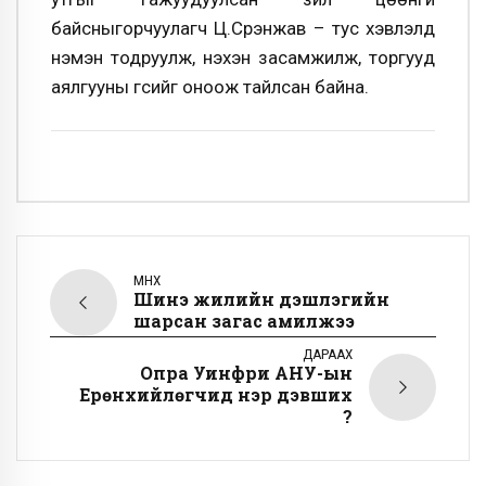
байсныгорчуулагч Ц.Сүрэнжав – тус хэвлэлд
нэмэн тодруулж, нэхэн засамжилж, торгууд
аялгууны үгсийг оноож тайлсан байна.
ӨМНӨХ
Шинэ жилийн үдэшлэгийн
шарсан загас амилжээ
ДАРААХ
Опра Уинфри АНУ-ын
Ерөнхийлөгчид нэр дэвших
үү?