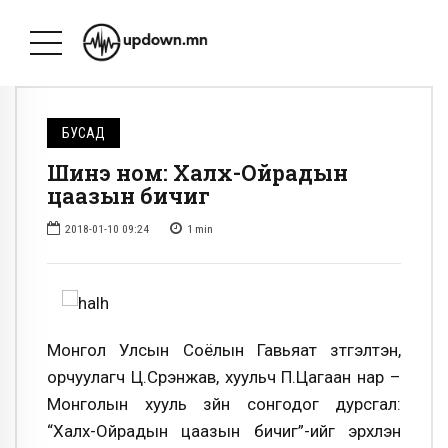
БУСАД
Шинэ ном: Халх-Ойрадын
цаазын бичиг
2018-01-10 09:24
1
min
Монгол Улсын Соёлын Гавьяат зүтгэлтэн,
орчуулагч Ц.Сүрэнжав, хуульч П.Цагаан нар –
Монголын хууль зүйн сонгодог дурсгал:
“Халх-Ойрадын цаазын бичиг”-ийг эрхлэн