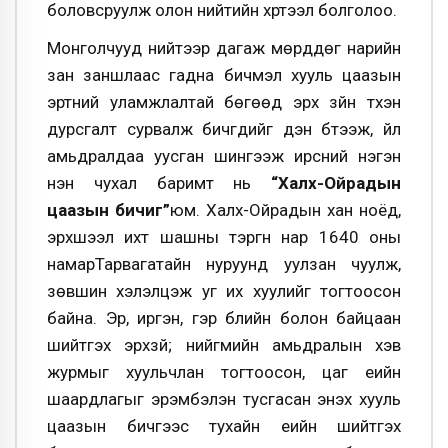
боловсруулж олон нийтийн хүртээл болголоо.
Монголчууд нийтээр дагаж мөрддөг нарийн
зан заншлаас гадна бичмэл хууль цаазын
эртний уламжлалтай бөгөөд эрх зүйн түүхэн
дурсгалт сурвалж бичгүүдийг үүдэн бүтээж, үйл
амьдралдаа уусган шингээж ирсний нэгэн
нэн чухал баримт нь
“Халх-Ойрадын
цаазын бичиг”
юм. Халх-Ойрадын хан ноёд,
эрхшээл ихт шашны тэргүүн нар 1640 оны
намарТарвагатайн нуруунд уулзан чуулж,
зөвшин хэлэлцэж уг их хуулийг тогтоосон
байна. Эрүү, иргэн, гэр бүлийн болон байцаан
шийтгэх эрхзүй; нийгмийн амьдралын хэв
журмыг хуульчлан тогтоосон, цаг үеийн
шаардлагыг эрэмбэлэн тусгасан энэхүү хууль
цаазын бичгээс тухайн үеийн шийтгэх