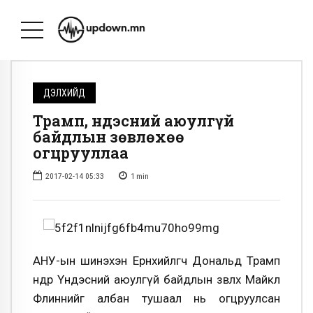
ДЭЛХИЙД
Трамп, Үндэсний аюулгүй
байдлын зөвлөхөө
огцрууллаа
2017-02-14 05:33
1
min
АНУ-ын шинэхэн Ерөнхийлөгч Дональд Трамп
өнөөдөр Үндэсний аюулгүй байдлын зөвлөх Майкл
Флиннийг албан тушаал нь огцруулсан