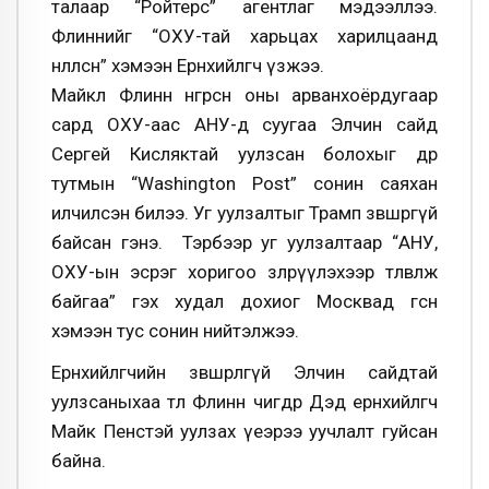
талаар “Ройтерс” агентлаг мэдээллээ.
Флиннийг “ОХУ-тай харьцах харилцаанд
нөлөөлсөн” хэмээн Ерөнхийлөгч үзжээ.
Майкл Флинн өнгөрсөн оны арванхоёрдугаар
сард ОХУ-аас АНУ-д суугаа Элчин сайд
Сергей Кисляктай уулзсан болохыг өдөр
тутмын “Washington Post” сонин саяхан
илчилсэн билээ. Уг уулзалтыг Трамп зөвшөөрөөгүй
байсан гэнэ. Тэрбээр уг уулзалтаар “АНУ,
ОХУ-ын эсрэг хоригоо зөөлрүүлэхээр төлөвлөж
байгаа” гэх худал дохиог Москвад өгсөн
хэмээн тус сонин нийтэлжээ.
Ерөнхийлөгчийн зөвшөөрөлгүй Элчин сайдтай
уулзсаныхаа төлөө Флинн өчигдөр Дэд ерөнхийлөгч
Майк Пенстэй уулзах үеэрээ уучлалт гуйсан
байна.