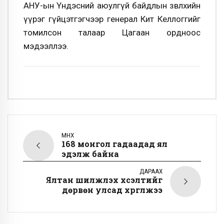
АНУ-ын Үндэсний аюулгүй байдлын зөвлөхийн
үүрэг гүйцэтгэгчээр генерал Кит Келлоггийг
томилсон талаар Цагаан ордноос
мэдээллээ.
ӨМНӨХ
168 монгол гадаадад ял
эдэлж байна
ДАРААХ
Ялтан шилжүүлэх хүсэлтийг
дөрвөн улсад хүргүүлжээ