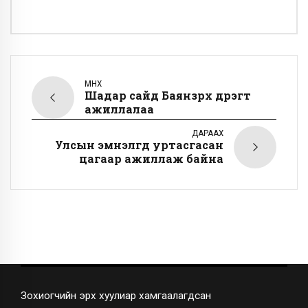
ӨМНӨХ
Шадар сайд Баянзүрх дүүрэгт
ажиллалаа
ДАРААХ
Улсын эмнэлгүүд уртасгасан
цагаар ажиллаж байна
Зохиогчийн эрх хуулиар хамгаалагдсан