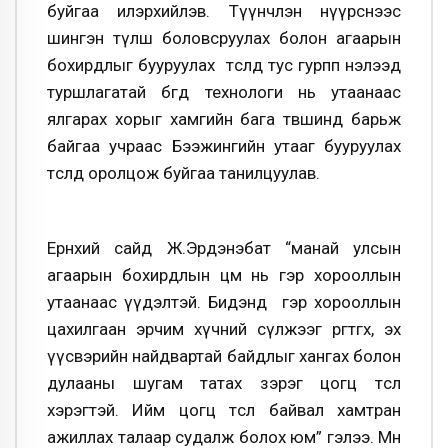
буйгаа илэрхийлэв. Түүнчлэн нүүрснээс
шингэн түлш боловсруулах болон агаарын
бохирдлыг бууруулах төсөлд тус гурпп нэлээд
туршлагатай бөгөөд технологи нь утаанаас
ялгарах хорыг хамгийн бага төвшинд барьж
байгаа учраас Бээжингийн утааг бууруулах
төсөлд оролцож буйгаа танилцуулав.
Ерөнхий сайд Ж.Эрдэнэбат “манай улсын
агаарын бохирдлын цөм нь гэр хорооллын
утаанаас үүдэлтэй. Бидэнд гэр хорооллын
цахилгаан эрчим хүчний сүлжээг өргөтгөх, эх
үүсвэрийн найдвартай байдлыг хангах болон
дулааны шугам татах зэрэг цогц төсөл
хэрэгтэй. Ийм цогц төсөл байвал хамтран
ажиллах талаар судалж болох юм” гэлээ. Мөн