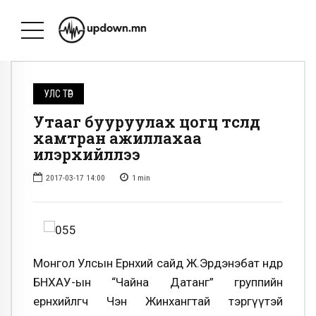
УЛС ТӨР
Утааг бууруулах цогц төсөлд
хамтран ажиллахаа
илэрхийллээ
2017-03-17 14:00
1
min
Монгол Улсын Ерөнхий сайд Ж.Эрдэнэбат өнөөдөр
БНХАУ-ын “Чайна Датанг” группийн
ерөнхийлөгч Чэн Жинхангтай тэргүүтэй