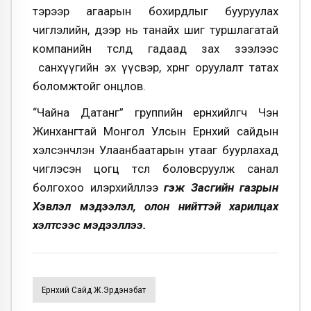
тэрээр агаарын бохирдлыг бууруулах
чиглэлийн, дээр нь танайх шиг туршлагатай
компанийн төсөлд гадаад зах зээлээс
санхүүгийн эх үүсвэр, хөрөнгө оруулалт татах
боломжтойг онцлов.
“Чайна Датанг” группийн ерөнхийлөгч Чэн
Жинхангтай Монгол Улсын Ерөнхий сайдын
хэлсэнчлэн Улаанбаатарын утааг буурлахад
чиглэсэн цогц төсөл боловсруулж санал
болгохоо илэрхийллээ
гэж
Засгийн газрын
Хэвлэл мэдээлэл, олон нийттэй харилцах
хэлтсээс мэдээллээ.
Ерөнхий Сайд Ж.Эрдэнэбат