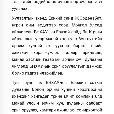
төлөөлөгчдийг өөрсдийнх нь хүсэлтээр хүлээн авч
уулзлаа.
Уулзалтын эхэнд Ерөнхий сайд Ж.Эрдэнэбат,
өнгөрсөн оны есдүгээр сард Монгол Улсад
айлчилсан БНХАУ-ын Ерөнхий сайд Ли Көцяны
айлчлалын үеэр манай хоёр улс бүс нутгийн
эрчим хүчний эх үүсвэр барих төслийг
хамтарч хэрэгжүүлэх талаар ярилцсан,
манай Засгийн газар мөн эрчим хүч, дулааны
чиглэлд БНХАУ-ын хөрөнгө оруулалтыг дэмжих
болно гэдгээ илэрхийлэв.
Тус групп нь БНХАУ-ын Бээжин хотын
дулааны болон эрчим хүчний хэрэгцээний
ихэнхийг хангадаг төрийн өмчит компани бөгөөд
манай улсын эрчим хүч, дулааны салбарт
хөрөнгө оруулах, хамтарч ажиллах сонирхолтой