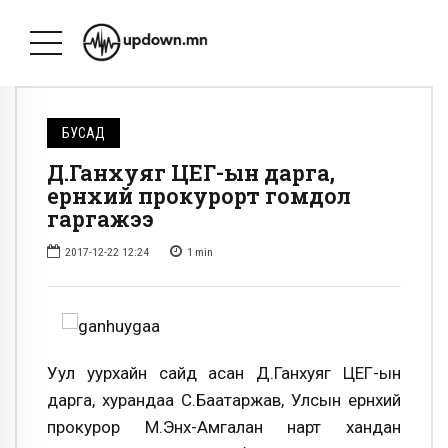
БУСАД
Д.Ганхуяг ЦЕГ-ын дарга,
ерөнхий прокурорт гомдол
гаргажээ
2017-12-22 12:24
1
min
Уул уурхайн сайд асан Д.Ганхуяг
ЦЕГ-ын
дарга, хурандаа С.Баатаржав, Улсын ерөнхий
прокурор М.Энх-Амгалан нарт хандан