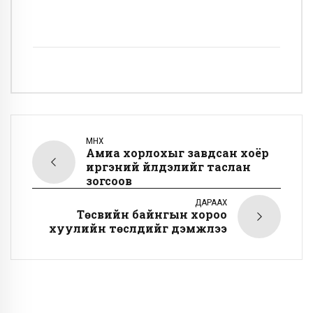
ӨМНӨХ
Амиа хорлохыг завдсан хоёр
иргэний үйлдэлийг таслан
зогсоов
ДАРААХ
Төсвийн байнгын хороо
хуулийн төслүүдийг дэмжлээ