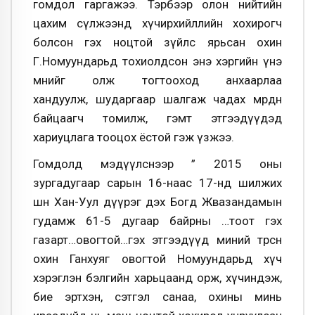
гомдол гаргажээ. Тэрбээр олон нийтийн
цахим сүлжээнд хүчирхийллийн хохирогч
болсон гэх ноцтой зүйлс ярьсан охин
Г.Номуундарьд тохиолдсон энэ хэргийн үнэ
мөнийг олж тогтооход анхаарлаа
хандуулж, шударгаар шалгаж чадах мөрдөн
байцаагч томилж, гэмт этгээдүүдэд
хариуцлага тооцох ёстой гэж үзжээ.
Гомдолд мэдүүлснээр ” 2015 оны
зургадугаар сарын 16-наас 17-нд шилжих
шөнө Хан-Уул дүүрэг дэх Богд Жвазандамын
гудамж 61-5 дугаар байрны …тоот гэх
газарт…овогтой…гэх этгээдүүд миний төрсөн
охин Ганхуяг овогтой Номуундарьд хүч
хэрэглэн бэлгийн харьцаанд орж, хүчиндэж,
бие эртхэн, сэтгэл санаа, охины минь