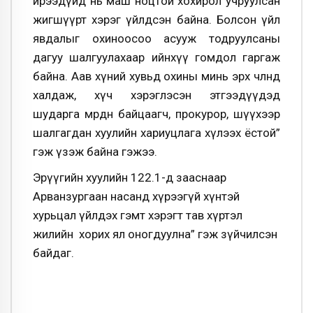
ирээдүйд нь маш ноцтой хохирол учруулсан
жигшүүрт хэрэг үйлдсэн байна. Болсон үйл
явдалыг охиноосоо асууж тодруулсаны
дагуу шалгуулахаар ийнхүү гомдол гаргаж
байна. Аав хүний хувьд охины минь эрх чөлөөнд
халдаж, хүч хэрэглэсэн этгээдүүдэд
шударга мөрдөн байцаагч, прокурор, шүүхээр
шалгагдан хуулийн хариуцлага хүлээх ёстой”
гэж үзэж байна гэжээ.
Эрүүгийн хуулийн 122.1-д зааснаар
Арванзургаан насанд хүрээгүй хүнтэй
хурьцал үйлдэх гэмт хэрэгт тав хүртэл
жилийн хорих ял оногдуулна” гэж зүйчилсэн
байдаг.