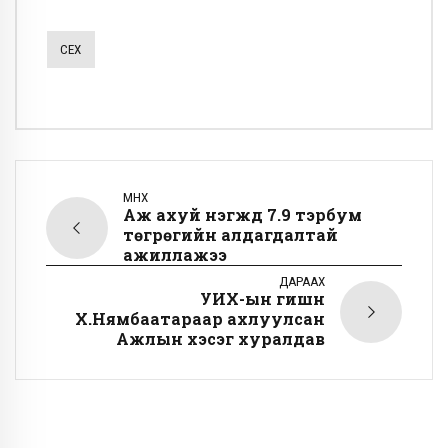
СЕХ
ӨМНӨХ
Аж ахуй нэгжүүд 7.9 тэрбум
төгрөгийн алдагдалтай
ажиллажээ
ДАРААХ
УИХ-ын гишүүн
Х.Нямбаатараар ахлуулсан
Ажлын хэсэг хуралдав