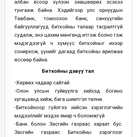
албан ёсоор хүлээн зөвшөөрөх эсэхээ
тунгааж байна. Хэдийгээр улс орнуудын
Төвбанк, томоохон банк, санхүүгийн
байгууллагууд биткойны талаар тасралтгүй
судалж, энэ цахим мөнгөнд итгэж болно гэж
мэдэгдээгүй ч хүмүүс биткойныг ихээр
сонирхож, үүнийг дагаад биткойны арилжаа
өссөөр байна.
Биткойны давуу тал
-Хөрвөх чадвар сайтай
-Олон улсын гуйвуулга хийхэд богино
хугацаанд хийж, бага шимтгэл төлнө.
-Биткойноор гүйлгээ хийсэн хэрэглэгчийн
мэ­дээл­лийг мэдэх ямар ч боломжгүй
-Банк болон Засгийн газраас хараат бус.
Засгийн газраас Биткойны хэрэглээг