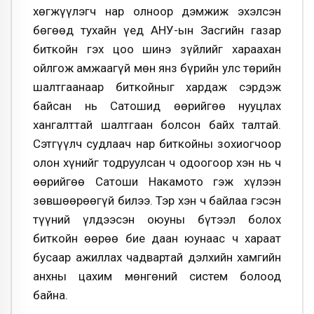
хөгжүүлэгч нар олноор дэмжиж эхэлсэн
бөгөөд тухайн үед АНУ-ын Засгийн газар
биткойн гэх цоо шинэ зүйлийг хараахан
ойлгож амжаагүй мөн янз бүрийн улс төрийн
шалтгаанаар биткойныг хардаж сэрдэж
байсан нь Cатошид өөрийгөө нууцлах
хангалттай шалтгаан болсон байх талтай.
Сэтгүүлч судлаач нар биткойны зохиогчоор
олон хүнийг тодруулсан ч одоогоор хэн нь ч
өөрийгөө Сатоши Накамото гэж хүлээн
зөвшөөрөөгүй билээ. Тэр хэн ч байлаа гэсэн
түүний үлдээсэн оюуны бүтээл болох
биткойн өөрөө бие даан юунаас ч хараат
бусаар ажиллах чадвартай дэлхийн хамгийн
анхны цахим мөнгөний систем болоод
байна.