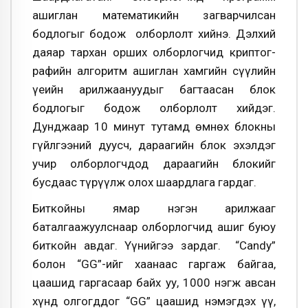
ашиглан математикийн загварчилсан
бодлогыг бодож олборлолт хийнэ. Дэлхий
даяар тархан орших олборлогчид криптог­
рафийн алгоритм ашиглан хамгийн сүүлийн
үеийн арилжаануудыг багтаасан блок
бодлогыг бодож олборлолт хийдэг.
Дунджаар 10 минут тутамд өмнөх блокны
гүйлгээний дуусч, дараагийн блок эхэлдэг
учир олборлогчдод дараагийн блокийг
бусдаас түрүүлж олох шаардлага гардаг.
Биткойны ямар нэгэн арилжааг
баталгаажуулснаар олборлогчид ашиг буюу
биткойн авдаг. Үүнийгээ зардаг. “Candy”
болон “GG”-ийг хаанаас гаргаж байгаа,
цаашид гаргасаар байх уу, 1000 нэгж авсан
хүнд олгогддог “GG” цаашид нэмэгдэх үү,