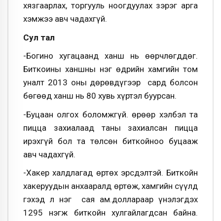
хязгаарлах, торгууль ноогдуулах зэрэг арга
хэмжээ авч чадахгүй.
Сул тал
-Богино хугацаанд ханш нь өөрчлөгддөг.
Биткоины ханшны нэг өдрийн хамгийн том
уналт 2013 оны дөрөвдүгээр сард болсон
бөгөөд ханш нь 80 хувь хүртэл буурсан.
-Буцаан олгох боломжгүй. Өөрөөр хэлбэл та
пицца захиалаад таны захиалсан пицца
ирэхгүй бол та төлсөн биткойноо буцааж
авч чадахгүй.
-Хакер халдлагад өртөх эрсдэлтэй. Биткойн
хакеруудын анхааралд өртөж, хамгийн сүүлд
гэхэд л нэг сая ам.доллараар үнэлэгдэх
1295 нэгж биткойн хулгайлагдсан байна.