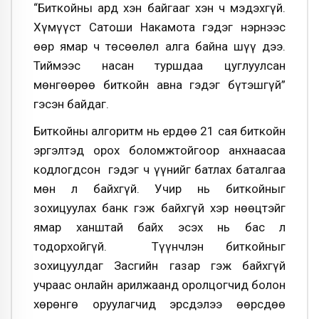
“Биткойны ард хэн байгааг хэн ч мэдэхгүй.
Хүмүүст Сатоши Накамота гэдэг нэрнээс
өөр ямар ч төсөөлөл алга байна шүү дээ.
Тиймээс насан туршдаа цуглуулсан
мөнгөөрөө биткойн авна гэдэг бүтэшгүй”
гэсэн байдаг.
Биткойны алгоритм нь ердөө 21 сая биткойн
эргэлтэд орох боломжтойгоор анхнаасаа
кодлогдсон гэдэг ч үүнийг батлах баталгаа
мөн л байхгүй. Учир нь биткойныг
зохицуулах банк гэж байхгүй хэр нөөцтэйг
ямар ханштай байх эсэх нь бас л
тодорхойгүй. Түүнчлэн биткойныг
зохицуулдаг Засгийн газар гэж байхгүй
учраас онлайн арилжаанд оролцогчид болон
хөрөнгө оруулагчид эрсдэлээ өөрсдөө