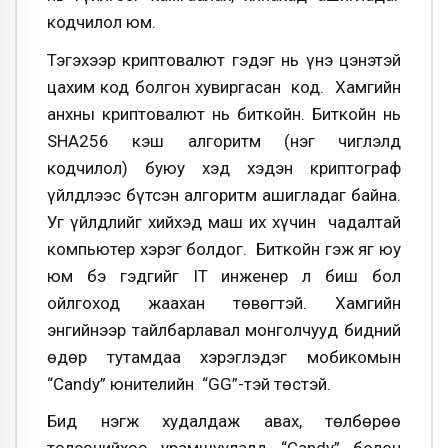
кодчилол юм.
Тэгэхээр криптовалют гэдэг нь үнэ цэнэтэй
цахим код болгон хувиргасан код. Хамгийн
анхны криптовалют нь биткойн. Биткойн нь
SHA256 кэш алгоритм (нэг чиглэлд
кодчилол) буюу хэд хэдэн криптограф
үйлдлээс бүтсэн алгоритм ашигладаг байна.
Уг үйлдлийг хийхэд маш их хүчин чадалтай
компьютер хэрэг болдог. Биткойн гэж яг юу
юм бэ гэдгийг IT инженер л биш бол
ойлгоход жаахан төвөгтэй. Хамгийн
энгийнээр тайлбарлавал монголчууд бидний
өдөр тутамдаа хэрэглэдэг мобикомын
“Candy” юнителийн “GG”-тэй төстэй.
Бид нэгж худалдаж авах, төлбөрөө