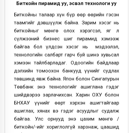
Биткойн пирамид уу, эсвэл технологи уу
Биткойны талаар хүн бүр өөр өөрийн гэсэн
таамгийг дэвшүүлж байна. Зарим хэсэг нь
биткойныг мөнгө олох хэрэгсэл, яг л
сүлжээний бизнес шиг пирамид хэмээж
байгаа бол үлдсэн хэсэг нь мэдээлэл,
технологийн салбарт гарч буй шинэ хувьсал
хэмээн тайлбарладаг. Одоогийн байдлаар
дэлхийн томоохон банкууд үүнийг судлах
төвшинд явж байна. Япон болон Сингапурын
Төвбанк энэ технологийг ашиглана гэдэг
шийдвэрээ зарлачихсан. Харин ОХУ болон
БНХАУ үүнийг өөрт хэрхэн ашигтайгаар
ашиглах, хянах вэ гэдэг асуудлыг судалж
байгаа. Улс орнууд энэ цахим мөнгө /
биткойн/-ийг хориглолгүй харзнаж, цаашид