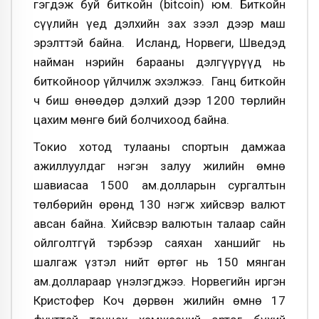
гэгдэж буй биткойн (bitcoin) юм. Биткойн
сүүлийн үед дэлхийн зах зээл дээр маш
эрэлттэй байна. Исланд, Норвеги, Шведэд
найман нэрийн барааны дэлгүүрүүд нь
биткойноор үйлчилж эхэлжээ. Ганц биткойн
ч биш өнөөдөр дэлхий дээр 1200 төрлийн
цахим мөнгө бий болчихоод байна.
Токио хотод тулааны спортын дамжаа
ажиллуулдаг нэгэн залуу жилийн өмнө
шавиасаа 1500 ам.долларын сургалтын
төлбөрийн өрөнд 130 нэгж хийсвэр валют
авсан байна. Хийсвэр валютын талаар сайн
ойлголтгүй тэрбээр саяхан ханшийг нь
шалгаж үзтэл нийт өртөг нь 150 мянган
ам.доллараар үнэлэгджээ. Норвегийн иргэн
Кристофер Коч дөрвөн жилийн өмнө 17