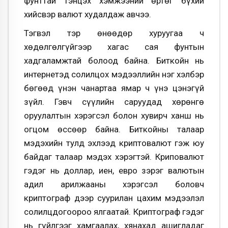
фунттай тэнцэх хэмжээний өртөг бүхий
хийсвэр валют худалдаж авчээ.
Тэгвэл тэр өнөөдөр хуруугаа ч
хөдөлгөлгүйгээр хагас сая фунтын
хадгаламжтай болоод байна. Биткойн нь
интернетэд солилцох мэдээллийн нэг хэлбэр
бөгөөд үнэн чанартаа ямар ч үнэ цэнэгүй
зүйл. Гэвч сүүлийн саруудад хөрөнгө
оруулалтын хэрэгсэл болон хувирч ханш нь
огцом өссөөр байна. Биткойны талаар
мэдэхийн тулд эхлээд криптовалют гэж юу
байдаг талаар мэдэх хэрэгтэй. Криповалют
гэдэг нь доллар, иен, евро зэрэг валютын
адил арилжааны хэрэгсэл боловч
криптограф дээр суурилан цахим мэдээлэл
солилцдогоороо ялгаатай. Криптограф гэдэг
нь гүйлгээг хамгаалах, хянахад ашигладаг