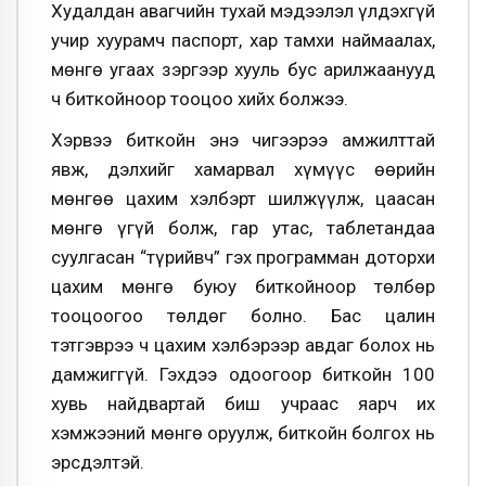
Худалдан авагчийн тухай мэдээлэл үлдэхгүй
учир хуурамч паспорт, хар тамхи наймаалах,
мөнгө угаах зэргээр хууль бус арилжаанууд
ч биткойноор тооцоо хийх болжээ.
Хэрвээ биткойн энэ чигээрээ амжилттай
явж, дэлхийг хамарвал хүмүүс өөрийн
мөнгөө цахим хэлбэрт шилжүүлж, цаасан
мөнгө үгүй болж, гар утас, таблетандаа
суулгасан “түрийвч” гэх программан доторхи
цахим мөнгө буюу биткойноор төлбөр
тооцоогоо төлдөг болно. Бас цалин
тэтгэврээ ч цахим хэлбэрээр авдаг болох нь
дамжиггүй. Гэхдээ одоогоор биткойн 100
хувь найдвартай биш учраас яарч их
хэмжээний мөнгө оруулж, биткойн болгох нь
эрсдэлтэй.