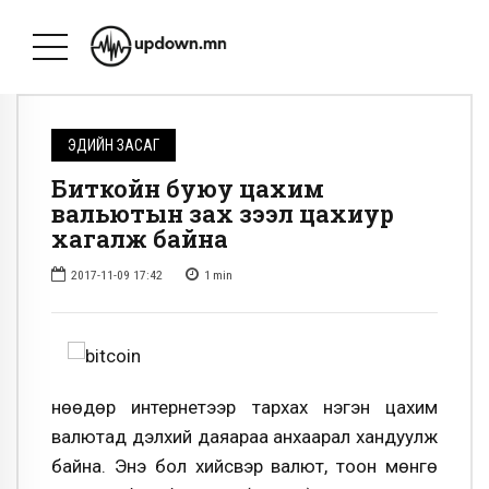
ЭДИЙН ЗАСАГ
Биткойн буюу цахим
вальютын зах зээл цахиур
хагалж байна
2017-11-09 17:42
1
min
Өнөөдөр интернетээр тархах нэгэн цахим
валютад дэлхий даяараа анхаарал хандуулж
байна. Энэ бол хийсвэр валют, тоон мөнгө