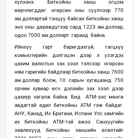
хүлээнэ. Биткойны ханш огцом
өөрчлөгддөг. Өнгөрсөн оны сүүлчээр 770
ам.доллартай тэнцүү байсан биткойны ханш
энэ оны дөрөвдүгээр сард 1223 ам.доллар,
одоо 7000 ам.долларт гараад байна.
Ийнхүү гарт баригдахгүй, гагцхүү
комьютерийн дэлгэцэн дээр л үзэгдэх
цахим валютын зах зээл тэлсээр. Өнгөрсөн
ням гаригийн байдлаар биткойны ханш 7600
ам.доллар болж, 10 сарын хугацаанд 750
орчим хувиар өсч дэлхийн зах зээл дээр
цахиур хагалж байна. Бид АТМ-ээс мөнгө
авдагтай адил биткойны АТМ гэж байдаг.
АНУ, Канад, Их Британи, Испани Улс хамгийн
их биткойны АТМ-тэй ажээ. Санхүүгийн
зөвлөхүүд биткойны ханшийн өсөлтийг