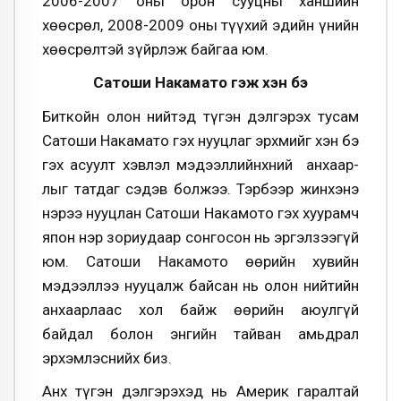
2006-2007 оны орон сууцны ханшийн
хөөсрөл, 2008-2009 оны түүхий эдийн үнийн
хөөсрөлтэй зүйрлэж байгаа юм.
Сатоши Накамато гэж хэн бэ
Биткойн олон нийтэд түгэн дэлгэрэх тусам
Сатоши Накамато гэх нууцлаг эрхмийг хэн бэ
гэх асуулт хэвлэл мэдээллийнхний анхаар­
лыг татдаг сэдэв болжээ. Тэрбээр жинхэнэ
нэрээ нууцлан Сатоши Накамото гэх хуурамч
япон нэр зориудаар сонгосон нь эргэлзээгүй
юм. Сатоши Накамото өөрийн хувийн
мэдээллээ нууцалж байсан нь олон нийтийн
анхаарлаас хол байж өөрийн аюулгүй
байдал болон энгийн тайван амьдрал
эрхэмлэснийх биз.
Анх түгэн дэлгэрэхэд нь Америк гаралтай