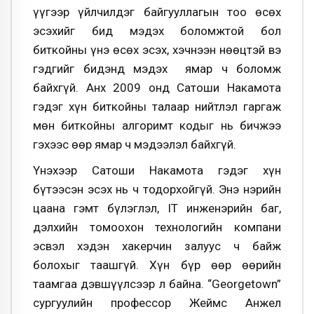
үүгээр үйлчилдэг байгууллагын тоо өсөх
эсэхийг бид мэдэх боломжтой бол
биткойны үнэ өсөх эсэх, хэчнээн нөөцтэй вэ
гэдгийг бидэнд мэдэх ямар ч боломж
байхгүй. Анх 2009 онд Сатоши Накамота
гэдэг хүн биткойны талаар нийтлэл гаргаж
мөн биткойны алгоримт кодыг нь бичжээ
гэхээс өөр ямар ч мэдээлэл байхгүй.
Үнэхээр Сатоши Накамота гэдэг хүн
бүтээсэн эсэх нь ч тодорхойгүй. Энэ нэрийн
цаана гэмт бүлэглэл, IT инженэрийн баг,
дэлхийн томоохон технологийн компани
эсвэл хэдэн хакерчин залуус ч байж
болохыг таашгүй. Хүн бүр өөр өөрийн
таамгаа дэвшүүлсээр л байна. “Georgetown”
сургуулийн профессор Жеймс Анжел