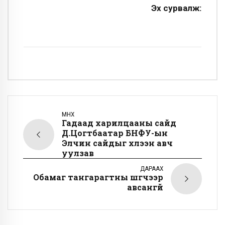
Эх сурвалж:
ӨМНӨХ
Гадаад харилцааны сайд
Д.Цогтбаатар БНФУ-ын
Элчин сайдыг хүлээн авч
уулзав
ДАРААХ
Обамаг тангарагтны шүүгчээр
авсангүй