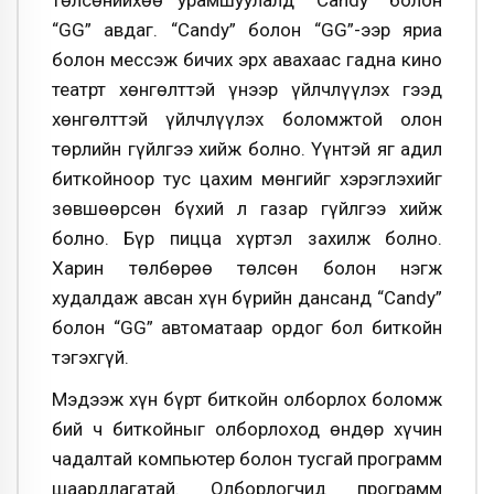
төлсөнийхөө урамшуулалд “Candy” болон
“GG” авдаг. “Candy” болон “GG”-ээр яриа
болон мессэж бичих эрх авахаас гадна кино
театрт хөнгөлттэй үнээр үйлчлүүлэх гээд
хөнгөлттэй үйлчлүүлэх боломжтой олон
төрлийн гүйлгээ хийж болно. Үүнтэй яг адил
биткойноор тус цахим мөнгийг хэрэглэхийг
зөвшөөрсөн бүхий л газар гүйлгээ хийж
болно. Бүр пицца хүртэл захилж болно.
Харин төлбөрөө төлсөн болон нэгж
худалдаж авсан хүн бүрийн дансанд “Candy”
болон “GG” автоматаар ордог бол биткойн
тэгэхгүй.
Мэдээж хүн бүрт биткойн олборлох боломж
бий ч биткойныг олборлоход өндөр хүчин
чадалтай компьютер болон тусгай программ
шаардлагатай. Олборлогчид программ